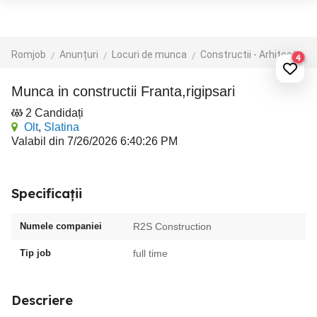
Romjob
Anunțuri
Locuri de munca
Constructii - Arhitectura - Design
4
Munca in constructii Franta,rigipsari
2 Candidați
Olt
,
Slatina
Valabil din 7/26/2026 6:40:26 PM
Specificații
Numele companiei
R2S Construction
Tip job
full time
Descriere