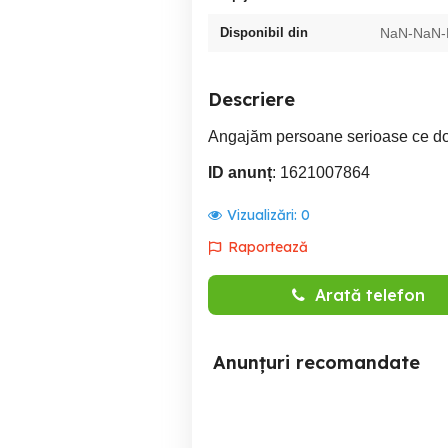
Disponibil din
NaN-NaN
Descriere
Angajăm persoane serioase ce dore
ID anunț
: 1621007864
Vizualizări:
0
Raportează
Arată telefon
Anunțuri recomandate