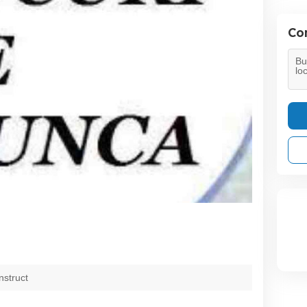
Con
nstruct