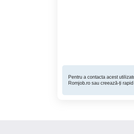
Angajăm Constructori
Angajari schelari, izolatori
Germania
, 
Slatina
Pentru a contacta acest utilizato
Romjob.ro sau creează-ți rapid