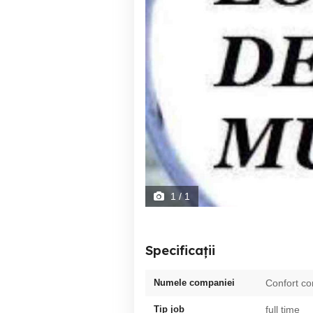
1
/ 1
Specificații
Numele companiei
Confort co
Tip job
full time