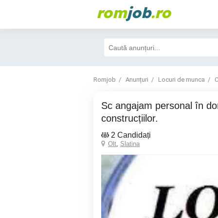
rom
job
.ro
Romjob
Anunțuri
Locuri de munca
C
Sc angajam personal în domeniul
construcțiilor.
2 Candidați
Olt
,
Slatina