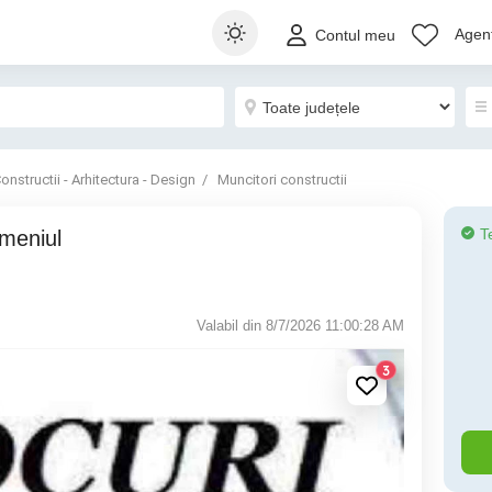
Agenț
Contul meu
onstructii - Arhitectura - Design
Muncitori constructii
T
Valabil din 8/7/2026 11:00:28 AM
3