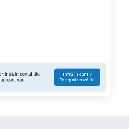
Munca in constructii
CONDOR PADURARU
muncitori necalificati la
Franta,rigipsari
Angajeaza 
schela in Belgia
Slatina
Slatina
r, intră în contul tău
Intră în cont /
Înregistrează-te
 un cont nou!