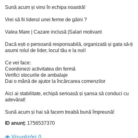
Sună acum și vino în echipa noastră!
Vrei să fii liderul unei ferme de găini ?
Valea Mare | Cazare inclusă |Salari motivant
Dacă ești o persoană responsabilă, organizată și gata să-ți
asumi rolul de lider, locul tău e la noi!
Ce vei face:
Coordonezi activitatea din fermă
Verifici stocurile de ambalaje
Dai o mână de ajutor la încărcarea comenzilor
Aici ai stabilitate, echipă serioasă și șansa să conduci cu
adevărat!
Sună acum și hai să facem treabă bună împreună!
ID anunț
: 1756537370
Vizualizări:
0