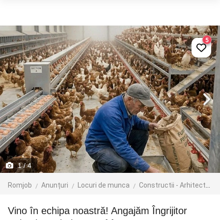
5
1
/ 4
Romjob
Anunțuri
Locuri de munca
Constructii - Arhitectura - Design
Vino în echipa noastră! Angajăm Îngrijitor