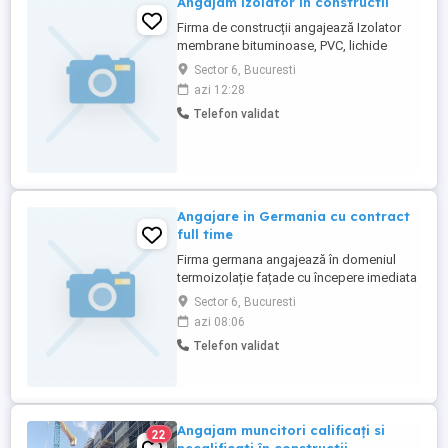
Angajam izolator in constructii
Firma de construcții angajează Izolator
membrane bituminoase, PVC, lichide
poliuretanice cu experiență! Lucrări sigure,
Sector 6, Bucuresti
contract de muncă , angajare imediată.
azi 12:28
Contact: Sună acum
Telefon validat
Angajare in Germania cu contract
full time
Firma germana angajează în domeniul
termoizolație fațade cu începere imediata
cu contract de la 15 euro minim net pe ora
Sector 6, Bucuresti
în funcție de priceperea fiecaruia.Firma
azi 08:06
oferă si plateste concediul de odihna
Telefon validat
anual cât și în sezonul de iarna oferă
șomajul tehnic de 65 % pana la începerea
activității.Cazare disponibila ...
Angajam muncitori calificați si
22