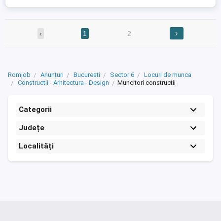
›
‹
1
2
Romjob
Anunțuri
Bucuresti
Sector 6
Locuri de munca
Constructii - Arhitectura - Design
Muncitori constructii
Categorii
Județe
Localități