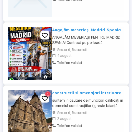
lung.Rog seriozitate.
Angajăm meseriași Madrid-Spania
ANGAJĂM MESERIAȘI PENTRU MADRID
SPANIA! Contract pe perioadă
nedeterminată Plecare din București 110 zi
Sector 6, Bucuresti
Cazare gratuită Transport gratuit O masă
4 august
pe zi asigurată Lucrări de construcții
Telefon validat
fațade ventilate Căutăm meseriași
Bonusuri atractive se poate ajunge la
3.000 pe lună! Pentru ...
1
constructii si amenajari interioare
1
suntem în căutare de muncitori calificați în
domeniul construcțiilor ( gresie faianță
glet rigips ) plus carnet de șoferi cat B
Sector 6, Bucuresti
restul detaliilor doar la telefon
2 august
Telefon validat