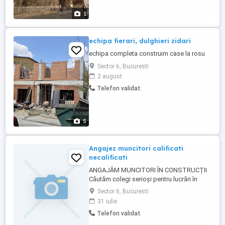
1
echipa fierari, dulghieri zidari
echipa completa construim case la rosu
Sector 6, Bucuresti
2 august
Telefon validat
5
Angajez muncitori calificati
necalificati
ANGAJĂM MUNCITORI ÎN CONSTRUCȚII
Căutăm colegi serioși pentru lucrări în
construcții și lucrări la înălțime. Posturi
Sector 6, Bucuresti
disponibile: * Muncitori calificați și
31 iulie
necalificați * Dulgheri * Fierari betonisti
Telefon validat
Oferim: * Salariu net între 4.500 și 6.000 lei,
în funcție de experiență și implicare , plata