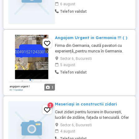
GLETURI, ZUGRĂVELI ETC ) CEREM ȘI
6 august
OFERIM SERIZITATE OFERIM CAZARE NE
Telefon validat
PUTEȚI CONTACTA LA NUMĂRUL VĂ
MULȚUMIM!
Angajam Urgent in Germania !!! ( )
Firma din Germania, caută pavatori cu
experiență,,pentru munca în Germania.
Oferim salariu 2500 -3000 netto,pentru
Sector 6, Bucuresti
pavatori care își fac treaba cu seriozitate.
5 august
Cazarea nu se plătește. Dacă sunteți
Telefon validat
interesați va rugam sa sunați la nr de tel,
care il aveti mai sus in poza , sau la
numarul de romania doar ...
1
Meseriași in constructii zidari
2
Caut zidari pentru lucrare in București,
lucrări de zidărie, fațada si tencuială. Ofer
plată corecta si negociabila in funcție de
Sector 6, Bucuresti
experienta si volumul de muncă.
4 august
Posibilitatea de colaborare pe termen
Telefon validat