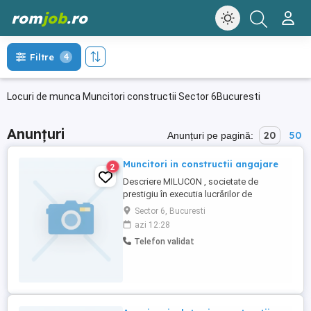
rom
job
.ro
Filtre
4
Locuri de munca Muncitori constructii Sector 6Bucuresti
Anunțuri
20
50
Anunțuri pe pagină:
Muncitori in constructii angajare
2
Descriere MILUCON , societate de
prestigiu în executia lucrărilor de
hidroizolații la clădiri civile și industriale,
Sector 6, Bucuresti
angajăm muncitori necalificați , calificați ,
azi 12:28
zidari , izolatori ,în cadrul unei echipe
Telefon validat
dinamice și salariul atractiv .