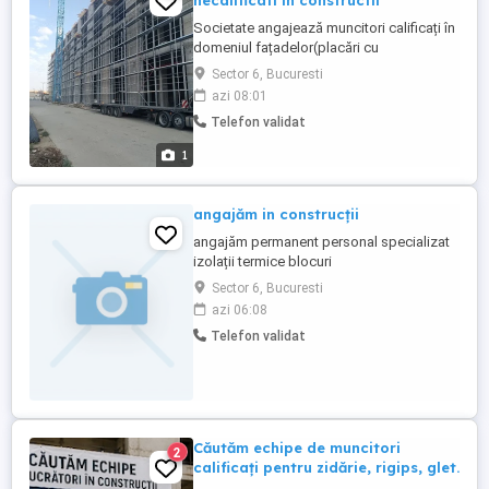
necalificati în constructii
Societate angajează muncitori calificați în
domeniul fațadelor(placări cu
polistiren,plasa,colțare,decorativa) in
Sector 6, Bucuresti
București și Ilfov program de 8 ore cu
azi 08:01
pauza de 1 ora.salariul atractiv începând
Telefon validat
de la 8000 lei pe lună cu posibilitatea de
mărire și angajări cu forme legale.
1
angajăm in construcții
angajăm permanent personal specializat
izolații termice blocuri
Sector 6, Bucuresti
azi 06:08
Telefon validat
Căutăm echipe de muncitori
2
calificați pentru zidărie, rigips, glet.