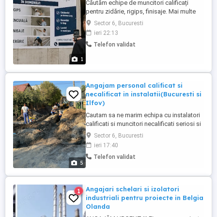
Căutăm echipe de muncitori calificați
pentru zidărie, rigips, finisaje. Mai multe
detalii in privat.
Sector 6, Bucuresti
ieri 22:13
Telefon validat
1
Angajam personal calificat si
necalificat in instalatii(Bucuresti si
Ilfov)
Cautam sa ne marim echipa cu instalatori
calificati si muncitori necalificati seriosi si
muncitori pentru lucrari in domeniul
Sector 6, Bucuresti
instalatiilor, in Ilfov si Bucuresti. Ce
ieri 17:40
cautam? * Instalatori calificati: Ai
Telefon validat
experienta in instalatii sanitare, termice,
5
sau HVAC? Esti o persoana serioasa,
responsabila si ...
Angajari schelari si izolatori
1
industriali pentru proiecte in Belgia
Olanda