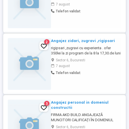
Oferim colaborare pe termen lung, condiții
7 august
bune de muncă și plata la timp. Experiența
Telefon validat
în domeniu constituie un avantaj.
Seriozitatea și responsabilitatea sunt
obligatorii. ...
Angajez zidari, zugravi ,rigipsari
2
rigipsari ,zugravi cu experienta . ofer
350lei la zi program de la 8 la 17,30.de luni
pana vineri.si transport la locul de
Sector 6, Bucuresti
munca.accept și din provincie .plata la 5
7 august
zile lucrate.si diurna dacă este cazul zilnic
Telefon validat
varta maxim 45 ani
Angajez personal in domeniul
3
constructii
FIRMA AKD BUILD ANGAJEAZĂ
MUNCITORI CALIFICAȚI ÎN DOMENIUL
CONSTRUCȚIILOR( REABILITĂRI FAȚADE ,
Sector 6, Bucuresti