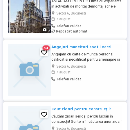
ANGAJĂM URGENT !!! Firma cu experienta
in activitati de montaj demontaj schele
industriale si izolatii industriale in rafinarii,
Sector 6, Bucuresti
combinate petrochimice, otelarii, ofera
7 august
locuri de munca in Belgia pentru: - schelari
Telefon validat
muncitori necalificati pentru activitatea de
1
Repostat automat
montaj demontaj schele industriale; - ...
Angajari muncitori spatii verzi
54
Angajam cu carte de munca personal
calificat si necalificat pentru amenajare si
intretinere spatii verzi. Permisul de sofer
Sector 6, Bucuresti
reprezinta un avantaj. Cei interesati sunt
7 august
rugati sa trimisa CV la adresa de email:
Telefon validat
sau pe Whatsapp la nr. de telefon: .
Caut zidari pentru construcții!
Căutăm zidari serioși pentru lucrări în
construcții! Suntem în căutarea unor zidari
cu experiență pentru lucrări de zidărie.
Sector 6, Bucuresti