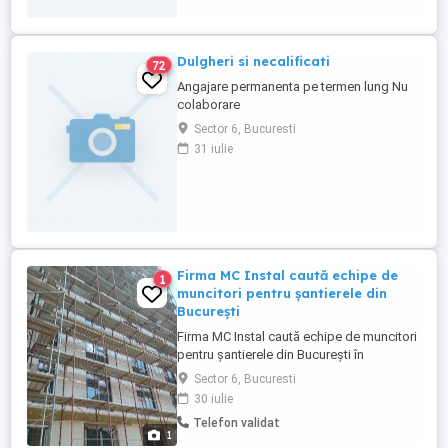
...
Dulgheri si necalificati
72
Angajare permanenta pe termen lung Nu
colaborare
Sector 6, Bucuresti
31 iulie
Firma MC Instal caută echipe de
1
muncitori pentru șantierele din
București
Firma MC Instal caută echipe de muncitori
pentru șantierele din București în
sectoarele 3 și 6 pentru: - placări cu
Sector 6, Bucuresti
polistiren - 100 lei mp la gata și la plin
30 iulie
Plata se face la doua săptămâni, la etapa
Telefon validat
finalizată. Se lucrează cu contract și
1
factura. Pentru detalii: