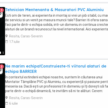
Tehnician Mentenanta & Masuratori PVC Aluminiu
3
Esti om de teren, ai experienta in montaj si vrei un job stabil, cu ma
de serviciu si un venit pe masura muncii tale? Barrier iti ofera sans
faci parte dintr-o echipa solida, intr-un domeniu in continua creste
alaturi de un brand recunoscut la nivel international. Aici experient
conteaza ...
Resita, Caras-Severin
17 iulie
1
Ne marim echipa!Construieste-ti viitorul alaturi de
3
echipa BARRIER
În contextul extinderii echipei noastre, suntem în căutarea unui
Montator Tâmplărie PVC și Aluminiu, cu experiență și pasiune pent
meseria sa. Dacă ești un profesionist în domeniu și îți dorești să fa
parte dintr-o echipă dinamică, te invităm să ni te alături. Cerem:
Experiență minimă de 3 ani ...
Resita, Caras-Severin
6 iulie