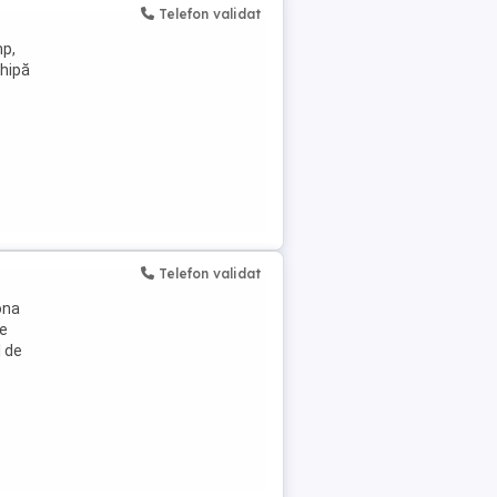
Telefon validat
mp,
chipă
Telefon validat
ona
de
l de