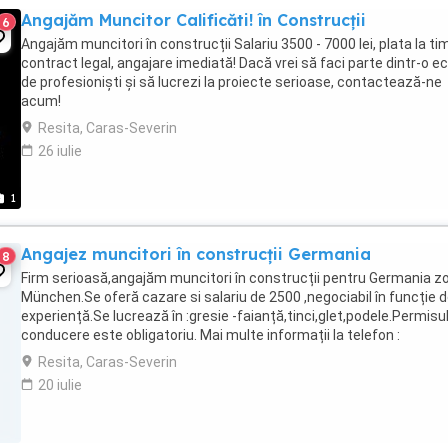
Angajăm Muncitor Calificăti! în Construcții
6
Angajăm muncitori în construcții Salariu 3500 - 7000 lei, plata la ti
contract legal, angajare imediată! Dacă vrei să faci parte dintr-o e
de profesioniști și să lucrezi la proiecte serioase, contactează-ne
acum!
Resita, Caras-Severin
26 iulie
1
Angajez muncitori în construcții Germania
8
Firm serioasă,angajăm muncitori în construcții pentru Germania z
München.Se oferă cazare si salariu de 2500 ,negociabil în funcție 
experiență.Se lucrează în :gresie -faianță,tinci,glet,podele.Permisu
conducere este obligatoriu. Mai multe informații la telefon :
Resita, Caras-Severin
20 iulie