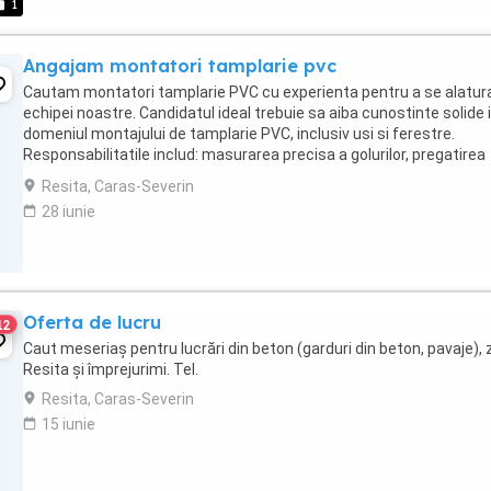
1
Angajam montatori tamplarie pvc
Cautam montatori tamplarie PVC cu experienta pentru a se alatur
echipei noastre. Candidatul ideal trebuie sa aiba cunostinte solide 
domeniul montajului de tamplarie PVC, inclusiv usi si ferestre.
Responsabilitatile includ: masurarea precisa a golurilor, pregatirea
suprafetelor, montajul corect si ...
Resita, Caras-Severin
28 iunie
Oferta de lucru
12
Caut meseriaș pentru lucrări din beton (garduri din beton, pavaje),
Resita și împrejurimi. Tel.
Resita, Caras-Severin
15 iunie