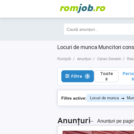
rom
job
.ro
Toate
Perso
Filtre
3
8
8
Locuri de munca Muncitori cons
Romjob
Anunțuri
Caras-Severin
Res
Toate
Pers
Filtre
3
8
8
→
Filtre active:
Locuri de munca
Munc
Anunțuri
–
Anunțuri pe pagi