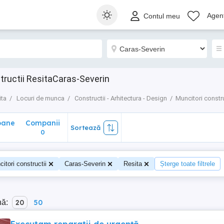
ane
Companii
Sortează
Agenț
Contul meu
0
tructii ResitaCaras-Severin
ita
Locuri de munca
Constructii - Arhitectura - Design
Muncitori constru
oane
Companii
Sortează
0
itori constructii
Caras-Severin
Resita
Șterge toate filtrele
nă:
20
50