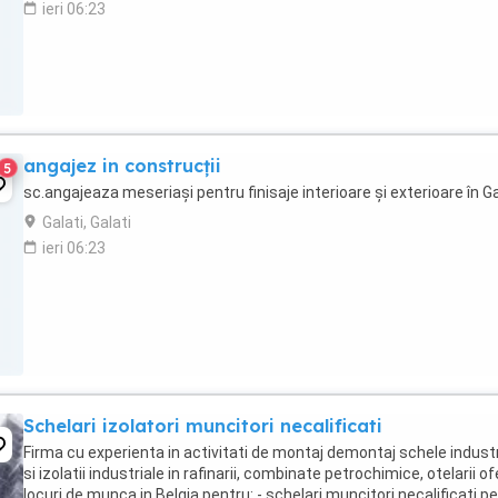
ieri 06:23
angajez in construcții
5
sc.angajeaza meseriași pentru finisaje interioare și exterioare în Ga
Galati, Galati
ieri 06:23
Schelari izolatori muncitori necalificati
Firma cu experienta in activitati de montaj demontaj schele industr
si izolatii industriale in rafinarii, combinate petrochimice, otelarii o
locuri de munca in Belgia pentru: - schelari muncitori necalificati p