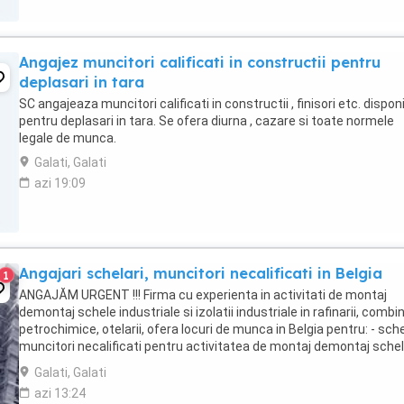
Angajez muncitori calificati in constructii pentru
deplasari in tara
SC angajeaza muncitori calificati in constructii , finisori etc. disponi
pentru deplasari in tara. Se ofera diurna , cazare si toate normele
legale de munca.
Galati, Galati
azi 19:09
Angajari schelari, muncitori necalificati in Belgia
1
ANGAJĂM URGENT !!! Firma cu experienta in activitati de montaj
demontaj schele industriale si izolatii industriale in rafinarii, combi
petrochimice, otelarii, ofera locuri de munca in Belgia pentru: - sche
muncitori necalificati pentru activitatea de montaj demontaj sche
industriale; - izolatori ...
Galati, Galati
azi 13:24