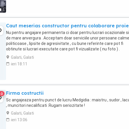
1
Caut meserias constructor pentru colaborare proie
Nu pentru angajare permanenta ci doar pentru lucrari ocazionale si
de mare anvergura . Acceptam doar serviciile unor persoane calme
politicoase , lipsite de agresivitate , cu bune referinte care pot fi
obtinute si lucrari executate care pot fi vizualizate ( nu foto ) .
Asteptam cu placere ofertele ...
Galati, Galati
ieri 18:11
Firma costructii
10
Sc angajeaza pentru punct de lucru Medgidia : maistru , sudor , lac
, muncitori necalificati .Rugam seriozitate !
Galati, Galati
ieri 13:06