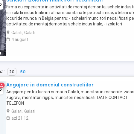
Firma cu experienta in activitati de montaj demontaj schele industr
si izolatii industriale in rafinarii, combinate petrochimice, otelarii o
locuri de munca in Belgia pentru: - schelari muncitori necalificati p
activitatea de montaj demontaj schele industriale; - izolatori
(vata+tabla) pentru ...
Galati, Galati
4 august
1
nă:
20
50
Angajare in domeniul constructiilor
11
Angajam pentru lucrari numai in Galati, muncitori in meseriile: zidari
zugravi, montatori rigips, muncitori necalificati. DATE CONTACT
TELEFON
Galati, Galati
azi 21:12