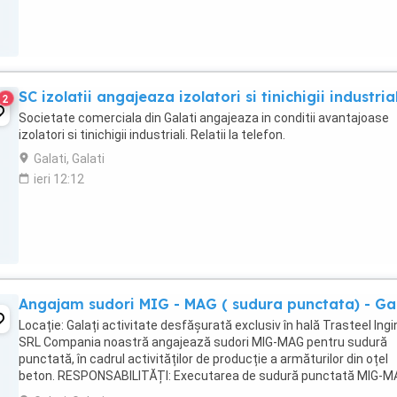
SC izolatii angajeaza izolatori si tinichigii industrial
2
Societate comerciala din Galati angajeaza in conditii avantajoase
izolatori si tinichigii industriali. Relatii la telefon.
Galati, Galati
ieri 12:12
Angajam sudori MIG - MAG ( sudura punctata) - Gal
Locație: Galați activitate desfășurată exclusiv în hală Trasteel Ingi
SRL Compania noastră angajează sudori MIG-MAG pentru sudură
punctată, în cadrul activităților de producție a armăturilor din oțel
beton. RESPONSABILITĂȚI: Executarea de sudură punctată MIG-M
Asamblarea elementelor ...