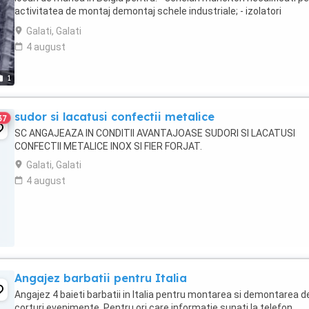
activitatea de montaj demontaj schele industriale; - izolatori
(vata+tabla) pentru ...
Galati, Galati
4 august
1
sudor si lacatusi confectii metalice
37
SC ANGAJEAZA IN CONDITII AVANTAJOASE SUDORI SI LACATUSI
CONFECTII METALICE INOX SI FIER FORJAT.
Galati, Galati
4 august
Angajez barbatii pentru Italia
Angajez 4 baieti barbatii in Italia pentru montarea si demontarea d
corturi evenimente. Pentru ori care informatie sunati la telefon