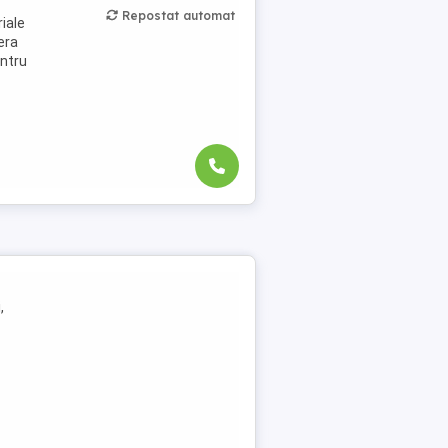
Repostat automat
iale
fera
entru
,