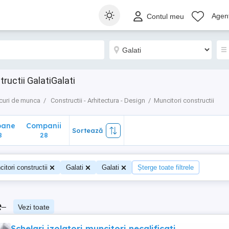
ane
Companii
Sortează
Agenț
Contul meu
28
ructii GalatiGalati
curi de munca
Constructii - Arhitectura - Design
Muncitori constructii
oane
Companii
Sortează
8
28
itori constructii
Galati
Galati
Șterge toate filtrele
e
–
Vezi toate
Schelari izolatori muncitori necalificati