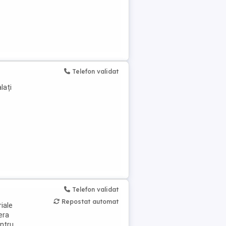
Telefon validat
lați
Telefon validat
Repostat automat
iale
fera
entru