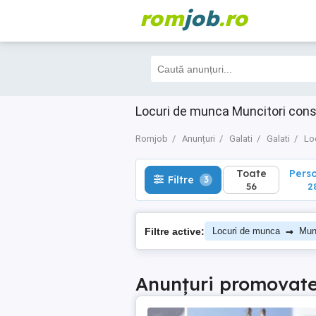
rom
job
.ro
Toate
Perso
Filtre
3
56
28
Locuri de munca Muncitori const
Romjob
Anunțuri
Galati
Galati
Lo
Toate
Pers
Filtre
3
56
2
→
Filtre active:
Locuri de munca
Munc
Anunțuri promovat