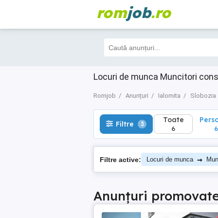
rom
job
.ro
Toate
Perso
Filtre
3
6
6
Locuri de munca Muncitori const
Romjob
Anunțuri
Ialomita
Slobozia
Toate
Pers
Filtre
3
6
6
→
Filtre active:
Locuri de munca
Munc
Anunțuri promovat