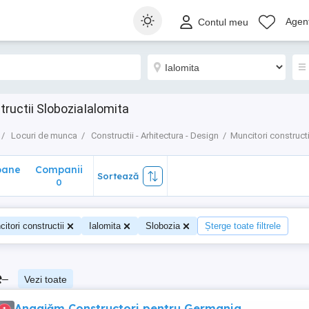
ane
Companii
Sortează
Agenț
Contul meu
0
ructii SloboziaIalomita
Locuri de munca
Constructii - Arhitectura - Design
Muncitori constructi
oane
Companii
Sortează
0
itori constructii
Ialomita
Slobozia
Șterge toate filtrele
e
–
Vezi toate
Angajăm Constructori pentru Germania