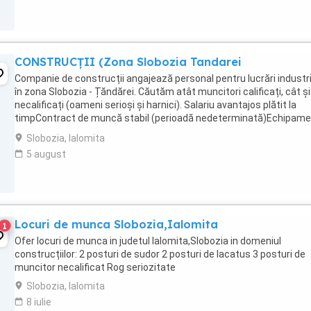
CONSTRUCȚII (Zona Slobozia Tandarei
Companie de construcții angajează personal pentru lucrări industr
în zona Slobozia - Țăndărei. Căutăm atât muncitori calificați, cât și
necalificați (oameni serioși și harnici). Salariu avantajos plătit la
timpContract de muncă stabil (perioadă nedeterminată)Echipame
de lucru asiguratTransport ...
Slobozia, Ialomita
5 august
Locuri de munca Slobozia,Ialomita
1
Ofer locuri de munca in judetul Ialomita,Slobozia in domeniul
construcțiilor: 2 posturi de sudor 2 posturi de lacatus 3 posturi de
muncitor necalificat Rog seriozitate
Slobozia, Ialomita
8 iulie