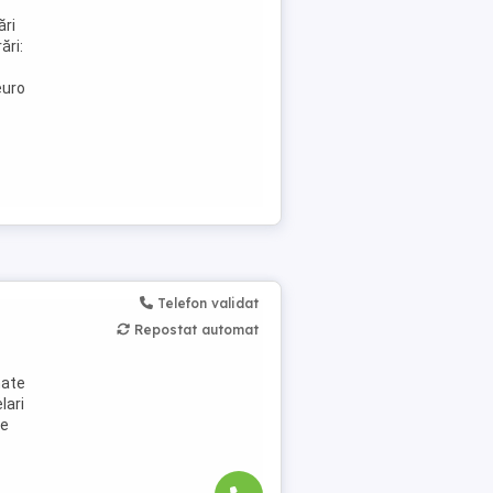
ări
ări:
euro
Telefon validat
Repostat automat
nate
lari
le