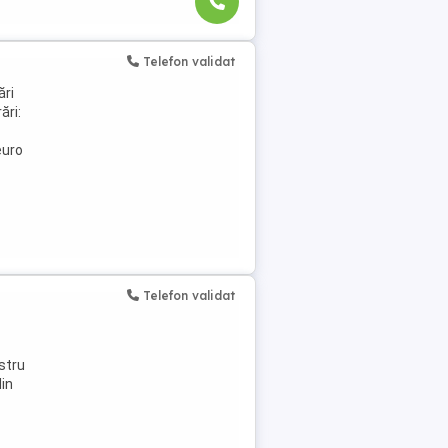
Telefon validat
ări
ări:
euro
Telefon validat
stru
din