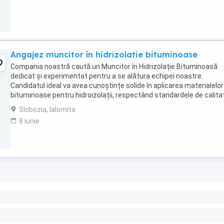
Angajez muncitor în hidrizolatie bituminoase
Compania noastră caută un Muncitor în Hidrizolație Bituminoasă
dedicat și experimentat pentru a se alătura echipei noastre.
Candidatul ideal va avea cunoștințe solide în aplicarea materialelor
bituminoase pentru hidroizolații, respectând standardele de calitat
siguranță. **Responsabilități principale:** * ...
Slobozia, Ialomita
8 iunie