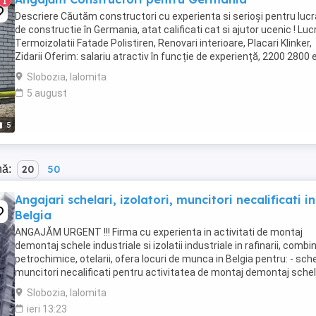
1
Descriere Căutăm constructori cu experienta si serioși pentru lucr
de constructie în Germania, atat calificati cat si ajutor ucenic ! Lucr
Termoizolatii Fatade Polistiren, Renovari interioare, Placari Klinker,
Zidarii Oferim: salariu atractiv în funcție de experiență, 2200 2800 
NET ( 15,00 ...
Slobozia, Ialomita
5 august
5
nă:
20
50
Angajari schelari, izolatori, muncitori necalificati in
Belgia
ANGAJĂM URGENT !!! Firma cu experienta in activitati de montaj
demontaj schele industriale si izolatii industriale in rafinarii, combi
petrochimice, otelarii, ofera locuri de munca in Belgia pentru: - sche
muncitori necalificati pentru activitatea de montaj demontaj sche
industriale; - izolatori ...
Slobozia, Ialomita
ieri 13:23