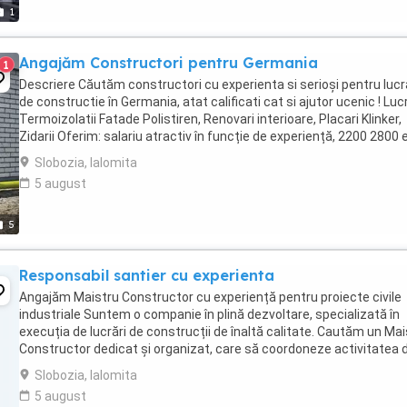
1
Angajăm Constructori pentru Germania
1
Descriere Căutăm constructori cu experienta si serioși pentru lucr
de constructie în Germania, atat calificati cat si ajutor ucenic ! Lucr
Termoizolatii Fatade Polistiren, Renovari interioare, Placari Klinker,
Zidarii Oferim: salariu atractiv în funcție de experiență, 2200 2800 
NET ( 15,00 ...
Slobozia, Ialomita
5 august
5
Responsabil santier cu experienta
Angajăm Maistru Constructor cu experiență pentru proiecte civile
industriale Suntem o companie în plină dezvoltare, specializată în
execuția de lucrări de construcții de înaltă calitate. Cautăm un Mai
Constructor dedicat și organizat, care să coordoneze activitatea 
șantier și să asigure respectarea ...
Slobozia, Ialomita
5 august