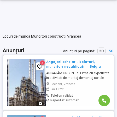
Locuri de munca Muncitori constructii Vrancea
Anunțuri
20
50
Anunțuri pe pagină:
Angajari schelari, izolatori,
2
muncitori necalificati in Belgia
ANGAJĂM URGENT !!! Firma cu experienta
in activitati de montaj demontaj schele
industriale si izolatii industriale in rafinarii,
Focsani, Vrancea
combinate petrochimice, otelarii, ofera
ieri 13:22
locuri de munca in Belgia pentru: - schelari
Telefon validat
muncitori necalificati pentru activitatea de
Repostat automat
montaj demontaj schele industriale; -
1
izolatori ...