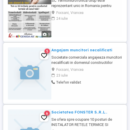
SC Termohidrofonica Grup este
reprezentant unic in Romania pentru
produse de hidroizolatii si termoizolatii.
Focsani, Vrancea
Avem nevoie de 2 persoane care sa
24 iulie
acopere urmatoarele domenii de
activitate: Firme de construcții, Depozite
de materiale de constructii, Investitori,
1
Aplicatori de materii prime (Constructori),
...
Angajam muncitori necalificati
5
Societate comerciala angajeaza muncitori
necalificati in domeniul constructiilor
,retele de apa de canalizare si gaze.
Focsani, Vrancea
Cerinte: -persoane
23 iulie
harnice,responsabile,punctuale. Se ofera:
Telefon validat
-salariu atractiv -cazare -transport
Lucrarile se desfasoara in comuna
Domnesti,județul Ilfov.
Societatea FONSTER S..R..L..
6
Se ofera spre ocupare 10 posturi de
INSTALATOR RETELE TERMICE SI
SANITARE cod COR 712612, 12 posturi de