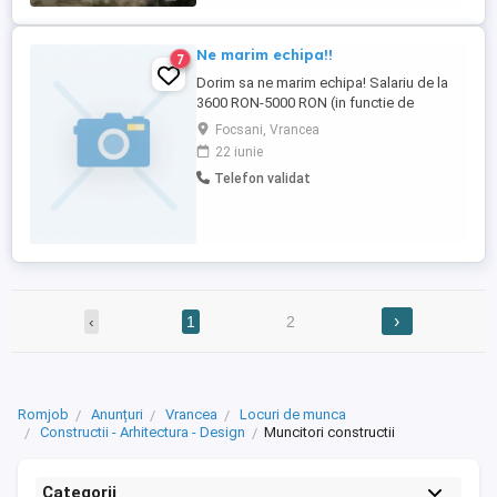
Ne marim echipa!!
7
Dorim sa ne marim echipa! Salariu de la
3600 RON-5000 RON (in functie de
abilitate). Din cauza volumului foarte mare
Focsani, Vrancea
de munca, EDIL SCS angajeaza muncitori
22 iunie
calificati si necalificati pe domeniul
Telefon validat
constructii. Toti cei interesati sa invete sau
sa isi perfectioneze si sa impartaseasca
cunostintele acumultate ...
›
‹
1
2
Romjob
Anunțuri
Vrancea
Locuri de munca
Constructii - Arhitectura - Design
Muncitori constructii
Categorii