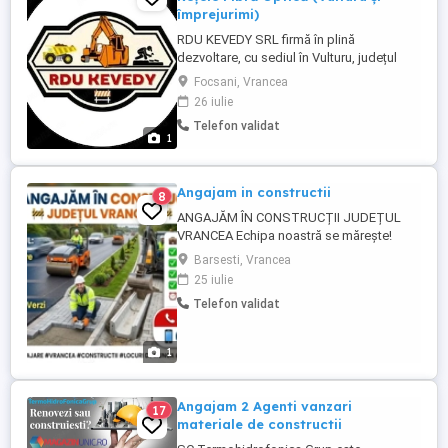
împrejurimi)
RDU KEVEDY SRL firmă în plină
dezvoltare, cu sediul în Vulturu, județul
Vrancea, angajează personal serios și
Focsani, Vrancea
motivat pentru extinderea și montarea
26 iulie
rețelelor de fibră optică. Dacă vrei să faci
Telefon validat
parte dintr-o echipă dinamică și stabilă, te
1
așteptăm alături de noi! # Ce vei face
(Responsabilități): * ...
Angajam in constructii
8
ANGAJĂM ÎN CONSTRUCȚII JUDEȚUL
VRANCEA Echipa noastră se mărește!
Căutăm colegi serioși pentru proiecte de
Barsesti, Vrancea
infrastructură desfășurate pe raza
25 iulie
județului Vrancea. Ce implică postul:
Telefon validat
Lucrări la drumuri, trotuare și pavaj
(borduri, pavele); Execuție rigole
carosabile și șanțuri betonate; ...
1
Angajam 2 Agenti vanzari
17
materiale de constructii