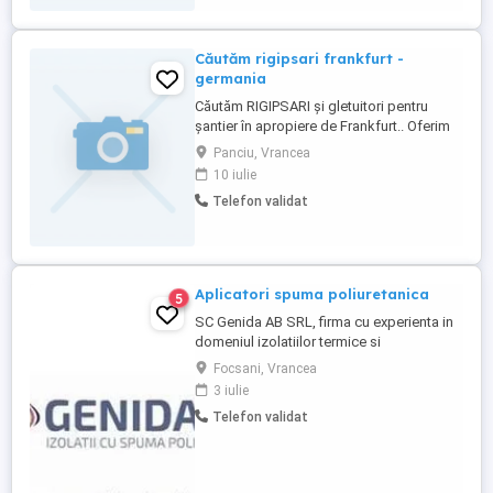
Căutăm rigipsari frankfurt -
germania
Căutăm RIGIPSARI și gletuitori pentru
șantier în apropiere de Frankfurt.. Oferim
și asigurăm gratuit cazare,transport.
Panciu, Vrancea
Salariul este în funcție de performanță și
10 iulie
se încadrează între 2600 și 3000 euro.Plata
Telefon validat
se face tip avans -lichidare,deci,la două
săptămâni. Este necesar un minim de
experiență Oferim ...
Aplicatori spuma poliuretanica
5
SC Genida AB SRL, firma cu experienta in
domeniul izolatiilor termice si
hidroizolatiilor cu spuma poliuretanica,
Focsani, Vrancea
angajeaza muncitori calificati sau
3 iulie
necalificati( se realizeaza calificare la locul
Telefon validat
de munca ). Conditii bune de munca,
contract perioada nedeterminata. Necesar
permis de conducere cat. BE ...