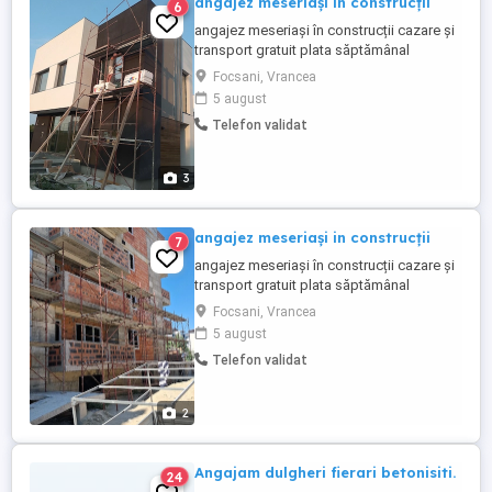
angajez meseriași în construcții
6
angajez meseriași în construcții cazare și
transport gratuit plata săptămânal
posibilitatea de a da și la mp nr contact
Focsani, Vrancea
5 august
Telefon validat
3
angajez meseriași in construcții
7
angajez meseriași în construcții cazare și
transport gratuit plata săptămânal
posibilitatea de a da și la mp nr contact
Focsani, Vrancea
5 august
Telefon validat
2
Angajam dulgheri fierari betonisiti.
24