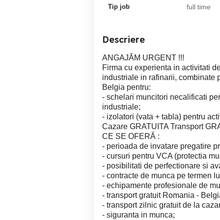
Tip job
full time
Descriere
ANGAJĂM URGENT !!!
Firma cu experienta in activitati d
industriale in rafinarii, combinate 
Belgia pentru:
- schelari muncitori necalificati p
industriale;
- izolatori (vata + tabla) pentru acti
Cazare GRATUITA Transport G
CE SE OFERĂ :
- perioada de invatare pregatire pra
- cursuri pentru VCA (protectia mun
- posibilitati de perfectionare si a
- contracte de munca pe termen l
- echipamente profesionale de munca
- transport gratuit Romania - Belgi
- transport zilnic gratuit de la caz
- siguranta in munca;