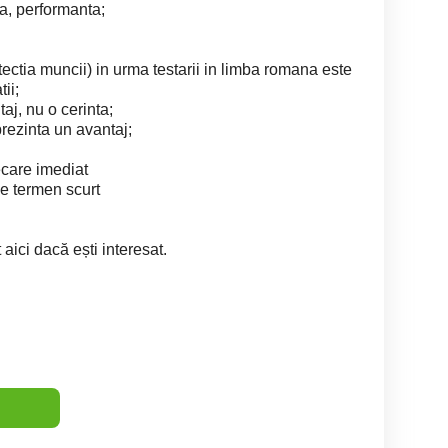
ta, performanta;
otectia muncii) in urma testarii in limba romana este
ii;
aj, nu o cerinta;
rezinta un avantaj;
ecare imediat
pe termen scurt
aici dacă ești interesat.