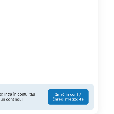
eriași în
Angajam in conditii de
Muncit
construcții
deplasare in TARA,
lacatusi, instalatori si
electricieni.
Focsani
Focsani
r, intră în contul tău
Intră în cont /
Înregistrează-te
 un cont nou!