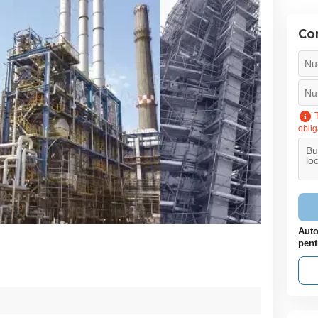
Con
T
oblig
Auto
pent