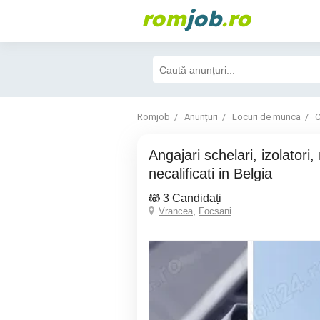
rom
job
.ro
Romjob
Anunțuri
Locuri de munca
C
Angajari schelari, izolatori, muncitori
necalificati in Belgia
3 Candidați
Vrancea
,
Focsani