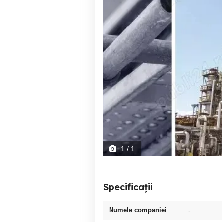
1
/ 1
Specificații
Numele companiei
-