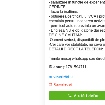
- salarizare in functie de experien
CERINTE:
- lucru la inaltime;
- obtinerea certificatului VCA ( pr
esentiala pentru inceperea activitat
- permisul auto reprezinta un avant
- Engleza NU e obligatorie dar rep
PE CINE CĂUTĂM:
-Oameni serioși, disponibili de pl
-Cei care vor stabilitate, nu ceva 
DETALII DIRECT LA TELEFON:
Trimite mesaj whatsapp sau direct 
ID anunț
: 1781594711
Vizualizări:
0
Raportează
Arată telefon