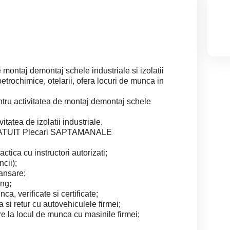
e montaj demontaj schele industriale si izolatii
petrochimice, otelarii, ofera locuri de munca in
entru activitatea de montaj demontaj schele
vitatea de izolatii industriale.
RATUIT Plecari SAPTAMANALE
ctica cu instructori autorizati;
cii);
vansare;
ung;
, verificate si certificate;
a si retur cu autovehiculele firmei;
are la locul de munca cu masinile firmei;