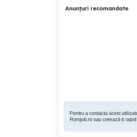
Anunțuri recomandate
angajez meseriași in
angajez mes
construcții
Focsani
Pentru a contacta acest utilizato
Romjob.ro sau creează-ți rapid