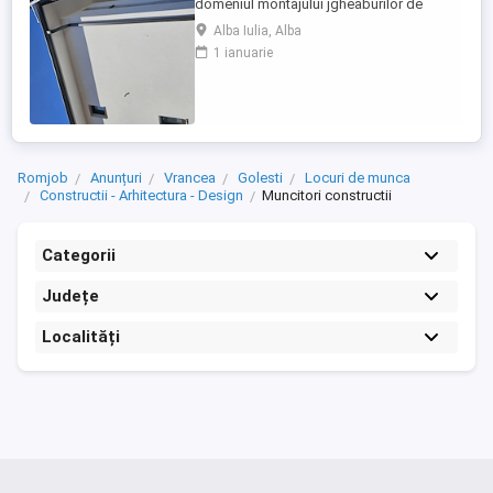
domeniul montajului jgheaburilor de
aluminiu.Se lucrează la inaltime!!!! Salariul
Alba Iulia, Alba
incepe de la 5000 ron plus bonusuri.
1 ianuarie
Romjob
Anunțuri
Vrancea
Golesti
Locuri de munca
Constructii - Arhitectura - Design
Muncitori constructii
Categorii
Județe
Localități