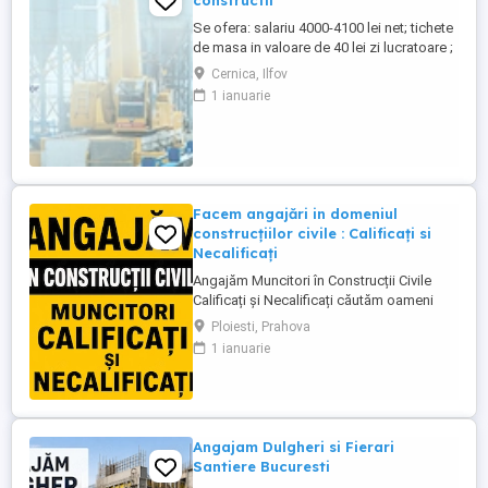
constructii
Se ofera: salariu 4000-4100 lei net; tichete
de masa in valoare de 40 lei zi lucratoare ;
asigurare privata de sanatate; decontare
Cernica, Ilfov
transport; cazare pentru salariatii din
1 ianuarie
provincie; Ne situam pe platforma
industriala Pallady, aproape de Metrou
Republica, Autostrada A2, CV se transmite
...
Facem angajări in domeniul
construcțiilor civile : Calificați si
Necalificați
Angajăm Muncitori în Construcții Civile
Calificați și Necalificați căutăm oameni
serioși, responsabili și implicați pentru
Ploiesti, Prahova
lucrări de calitate. Posturi disponibile:
1 ianuarie
Muncitori Calificați Polivalenți (cu
experiență în domeniul construcțiilor)
Muncitori Necalificați (sunt necesare
cunoștințe de bază ...
Angajam Dulgheri si Fierari
Santiere Bucuresti