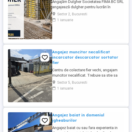
Angajăm Dulgher Societatea FIMA BC SRL
angajează dulgher pentru lucrări în
domeniul construcțiilor. Cerințe: *
Sector 2, Bucuresti
Experiență în lucrări de dulgherie
1 ianuarie
constituie avantaj; * Seriozitate și
responsabilitate; * Disponibilitate pentru
lucru în echipă. Oferim: * Contract de
muncă; * Salariu motivant, plătit ...
Angajez muncitor necalificat
incarcator descarcator sortator
fier
Centru de colectare fier vechi, angajam
muncitor necalificat. Trebuie sa stie sa
taie cu flexul, sa cunoasca materialele
Sector 5, Bucuresti
neferoase Cupru, Alama, Aluminiu, Zamac,
1 ianuarie
program lucru 09-18.30. Zona Pucheni -
Muntii Carpati sect 5 București. Salariu
2500 lei + procent din dezmembrari.
Contact
Angajez baiat in domeniul
jgheaburilor
Angajez baiat cu sau fara experienta in