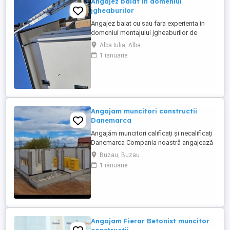
Angajez baiat in domeniul
jgheaburilor
Angajez baiat cu sau fara experienta in
domeniul montajului jgheaburilor de
aluminiu.Se lucrează la inaltime!!!! Salariul
Alba Iulia, Alba
incepe de la 5000 ron plus bonusuri.
1 ianuarie
Angajam muncitori constructii
Danemarca
Angajăm muncitori calificați și necalificați
Danemarca Compania noastră angajează
muncitori calificați și necalificați pentru
Buzau, Buzau
construcții în Danemarca. Oferim: * Salariu
1 ianuarie
atractiv, plătit la timp. * Cazare * Contract
de muncă legal. * Program de lucru stabil.
* Posibilitatea de ore suplimentare. * ...
Angajam Fierar Betonist muncitor