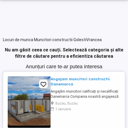
Locuri de munca Muncitori constructii GolestiVrancea
Nu am găsit ceea ce cauți.
Selectează categoria și alte
filtre de căutare pentru a eficientiza căutarea
Anunțuri care te-ar putea interesa
Angajam muncitori constructii
Danemarca
Angajăm muncitori calificați și necalificați
Danemarca Compania noastră angajează
muncitori calificați și necalificați pentru
Buzau, Buzau
construcții în Danemarca. Oferim: * Salariu
1 ianuarie
atractiv, plătit la timp. * Cazare * Contract
de muncă legal. * Program de lucru stabil.
* Posibilitatea de ore suplimentare. * ...