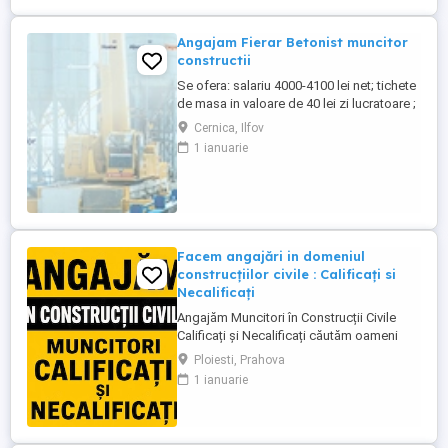
Angajam Fierar Betonist muncitor
constructii
Se ofera: salariu 4000-4100 lei net; tichete
de masa in valoare de 40 lei zi lucratoare ;
asigurare privata de sanatate; decontare
Cernica, Ilfov
transport; cazare pentru salariatii din
1 ianuarie
provincie; Ne situam pe platforma
industriala Pallady, aproape de Metrou
Republica, Autostrada A2, CV se transmite
...
Facem angajări in domeniul
construcțiilor civile : Calificați si
Necalificați
Angajăm Muncitori în Construcții Civile
Calificați și Necalificați căutăm oameni
serioși, responsabili și implicați pentru
Ploiesti, Prahova
lucrări de calitate. Posturi disponibile:
1 ianuarie
Muncitori Calificați Polivalenți (cu
experiență în domeniul construcțiilor)
Muncitori Necalificați (sunt necesare
cunoștințe de bază ...