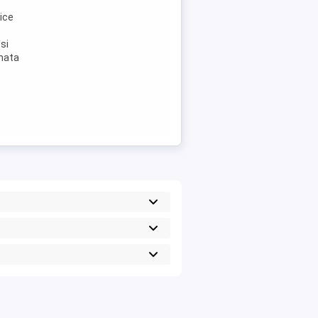
ice
si
inata