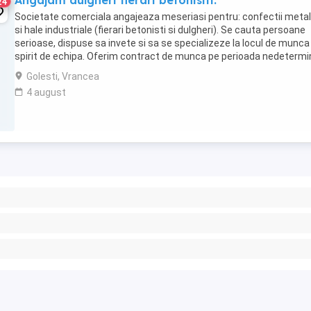
Angajam dulgheri fierari betonisiti.
24
Societate comerciala angajeaza meseriasi pentru: confectii metal
si hale industriale (fierari betonisti si dulgheri). Se cauta persoane
serioase, dispuse sa invete si sa se specializeze la locul de munca 
spirit de echipa. Oferim contract de munca pe perioada nedeterm
si pachet salarial ...
Golesti, Vrancea
4 august