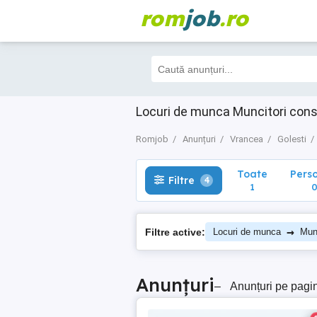
rom
job
.ro
Toate
Perso
Filtre
4
1
0
Locuri de munca Muncitori cons
Romjob
Anunțuri
Vrancea
Golesti
Toate
Pers
Filtre
4
1
→
Filtre active:
Locuri de munca
Munc
Anunțuri
–
Anunțuri pe pagi