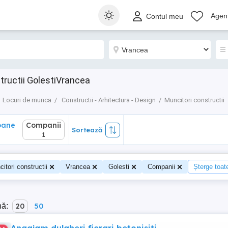
ane
Companii
Sortează
Agenț
Contul meu
1
tructii GolestiVrancea
Locuri de munca
Constructii - Arhitectura - Design
Muncitori constructii
oane
Companii
Sortează
0
1
itori constructii
Vrancea
Golesti
Companii
Șterge toate
nă:
20
50