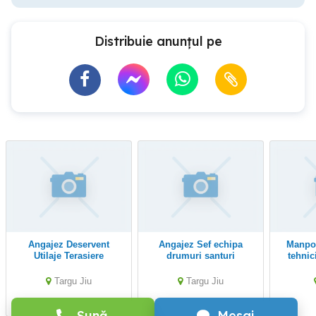
Distribuie anunțul pe
Angajez Deservent
Angajez Sef echipa
Manpower recruteaza
Utilaje Terasiere
drumuri santuri
tehnic
Excavator
canalizari
tehnic
Buldoexcavator
Targu Jiu
Targu Jiu
Sună
Mesaj