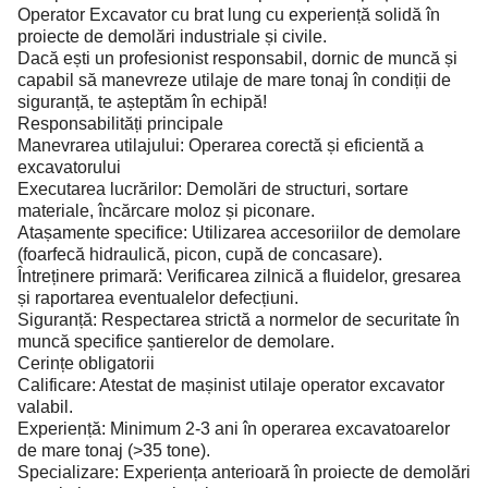
Operator Excavator cu brat lung cu experiență solidă în
proiecte de demolări industriale și civile.
Dacă ești un profesionist responsabil, dornic de muncă și
capabil să manevreze utilaje de mare tonaj în condiții de
siguranță, te așteptăm în echipă!
Responsabilități principale
Manevrarea utilajului: Operarea corectă și eficientă a
excavatorului
Executarea lucrărilor: Demolări de structuri, sortare
materiale, încărcare moloz și piconare.
Atașamente specifice: Utilizarea accesoriilor de demolare
(foarfecă hidraulică, picon, cupă de concasare).
Întreținere primară: Verificarea zilnică a fluidelor, gresarea
și raportarea eventualelor defecțiuni.
Siguranță: Respectarea strictă a normelor de securitate în
muncă specifice șantierelor de demolare.
Cerințe obligatorii
Calificare: Atestat de mașinist utilaje operator excavator
valabil.
Experiență: Minimum 2-3 ani în operarea excavatoarelor
de mare tonaj (>35 tone).
Specializare: Experiența anterioară în proiecte de demolări