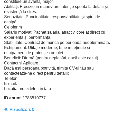
constituie un avantaj major.
Abilități: Precizie în manevrare, atenție sporită la detalii și
rezistență la stres.
Seriozitate: Punctualitate, responsabilitate și spirit de
echipă.
Ce oferim
Salariu motivat: Pachet salarial atractiv, corelat direct cu
experiența și performanța.
Stabilitate: Contract de muncă pe perioadă nedeterminată.
Echipament: Utilaje moderne, bine întreținute și
echipament de protecție complet.
Beneficii: Diurnă (pentru deplasări, dacă este cazul)
Contact și Aplicare
Dacă ești persoana potrivită, trimite CV-ul tău sau
contactează-ne direct pentru detalii:
Telefon:
E-mail:
Locația proiectelor: in tara
ID anunț
: 1783510777
Vizualizări:
0