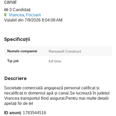
canal
3 Candidați
Vrancea
,
Focsani
Valabil din 7/9/2026 8:04:08 AM
Specificații
Numele companiei
Ramasofi Construct
Tip job
full time
Descriere
Societate comercială angajează personal calificat și
necalificat in domeniul apă și canal.Se lucrează în județul
Vrancea transportul fiind asigurat.Pentru mai multe detalii
apelați Nr de tel
ID anunț
: 1783544516