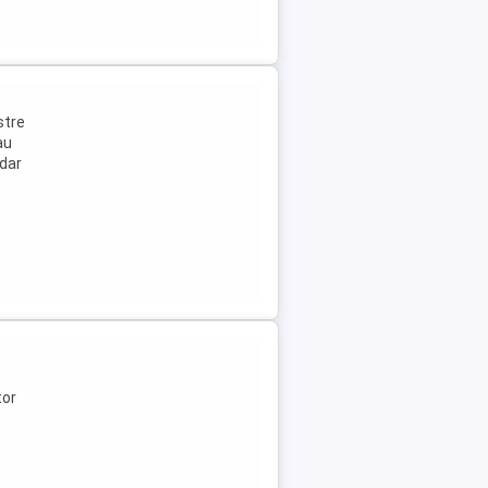
stre
au
 dar
tor