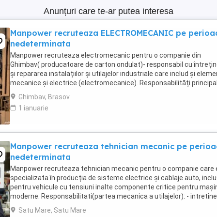
Anunțuri care te-ar putea interesa
Manpower recruteaza ELECTROMECANIC pe perioa
nedeterminata
Manpower recruteaza electromecanic pentru o companie din
Ghimbav( producatoare de carton ondulat)- responsabil cu întreți
și repararea instalațiilor și utilajelor industriale care includ și elem
mecanice și electrice (electromecanice). Responsabilități principal
monitorizeaza și execută ...
Ghimbav, Brasov
1 ianuarie
Manpower recruteaza tehnician mecanic pe perio
nedeterminata
Manpower recruteaza tehnician mecanic pentru o companie care 
specializata în producția de sisteme electrice și cablaje auto, inclu
pentru vehicule cu tensiuni inalte componente critice pentru mașin
moderne. Responsabilitati(partea mecanica a utilajelor): - intretine
reparatii mecanice ...
Satu Mare, Satu Mare