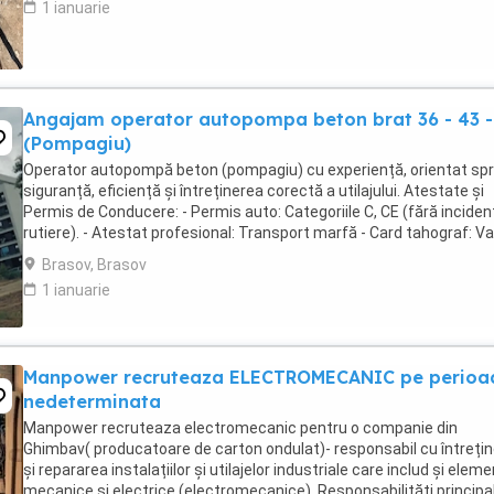
1 ianuarie
Angajam operator autopompa beton brat 36 - 43 -
(Pompagiu)
Operator autopompă beton (pompagiu) cu experiență, orientat sp
siguranță, eficiență și întreținerea corectă a utilajului. Atestate și
Permis de Conducere: - Permis auto: Categoriile C, CE (fără inciden
rutiere). - Atestat profesional: Transport marfă - Card tahograf: Val
- Opțional: Autorizație ...
Brasov, Brasov
1 ianuarie
Manpower recruteaza ELECTROMECANIC pe perioa
nedeterminata
Manpower recruteaza electromecanic pentru o companie din
Ghimbav( producatoare de carton ondulat)- responsabil cu întreți
și repararea instalațiilor și utilajelor industriale care includ și elem
mecanice și electrice (electromecanice). Responsabilități principal