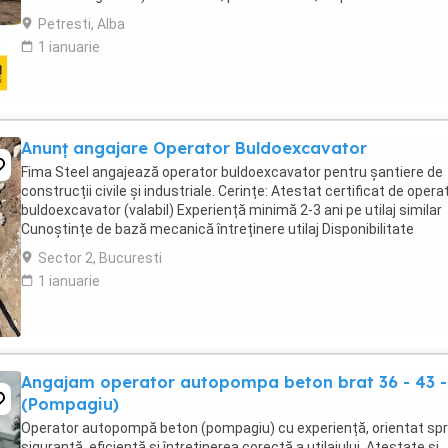
deplasare pe șantier Permis ...
Petresti, Alba
1 ianuarie
Anunț angajare Operator Buldoexcavator
Fima Steel angajează operator buldoexcavator pentru șantiere de
construcții civile și industriale. Cerințe: Atestat certificat de opera
buldoexcavator (valabil) Experiență minimă 2-3 ani pe utilaj similar
Cunoștințe de bază mecanică întreținere utilaj Disponibilitate
deplasare pe șantiere Oferim: ...
Sector 2, Bucuresti
1 ianuarie
Angajam operator autopompa beton brat 36 - 43 -
(Pompagiu)
Operator autopompă beton (pompagiu) cu experiență, orientat sp
siguranță, eficiență și întreținerea corectă a utilajului. Atestate și