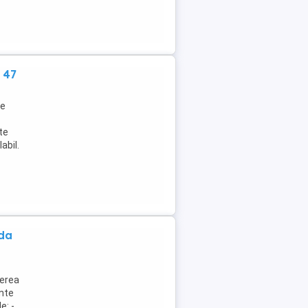
 47
re
te
abil.
da
nerea
ente
e: -