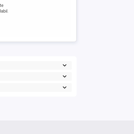
te
abil.