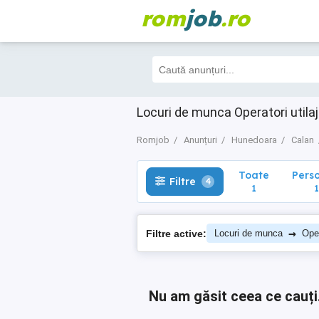
rom
job
.ro
Toate
Perso
Filtre
4
1
1
Locuri de munca Operatori util
Romjob
Anunțuri
Hunedoara
Calan
Toate
Pers
Filtre
4
1
1
→
Filtre active:
Locuri de munca
Oper
Nu am găsit ceea ce cauți