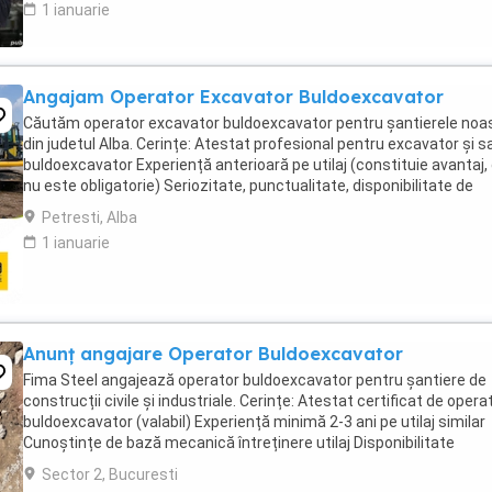
1 ianuarie
Angajam Operator Excavator Buldoexcavator
Căutăm operator excavator buldoexcavator pentru șantierele noa
din judetul Alba. Cerințe: Atestat profesional pentru excavator și s
buldoexcavator Experiență anterioară pe utilaj (constituie avantaj,
nu este obligatorie) Seriozitate, punctualitate, disponibilitate de
deplasare pe șantier Permis ...
Petresti, Alba
1 ianuarie
Anunț angajare Operator Buldoexcavator
Fima Steel angajează operator buldoexcavator pentru șantiere de
construcții civile și industriale. Cerințe: Atestat certificat de opera
buldoexcavator (valabil) Experiență minimă 2-3 ani pe utilaj similar
Cunoștințe de bază mecanică întreținere utilaj Disponibilitate
deplasare pe șantiere Oferim: ...
Sector 2, Bucuresti