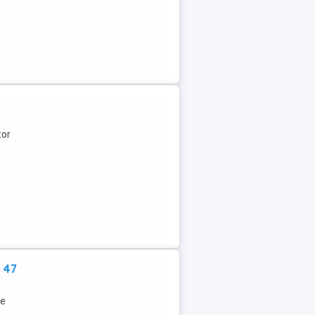
tor
 47
re