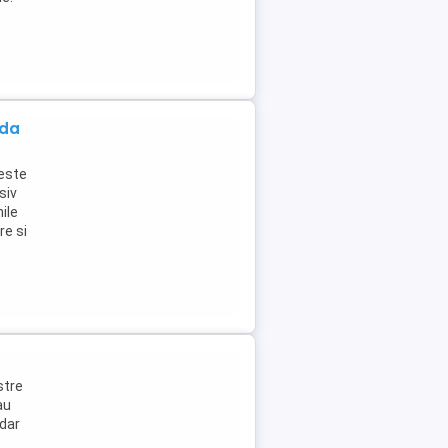
ada
este
siv
ile
re si
stre
au
 dar