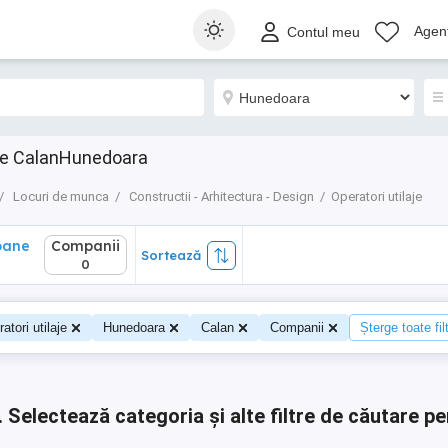
ane
Companii
Sortează
Agenț
Contul meu
0
aje CalanHunedoara
Locuri de munca
Constructii - Arhitectura - Design
Operatori utilaje
oane
Companii
Sortează
0
atori utilaje
Hunedoara
Calan
Companii
Șterge toate fil
.
Selectează categoria și alte filtre de căutare pe