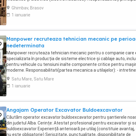
monitorizeaza și execută ...
Ghimbav, Brasov
1 ianuarie
Manpower recruteaza tehnician mecanic pe perio
nedeterminata
Manpower recruteaza tehnician mecanic pentru o companie care 
specializata în producția de sisteme electrice și cablaje auto, inclu
pentru vehicule cu tensiuni inalte componente critice pentru mașin
moderne. Responsabilitati(partea mecanica a utilajelor): - intretine
reparatii mecanice ...
Satu Mare, Satu Mare
1 ianuarie
Angajam Operator Excavator Buldoexcavator
Căutăm operator excavator buldoexcavator pentru șantierele noa
din judetul Alba. Cerințe: Atestat profesional pentru excavator și s
buldoexcavator Experiență anterioară pe utilaj (constituie avantaj,
nu este obligatorie) Seriozitate, punctualitate, disponibilitate de