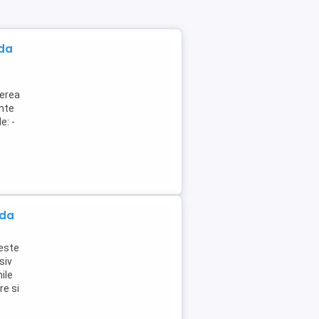
da
nerea
ente
e: -
ada
este
siv
ile
re si