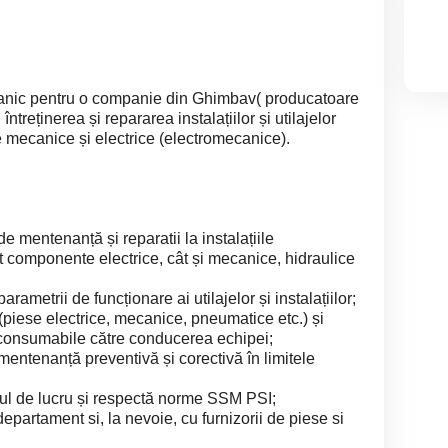
nic pentru o companie din Ghimbav( producatoare
ntreținerea și repararea instalațiilor și utilajelor
e mecanice și electrice (electromecanice).
de mentenanță și reparatii la instalațiile
t componente electrice, cât și mecanice, hidraulice
parametrii de funcționare ai utilajelor și instalațiilor;
piese electrice, mecanice, pneumatice etc.) și
 consumabile către conducerea echipei;
mentenanță preventivă și corectivă în limitele
ocul de lucru și respectă norme SSM PSI;
departament si, la nevoie, cu furnizorii de piese si