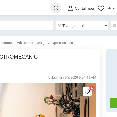
Agenț
Contul meu
onstructii - Arhitectura - Design
Operatori utilaje
Valabil din 8/7/2026 9:54:41 AM
4