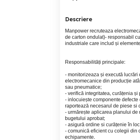
Descriere
Manpower recruteaza electromeca
de carton ondulat)- responsabil cu î
industriale care includ și element
Responsabilități principale:
- monitorizeaza și execută lucrări 
electromecanice din producție atâ
sau pneumatice;
- verifică integritatea, curățenia și 
- inlocuiește componente defecte (
raportează necesarul de piese si
- urmărește aplicarea planului de 
bugetului aprobat;
- asigură ordine si curățenie în l
- comunică eficient cu colegii din 
echipamente.