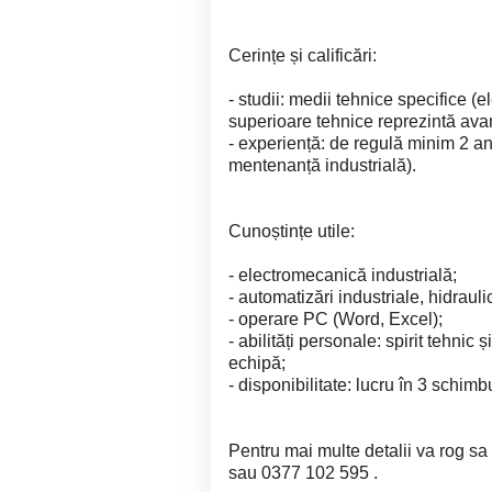
Cerințe și calificări:
- studii: medii tehnice specifice (e
superioare tehnice reprezintă avan
- experiență: de regulă minim 2 an
mentenanță industrială).
Cunoștințe utile:
- electromecanică industrială;
- automatizări industriale, hidraul
- operare PC (Word, Excel);
- abilități personale: spirit tehnic
echipă;
- disponibilitate: lucru în 3 schimb
Pentru mai multe detalii va rog sa
sau 0377 102 595 .