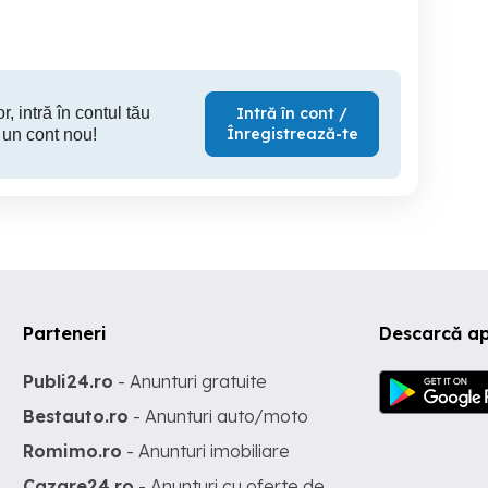
r, intră în contul tău
Intră în cont /
Înregistrează-te
 un cont nou!
Parteneri
Descarcă ap
Publi24.ro
- Anunturi gratuite
Bestauto.ro
- Anunturi auto/moto
Romimo.ro
- Anunturi imobiliare
Cazare24.ro
- Anunturi cu oferte de