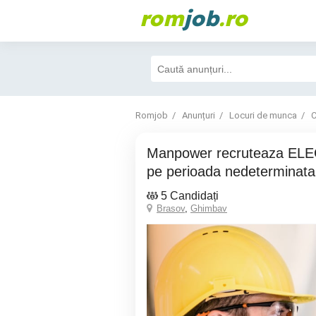
rom
job
.ro
Romjob
Anunțuri
Locuri de munca
C
Manpower recruteaza ELECTROMECANIC
pe perioada nedeterminata
5 Candidați
Brasov
,
Ghimbav