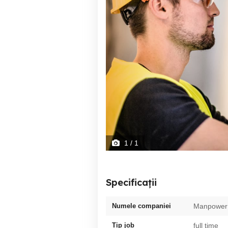
1
/ 1
Specificații
Numele companiei
Manpower
Tip job
full time