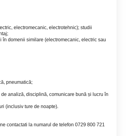
lectric, electromecanic, electrotehnic); studii
taj;
i în domenii similare (electromecanic, electric sau
ică, pneumatică;
 și de analiză, disciplină, comunicare bună și lucru în
uri (inclusiv ture de noapte).
 ne contactati la numarul de telefon 0729 800 721