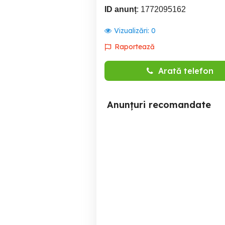
ID anunț
: 1772095162
Vizualizări:
0
Raportează
Arată telefon
Anunțuri recomandate
Angajăm Mecanic
angajare excavatorist cu
mentenanță pentru stații
de betoane si Operator
încărcător frontal (volist)
Brasov