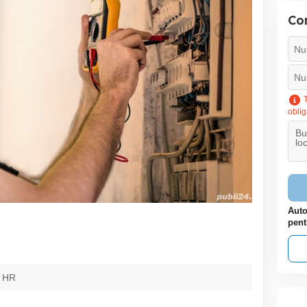
Con
T
oblig
Auto
pent
 HR