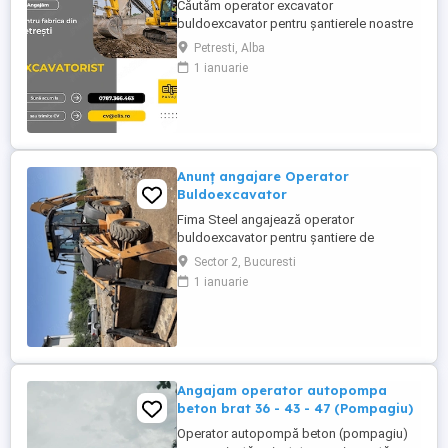
Căutăm operator excavator
buldoexcavator pentru șantierele noastre
din judetul Alba. Cerințe: Atestat
Petresti, Alba
profesional pentru excavator și sau
1 ianuarie
buldoexcavator Experiență anterioară pe
utilaj (constituie avantaj, dar nu este
obligatorie) Seriozitate, punctualitate,
disponibilitate de deplasare pe șantier
Permis ...
Anunț angajare Operator
Buldoexcavator
Fima Steel angajează operator
buldoexcavator pentru șantiere de
construcții civile și industriale. Cerințe:
Sector 2, Bucuresti
Atestat certificat de operator
1 ianuarie
buldoexcavator (valabil) Experiență
minimă 2-3 ani pe utilaj similar Cunoștințe
de bază mecanică întreținere utilaj
Disponibilitate deplasare pe șantiere
Oferim: ...
Angajam operator autopompa
beton brat 36 - 43 - 47 (Pompagiu)
Operator autopompă beton (pompagiu)