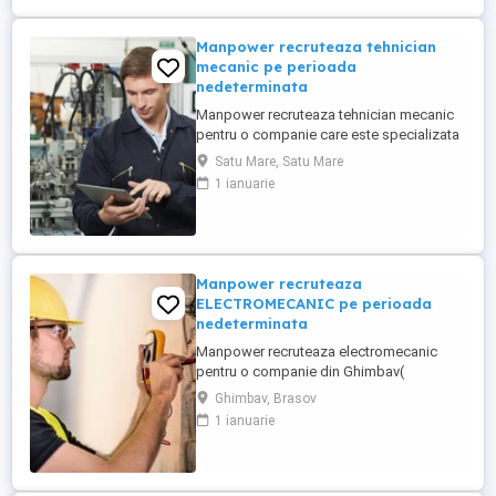
mai mult ...
Manpower recruteaza tehnician
mecanic pe perioada
nedeterminata
Manpower recruteaza tehnician mecanic
pentru o companie care este specializata
în producția de sisteme electrice și
Satu Mare, Satu Mare
cablaje auto, inclusiv pentru vehicule cu
1 ianuarie
tensiuni inalte componente critice pentru
mașinile moderne. Responsabilitati(partea
mecanica a utilajelor): - intretinere si
reparatii mecanice ...
Manpower recruteaza
ELECTROMECANIC pe perioada
nedeterminata
Manpower recruteaza electromecanic
pentru o companie din Ghimbav(
producatoare de carton ondulat)-
Ghimbav, Brasov
responsabil cu întreținerea și repararea
1 ianuarie
instalațiilor și utilajelor industriale care
includ și elemente mecanice și electrice
(electromecanice). Responsabilități
principale: - monitorizeaza și execută ...