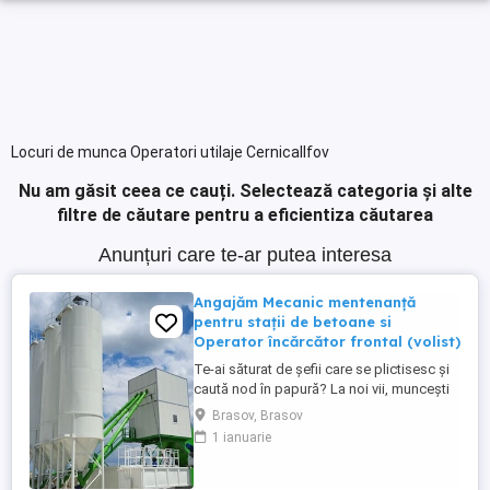
Locuri de munca Operatori utilaje CernicaIlfov
Nu am găsit ceea ce cauți.
Selectează categoria și alte
filtre de căutare pentru a eficientiza căutarea
Anunțuri care te-ar putea interesa
Angajăm Mecanic mentenanță
pentru stații de betoane si
Operator încărcător frontal (volist)
Te-ai săturat de șefii care se plictisesc și
caută nod în papură? La noi vii, muncești
iar la final de luna pleci cu banii în buzunar!
Brasov, Brasov
Ce căutăm: Un om harnic, serios și
1 ianuarie
punctual nu doctori în științe . Să ai
minime cunoștințe sau pasiune pentru
utilaje (experiența contează, dar prețuim