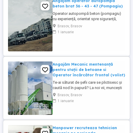
Angajam operator autopompa
beton brat 36 - 43 - 47 (Pompagiu)
Operator autopompă beton (pompagiu)
cu experiență, orientat spre siguranță,
eficiență și întreținerea corectă a utilajului.
Brasov, Brasov
Atestate și Permis de Conducere: - Permis
1 ianuarie
auto: Categoriile C, CE (fără incidente
rutiere). - Atestat profesional: Transport
marfă - Card tahograf: Valabil. - Opțional:
Autorizație ...
Angajăm Mecanic mentenanță
pentru stații de betoane si
Operator încărcător frontal (volist)
Te-ai săturat de șefii care se plictisesc și
caută nod în papură? La noi vii, muncești
iar la final de luna pleci cu banii în buzunar!
Brasov, Brasov
Ce căutăm: Un om harnic, serios și
1 ianuarie
punctual nu doctori în științe . Să ai
minime cunoștințe sau pasiune pentru
utilaje (experiența contează, dar prețuim
mai mult ...
Manpower recruteaza tehnician