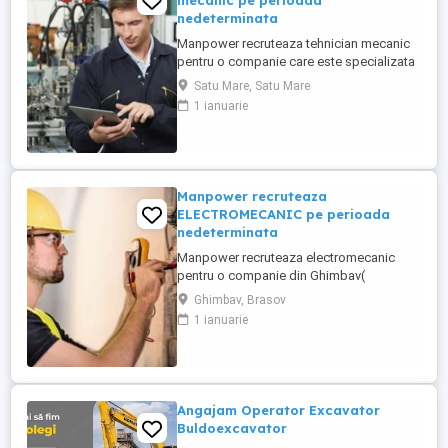
mecanic pe perioada
nedeterminata
Manpower recruteaza tehnician mecanic
pentru o companie care este specializata
în producția de sisteme electrice și
Satu Mare, Satu Mare
cablaje auto, inclusiv pentru vehicule cu
1 ianuarie
tensiuni inalte componente critice pentru
mașinile moderne. Responsabilitati(partea
mecanica a utilajelor): - intretinere si
reparatii mecanice ...
Manpower recruteaza
ELECTROMECANIC pe perioada
nedeterminata
Manpower recruteaza electromecanic
pentru o companie din Ghimbav(
producatoare de carton ondulat)-
Ghimbav, Brasov
responsabil cu întreținerea și repararea
1 ianuarie
instalațiilor și utilajelor industriale care
includ și elemente mecanice și electrice
(electromecanice). Responsabilități
principale: - monitorizeaza și execută ...
Angajam Operator Excavator
Buldoexcavator