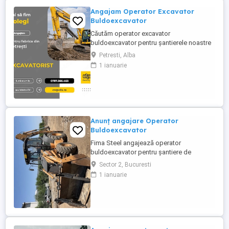
Angajam Operator Excavator
Buldoexcavator
Căutăm operator excavator
buldoexcavator pentru șantierele noastre
din judetul Alba. Cerințe: Atestat
Petresti, Alba
profesional pentru excavator și sau
1 ianuarie
buldoexcavator Experiență anterioară pe
utilaj (constituie avantaj, dar nu este
obligatorie) Seriozitate, punctualitate,
disponibilitate de deplasare pe șantier
Permis ...
Anunț angajare Operator
Buldoexcavator
Fima Steel angajează operator
buldoexcavator pentru șantiere de
construcții civile și industriale. Cerințe:
Sector 2, Bucuresti
Atestat certificat de operator
1 ianuarie
buldoexcavator (valabil) Experiență
minimă 2-3 ani pe utilaj similar Cunoștințe
de bază mecanică întreținere utilaj
Disponibilitate deplasare pe șantiere
Oferim: ...