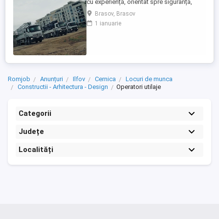
cu experiență, orientat spre siguranță,
eficiență și întreținerea corectă a utilajului.
Brasov, Brasov
Atestate și Permis de Conducere: - Permis
1 ianuarie
auto: Categoriile C, CE (fără incidente
rutiere). - Atestat profesional: Transport
marfă - Card tahograf: Valabil. - Opțional:
Autorizație ...
Romjob
Anunțuri
Ilfov
Cernica
Locuri de munca
Constructii - Arhitectura - Design
Operatori utilaje
Categorii
Județe
Localități