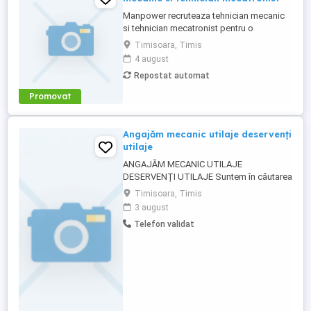
Manpower recruteaza tehnician mecanic
si tehnician mecatronist pentru o
companie din Satu Mare(asigura
Timisoara, Timis
relocare)care este specializata în
4 august
producția de sisteme electrice și cablaje
Repostat automat
auto, inclusiv pentru vehicule cu tensiuni
inalte componente critice pentru mașinile
Promovat
moderne. Responsabilitati: - Instalarea ...
Angajăm mecanic utilaje deservenți
utilaje
ANGAJĂM MECANIC UTILAJE
DESERVENȚI UTILAJE Suntem în căutarea
unor colegi serioși și responsabili pentru
Timisoara, Timis
ocuparea următoarelor posturi: Mecanic
3 august
utilaje de construcții Deservent utilaje
Telefon validat
(excavatoare și buldoexcavatoare)
Cerințe: Experiență în operarea și sau
întreținerea utilajelor de construcții;
Experiență ...