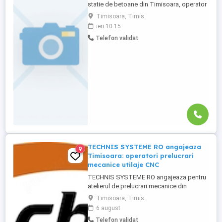
statie de betoane din Timisoara, operator
mentenanta. Se ofera: - Contract de
Timisoara, Timis
munca direct cu angajatorul - Salariu in
ieri 10:15
functie de experienta (4 040-9 400 lei
Telefon validat
BRUT) - bonuri de masa 40 lei pe zi -
asigurare medicala privata - vouchere de
vacanță - bonus de performanță ...
TECHNIS SYSTEME RO angajeaza
9
Timisoara: operatori prelucrari
mecanice utilaje CNC
TECHNIS SYSTEME RO angajeaza pentru
atelierul de prelucrari mecanice din
Timisoara: operatori prelucrari pe utilaje
Timisoara, Timis
CNC Cerinte: - asigurarea calitatii lucrarilor
6 august
executate - disciplina si respectarea
Telefon validat
normelor si procedurilor - seriozitate,