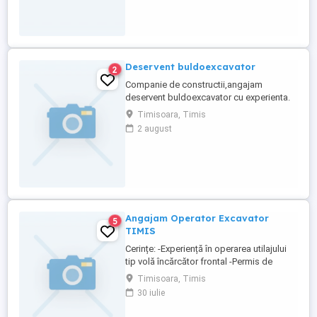
Deservent buldoexcavator
2
Companie de constructii,angajam
deservent buldoexcavator cu experienta.
Timisoara, Timis
2 august
Angajam Operator Excavator
5
TIMIS
Cerințe: -Experiență în operarea utilajului
tip volă încărcător frontal -Permis de
conducere categoria B (categoria C
Timisoara, Timis
constituie avantaj) -Atestat -Seriozitate,
30 iulie
punctualitate și responsabilitate
Responsabilități: -Operarea volelor pentru