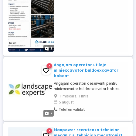
operator la mașini - unelte semiautomate
și automate; - Cunoștințe ...
1
Angajam operator utilaje
3
miniexcavator buldoexcavator
bobcat
Angajam operatori deserventi pentru
miniexcavator buldoexcavator bobcat
Caut 3 operatori pentru Timisoara
Timisoara, Timis
Dumbravita pentru miniexcavatoare,
5 august
buldoexcavator si miniincarcator frontal.
Telefon validat
Oameni inteligenti, faini, civilizati, cu
7
experienta si cu atentie la detalii, pasionati
de utilaje. Ne ocupam ...
Manpower recruteaza tehnician
3
mecanic si tehnician mecatronist