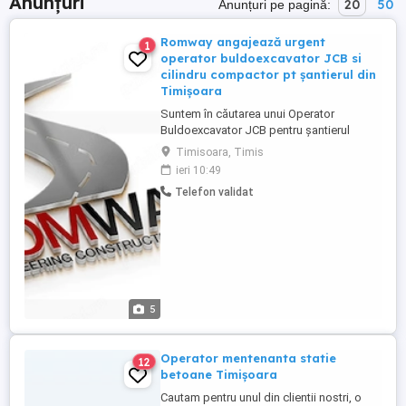
Anunțuri
20
50
Anunțuri pe pagină:
Romway angajează urgent
1
operator buldoexcavator JCB si
cilindru compactor pt șantierul din
Timișoara
Suntem în căutarea unui Operator
Buldoexcavator JCB pentru șantierul
nostru din Timișoara. Cerințe Experiență în
Timisoara, Timis
operarea buldoexcavatorului JCB și a
ieri 10:49
compactorului Seriozitate,
Telefon validat
responsabilitate și punctualitate;
Capacitatea de a lucra în echipă;
Cunoașterea regulilor de securitate și
sănătate în muncă; Autorizațiile ...
5
Operator mentenanta statie
12
betoane Timișoara
Cautam pentru unul din clientii nostri, o