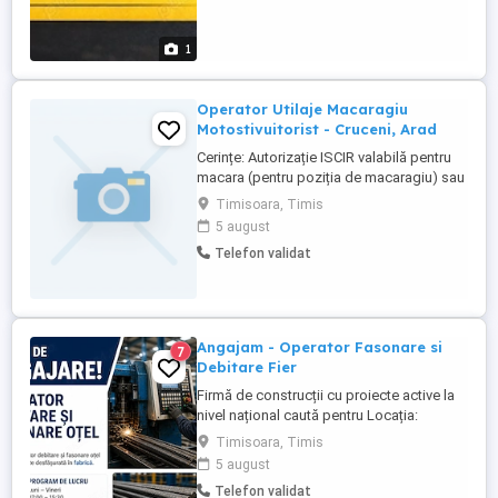
1
Operator Utilaje Macaragiu
Motostivuitorist - Cruceni, Arad
Cerințe: Autorizație ISCIR valabilă pentru
macara (pentru poziția de macaragiu) sau
pentru motostivuitor (pentru poziția de
Timisoara, Timis
motostivuitorist) Experiență anterioară în
5 august
operarea utilajului constituie avantaj
Telefon validat
Cunoștințe de bază privind normele de
securitate și sănătate în muncă
Responsabilitate, atenție ...
Angajam - Operator Fasonare si
7
Debitare Fier
Firmă de construcții cu proiecte active la
nivel național caută pentru Locația:
Dumbrăvița, Timiș Nu se oferă cazare
Timisoara, Timis
OPERATOR FASONARE șI DEBITARE FIER
5 august
Cerințe: - Studii medii finalizate; - Calificare
Telefon validat
fierar betonist sau operator CNC sau