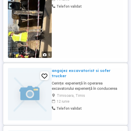
persoane calificate și experimentate
Telefon validat
pentru pozițiile de Mecanic Utilaje, Șofer
și Instalator. **Responsabilități
principale:** * **Mecanic Utilaje:** ...
5
angajez excavatorist si sofer
trucker
Cerințe: experiență în operarea
excavatorului experiență în conducerea
truckerului seriozitate și responsabilitate
Timisoara, Timis
salariu motivant în funcție de experiența!
12 iunie
Telefon validat