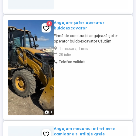
încărcare, manipulare și nivelare materiale
-Întreținerea ...
Angajare șofer operator
5
buldoexcavator
Firmă de construcții angajează șofer
operator buldoexcavator Căutăm
persoană serioasă și responsabilă pentru
Timisoara, Timis
activitate în domeniul construcțiilor.
20 iulie
Oferim: - Salariu motivant - Program stabil
Telefon validat
- Buldoexcavator Caterpillar, nou - Mediu
de lucru serios - Colaborare pe termen
lung Cerințe: - ...
1
Angajam mecanici intretinere
camioane si utilaje grele