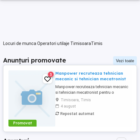
Locuri de munca Operatori utilaje TimisoaraTimis
Anunțuri promovate
Vezi toate
Manpower recruteaza tehnician
3
mecanic si tehnician mecatronist
Manpower recruteaza tehnician mecanic
si tehnician mecatronist pentru o
companie din Satu Mare(asigura
Timisoara, Timis
relocare)care este specializata în
4 august
producția de sisteme electrice și cablaje
Repostat automat
auto, inclusiv pentru vehicule cu tensiuni
inalte componente critice pentru mașinile
Promovat
moderne. Responsabilitati: - Instalarea ...