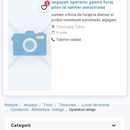
angajam operator pentru foraj
1
pilon la santier autostrada
suntem o firma de foraje la drumuri si
poduri constructii autostrada. anjagam
operatorii pentru BAUER BG33H si MAIT
Timisoara, Timis
BR 300-520 salariul atractiv
9 iunie
Telefon validat
Romjob
Anunțuri
Timis
Timisoara
Locuri de munca
Constructii - Arhitectura - Design
Operatori utilaje
Categorii