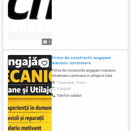
dorința de munca si dezvoltare - operare
freze si sau strunguri ...
1
Firma de constructii angajam
mecanic intretinere
Firma de constructii angajam mecanic
intretinere camioane si utilaje in hala
incalzita si climatizata. Oferim cazare
Timisoara, Timis
gratuit in Timisoara, transport gratuit si
6 august
salariu competitiv.
Telefon validat