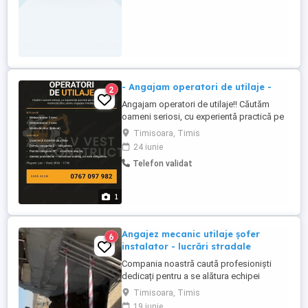
- Angajam operatori de utilaje -
2
Angajam operatori de utilaje!! Căutăm
oameni seriosi, cu experientă practică pe
miniexcavator si miniincarcator, pentru
Timisoara, Timis
angajare imediată. UTILAJE -
24 iunie
Miniexcavator 3 tone -Miniexcavator 2
Telefon validat
tone -Miniincărcător (Bobcat) CERINTE -
Experiență dovedită pe utilaje -Permis
categoria B - obligatoriu -Permis ...
1
Angajez mecanic utilaje șofer
6
instalator - lucrări stradale
Compania noastră caută profesioniști
dedicați pentru a se alătura echipei
noastre în diverse roluri esențiale pentru
Timisoara, Timis
proiectele de lucrări stradale. Căutăm
19 iunie