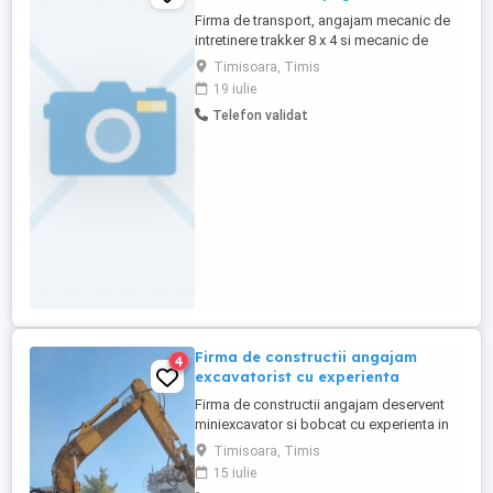
Firma de transport, angajam mecanic de
intretinere trakker 8 x 4 si mecanic de
intretinere utilaje grele( buldoexcavator,
Timisoara, Timis
excavator, etc). Se cere o experiente de
19 iulie
minim 2 ani si seriozitate!
Telefon validat
Firma de constructii angajam
4
excavatorist cu experienta
Firma de constructii angajam deservent
miniexcavator si bobcat cu experienta in
terasamente, cote, taluzuri, etc. Oferim
Timisoara, Timis
salariu competitiv si cazare in Timisoara.
15 iulie