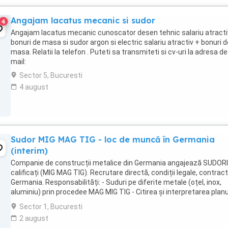
Angajam lacatus mecanic si sudor
4
Angajam lacatus mecanic cunoscator desen tehnic salariu atracti
bonuri de masa si sudor argon si electric salariu atractiv + bonuri d
masa. Relatii la telefon . Puteti sa transmiteti si cv-uri la adresa de
mail:
Sector 5, Bucuresti
4 august
Sudor MIG MAG TIG - loc de muncă în Germania
(interim)
Companie de construcții metalice din Germania angajează SUDORI
calificați (MIG MAG TIG). Recrutare directă, condiții legale, contract
Germania. Responsabilități: - Suduri pe diferite metale (oțel, inox,
aluminiu) prin procedee MAG MIG TIG - Citirea și interpretarea planu
tehnice - Verificarea ...
Sector 1, Bucuresti
2 august