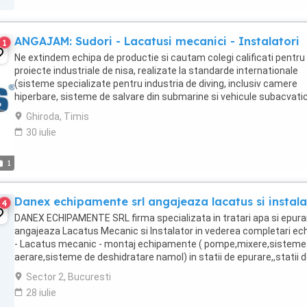
ANGAJAM: Sudori - Lacatusi mecanici - Instalatori
1
Ne extindem echipa de productie si cautam colegi calificati pentru
proiecte industriale de nisa, realizate la standarde internationale
(sisteme specializate pentru industria de diving, inclusiv camere
hiperbare, sisteme de salvare din submarine si vehicule subacvatic
Posturi disponibile: - SUDORI - ...
Ghiroda, Timis
30 iulie
1
Danex echipamente srl angajeaza lacatus si instala
4
DANEX ECHIPAMENTE SRL firma specializata in tratari apa si epura
angajeaza Lacatus Mecanic si Instalator in vederea completari ech
- Lacatus mecanic - montaj echipamente ( pompe,mixere,sisteme
aerare,sisteme de deshidratare namol) in statii de epurare,,statii 
tratare si statii de pompare - ...
Sector 2, Bucuresti
28 iulie