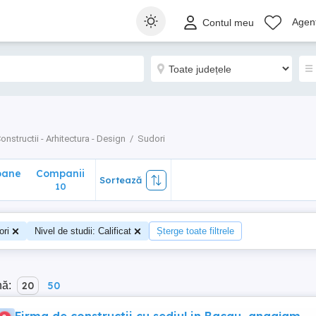
ane
Companii
Sortează
Agenț
Contul meu
10
onstructii - Arhitectura - Design
Sudori
oane
Companii
Sortează
10
ori
Nivel de studii: Calificat
Șterge toate filtrele
nă:
20
50