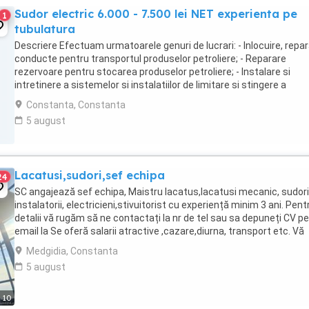
Sudor electric 6.000 - 7.500 lei NET experienta pe
1
tubulatura
Descriere Efectuam urmatoarele genuri de lucrari: - Inlocuire, repa
conducte pentru transportul produselor petroliere; - Reparare
rezervoare pentru stocarea produselor petroliere; - Instalare si
intretinere a sistemelor si instalatiilor de limitare si stingere a
incendiilor, cu exceptia celor care ...
Constanta, Constanta
5 august
Lacatusi,sudori,sef echipa
24
SC angajează sef echipa, Maistru lacatus,lacatusi mecanic, sudori
instalatorii, electricieni,stivuitorist cu experiență minim 3 ani. Pent
detalii vă rugăm să ne contactați la nr de tel sau sa depuneți CV pe
email la Se oferă salarii atractive ,cazare,diurna, transport etc. Vă
rugăm nu deranjați ...
Medgidia, Constanta
5 august
10