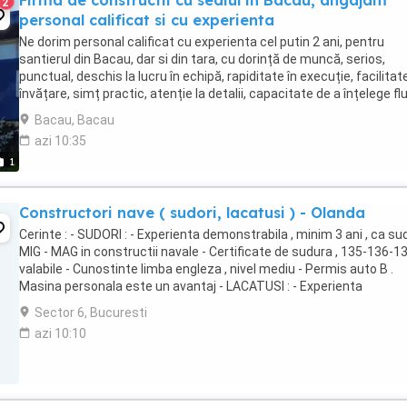
Firma de constructii cu sediul in Bacau, angajam
2
personal calificat si cu experienta
Ne dorim personal calificat cu experienta cel putin 2 ani, pentru
santierul din Bacau, dar si din tara, cu dorință de muncă, serios,
punctual, deschis la lucru în echipă, rapiditate în execuție, facilitat
învățare, simț practic, atenție la detalii, capacitate de a înțelege fl
de producție. ...
Bacau, Bacau
azi 10:35
1
Constructori nave ( sudori, lacatusi ) - Olanda
Cerinte : - SUDORI : - Experienta demonstrabila , minim 3 ani , ca su
MIG - MAG in constructii navale - Certificate de sudura , 135-136-13
valabile - Cunostinte limba engleza , nivel mediu - Permis auto B .
Masina personala este un avantaj - LACATUSI : - Experienta
demonstrabila , minim ...
Sector 6, Bucuresti
azi 10:10