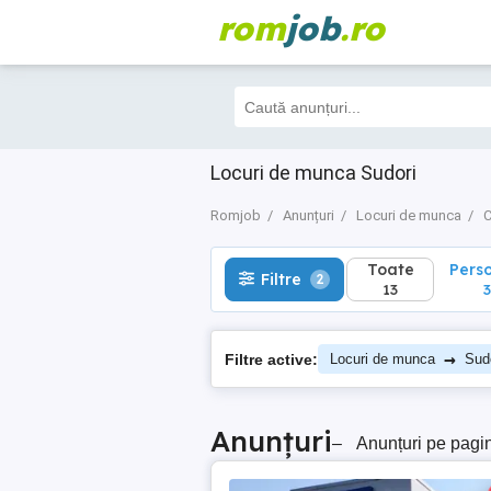
rom
job
.ro
Toate
Perso
Filtre
2
13
3
Locuri de munca Sudori
Romjob
Anunțuri
Locuri de munca
C
Toate
Pers
Filtre
2
13
3
→
Filtre active:
Locuri de munca
Sud
Anunțuri
–
Anunțuri pe pagi