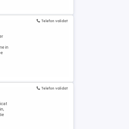
Telefon validat
er
me in
ee
Telefon validat
icat
in,
tie