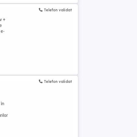
Telefon validat
v +
e
 e-
Telefon validat
 în
rilor