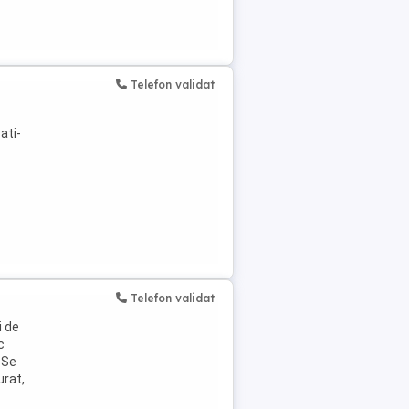
Telefon validat
ati-
Telefon validat
i de
c
 Se
urat,