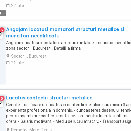
22 iulie
1
Angajam lacatusi montatori structuri metalice si
3
muncitori necalificati.
Angajam lacatusi montatori structuri metalice , muncitori necalific
zona sector 1 Bucuresti . Detalii la firma .
Sector 1, Bucuresti
21 iulie
Lacatus confectii structuri metalice
5
Cerinte: - calificare ca lacatus in confectii metalice sau minim 3 an
experienta profesionala in domeniu. - cunoasterea desenului tehni
pentru asamblare confectii metalice - apt pentru lucru la inaltime .
ofera: - Salariu motivant, - Mediu de lucru atractiv, - Transport asig
- Se asigura ...
Remetea Mare, Timis