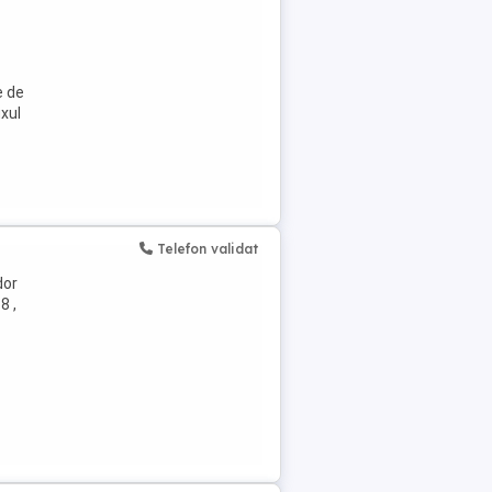
e de
uxul
Telefon validat
dor
8 ,