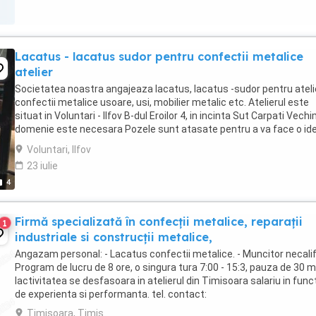
Lacatus - lacatus sudor pentru confectii metalice
atelier
Societatea noastra angajeaza lacatus, lacatus -sudor pentru ateli
confectii metalice usoare, usi, mobilier metalic etc. Atelierul este
situat in Voluntari - Ilfov B-dul Eroilor 4, in incinta Sut Carpati Vechi
domenie este necesara Pozele sunt atasate pentru a va face o id
asupra produselor ...
Voluntari, Ilfov
23 iulie
4
Firmă specializată în confecții metalice, reparații
1
industriale si construcții metalice,
Angazam personal: - Lacatus confectii metalice. - Muncitor necalif
Program de lucru de 8 ore, o singura tura 7:00 - 15:3, pauza de 30 m
lactivitatea se desfasoara in atelierul din Timisoara salariu in func
de experienta si performanta. tel. contact:
Timisoara, Timis