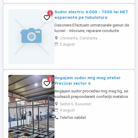
Sudor electric 6.000 - 7.500 lei NET
1
experienta pe tubulatura
Descriere Efectuam urmatoarele genuri de
lucrari: - Inlocuire, reparare conducte
pentru transportul produselor petroliere; -
Constanta, Constanta
Reparare rezervoare pentru stocarea
5 august
produselor petroliere; - Instalare si
intretinere a sistemelor si instalatiilor de
limitare si stingere a incendiilor, cu
exceptia celor care ...
Angajam sudor mig mag atelier
1
Preciziei sector 6
Angajam sudor procedeu mig mag tig, se
sudează preponderent confecții metalice
ușoare, in special piese care necesita o
Sector 6, Bucuresti
atentie sporita la detalii . Componentele
4 august
sunt debitate laser. Cautam un sudor care
Telefon validat
poate lucra individual in echipa conform
schițelor. Ce oferim salariu fara întârziere,
o masa ...