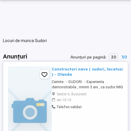
Locuri de munca Sudori
Anunțuri
20
50
Anunțuri pe pagină:
Constructori nave ( sudori, lacatusi
) - Olanda
Cerinte : - SUDORI : - Experienta
demonstrabila , minim 3 ani , ca sudor MIG
- MAG in constructii navale - Certificate de
Sector 6, Bucuresti
sudura , 135-136-138 , valabile -
ieri 10:10
Cunostinte limba engleza , nivel mediu -
Telefon validat
Permis auto B . Masina personala este un
avantaj - LACATUSI : - Experienta
demonstrabila , minim ...