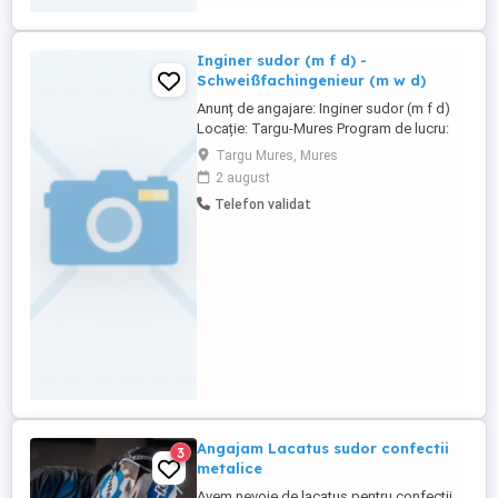
Inginer sudor (m f d) -
Schweißfachingenieur (m w d)
Anunț de angajare: Inginer sudor (m f d)
Locație: Targu-Mures Program de lucru:
Partiala Admitere: cât mai curând posibil
Targu Mures, Mures
Despre noi: Fiind un site industrial și de
2 august
producție de înaltă performanță, susținem
Telefon validat
standarde înalte de calitate, tehnologii
moderne de fabricație și îmbunătățire
continuă. Pentru ...
Angajam Lacatus sudor confectii
3
metalice
Avem nevoie de lacatus pentru confectii