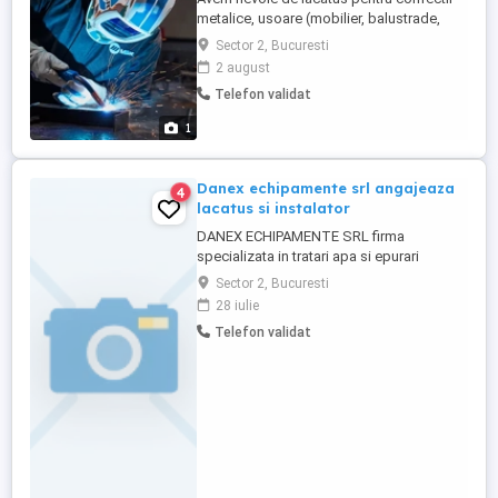
metalice, usoare (mobilier, balustrade,
porti etc) Cerinte: Executa lucrari de
Sector 2, Bucuresti
prelucrare a tablelor, diferitelor profile
2 august
metalice si tevi rotunde sau rectangulare
Telefon validat
prin: taiere-debitare, ajustare, gaurire,
filetare, alezare, indreptare la rece;
1
Realizeaza executia ...
Danex echipamente srl angajeaza
4
lacatus si instalator
DANEX ECHIPAMENTE SRL firma
specializata in tratari apa si epurari
angajeaza Lacatus Mecanic si Instalator in
Sector 2, Bucuresti
vederea completari echipei. - Lacatus
28 iulie
mecanic - montaj echipamente (
Telefon validat
pompe,mixere,sisteme aerare,sisteme de
deshidratare namol) in statii de
epurare,,statii de tratare si statii de
pompare - ...