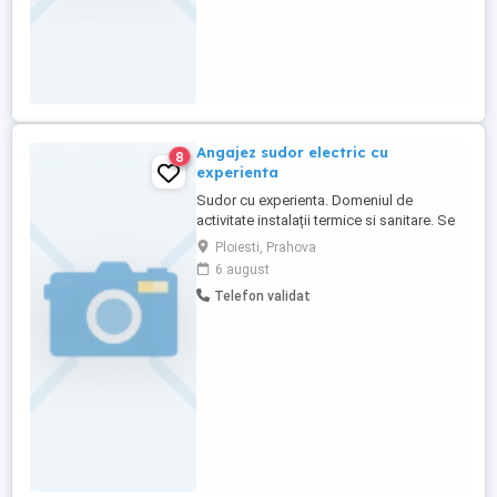
Angajez sudor electric cu
8
experienta
Sudor cu experienta. Domeniul de
activitate instalații termice si sanitare. Se
oferă salariu începând cu 6000 lei net și
Ploiesti, Prahova
bonusuri la final de proiect. Asiguram
6 august
integritate in domeniu si suport pt nevoia
Telefon validat
de dezvoltare pe planul de activități al
societății. Se asigura transport de la
domiciliu la locul ...