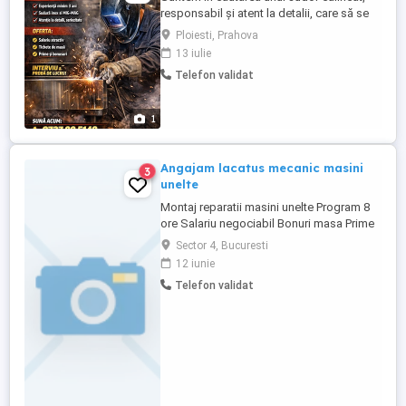
responsabil și atent la detalii, care să se
alăture echipei noastre profesioniste.
Ploiesti, Prahova
Căutăm o persoană cu experiență în
13 iulie
sudură inox (lucrări de finețe) și sau
Telefon validat
sudură MIG-MAG, capabilă să livreze
lucrări de calitate, respectând standardele
tehnice și normele de siguranță. Cerințe: ...
1
Angajam lacatus mecanic masini
3
unelte
Montaj reparatii masini unelte Program 8
ore Salariu negociabil Bonuri masa Prime
Pasti Craciun Activitatea sa desfasoara in
Sector 4, Bucuresti
sect 4, Sos Berceni
12 iunie
Telefon validat