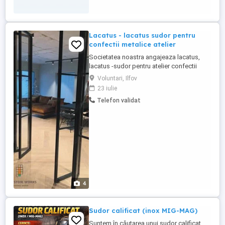
Lacatus - lacatus sudor pentru
confectii metalice atelier
Societatea noastra angajeaza lacatus,
lacatus -sudor pentru atelier confectii
metalice usoare, usi, mobilier metalic etc.
Voluntari, Ilfov
Atelierul este situat in Voluntari - Ilfov B-dul
23 iulie
Eroilor 4, in incinta Sut Carpati Vechime in
Telefon validat
domenie este necesara Pozele sunt
atasate pentru a va face o idee asupra
produselor ...
4
Sudor calificat (inox MIG-MAG)
Suntem în căutarea unui sudor calificat,