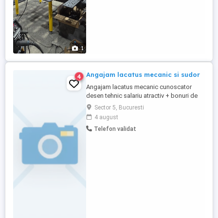
1
Angajam lacatus mecanic si sudor
4
Angajam lacatus mecanic cunoscator
desen tehnic salariu atractiv + bonuri de
masa si sudor argon si electric salariu
Sector 5, Bucuresti
atractiv + bonuri de masa. Relatii la telefon
4 august
. Puteti sa transmiteti si cv-uri la adresa de
Telefon validat
e-mail: