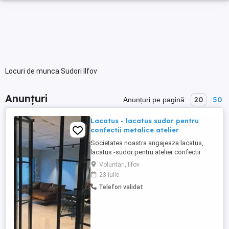
Locuri de munca Sudori Ilfov
Anunțuri
20
50
Anunțuri pe pagină:
Lacatus - lacatus sudor pentru
confectii metalice atelier
Societatea noastra angajeaza lacatus,
lacatus -sudor pentru atelier confectii
metalice usoare, usi, mobilier metalic etc.
Voluntari, Ilfov
Atelierul este situat in Voluntari - Ilfov B-dul
23 iulie
Eroilor 4, in incinta Sut Carpati Vechime in
Telefon validat
domenie este necesara Pozele sunt
atasate pentru a va face o idee asupra
produselor ...