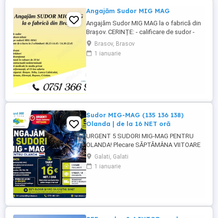
Angajăm Sudor MIG MAG
Angajăm Sudor MIG MAG la o fabrică din
Brașov. CERINȚE: - calificare de sudor -
cunoștințe desen tehnic - experiență pe
Brasov, Brasov
sudură MIG-MAG - disponibilitate pentru
1 ianuarie
lucru în 2 schimburi: 06.15-14.45 14.30-
22.45 BENEFICII: - salariu motivant - prime
de sărbători - catering subvenționat -
bonuri de masă în ...
Sudor MIG-MAG (135 136 138)
Olanda | de la 16 NET oră
URGENT 5 SUDORI MIG-MAG PENTRU
OLANDA! Plecare SĂPTĂMÂNA VIITOARE
Tarif de la 16 NET oră și poate crește în
Galati, Galati
funcție de proba de lucru! Căutăm sudori
1 ianuarie
MIG-MAG cu experiență, pregătiți pentru
plecare rapidă în Olanda. CE CĂUTĂM:
Experiență MIG-MAG Sudură cu sârmă
plină și sârmă tubulară ...