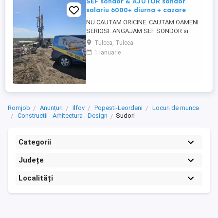
SEF sondor & AJUTOR sondor
salariu 6000+ diurna + cazare
NU CAUTAM ORICINE. CAUTAM OAMENI
SERIOSI. ANGAJAM SEF SONDOR si
AJUTOR SONDOR FORAJE PUTURI APA
Tulcea, Tulcea
Vrei salariu bun, cazare asigurata,
1 ianuarie
program clar si stabilitate pe termen lung?
Atunci citeste pana la capat. SC 4U SERV
SRL firma din Constanta angajeaza
personal pentru foraje puturi apa. Lucram
organizat, ...
Romjob
Anunțuri
Ilfov
Popesti-Leordeni
Locuri de munca
Constructii - Arhitectura - Design
Sudori
Categorii
Județe
Localități