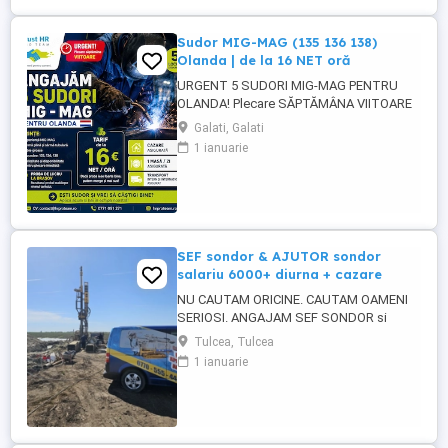
Sudor MIG-MAG (135 136 138)
Olanda | de la 16 NET oră
URGENT 5 SUDORI MIG-MAG PENTRU
OLANDA! Plecare SĂPTĂMÂNA VIITOARE
Tarif de la 16 NET oră și poate crește în
Galati, Galati
funcție de proba de lucru! Căutăm sudori
1 ianuarie
MIG-MAG cu experiență, pregătiți pentru
plecare rapidă în Olanda. CE CĂUTĂM:
Experiență MIG-MAG Sudură cu sârmă
plină și sârmă tubulară ...
SEF sondor & AJUTOR sondor
salariu 6000+ diurna + cazare
NU CAUTAM ORICINE. CAUTAM OAMENI
SERIOSI. ANGAJAM SEF SONDOR si
AJUTOR SONDOR FORAJE PUTURI APA
Tulcea, Tulcea
Vrei salariu bun, cazare asigurata,
1 ianuarie
program clar si stabilitate pe termen lung?
Atunci citeste pana la capat. SC 4U SERV
SRL firma din Constanta angajeaza
personal pentru foraje puturi apa. Lucram
organizat, ...