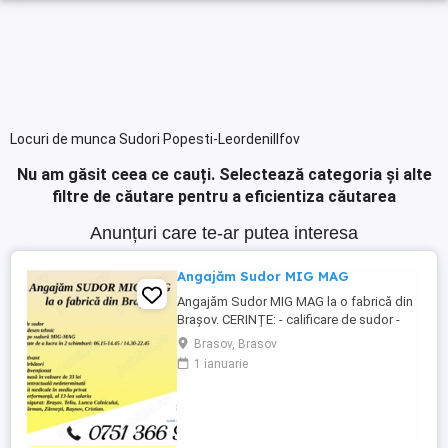
Locuri de munca Sudori Popesti-LeordeniIlfov
Nu am găsit ceea ce cauți.
Selectează categoria și alte
filtre de căutare pentru a eficientiza căutarea
Anunțuri care te-ar putea interesa
Angajăm Sudor MIG MAG
Angajăm Sudor MIG MAG la o fabrică din
Brașov. CERINȚE: - calificare de sudor -
cunoștințe desen tehnic - experiență pe
Brasov, Brasov
sudură MIG-MAG - disponibilitate pentru
1 ianuarie
lucru în 2 schimburi: 06.15-14.45 14.30-
22.45 BENEFICII: - salariu motivant - prime
de sărbători - catering subvenționat -
bonuri de masă în ...