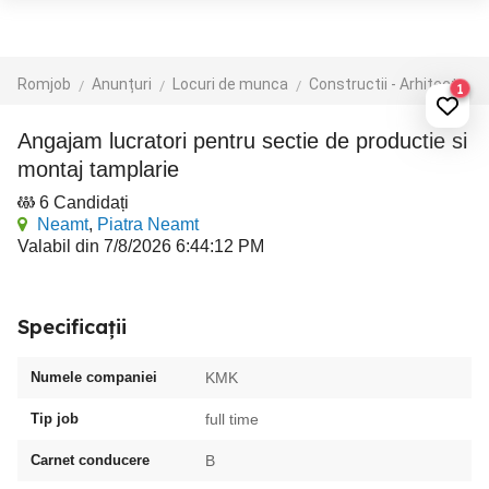
Romjob
Anunțuri
Locuri de munca
Constructii - Arhitectura - Design
1
Angajam lucratori pentru sectie de productie si
montaj tamplarie
6 Candidați
Neamt
,
Piatra Neamt
Valabil din 7/8/2026 6:44:12 PM
Specificații
Numele companiei
KMK
Tip job
full time
Carnet conducere
B