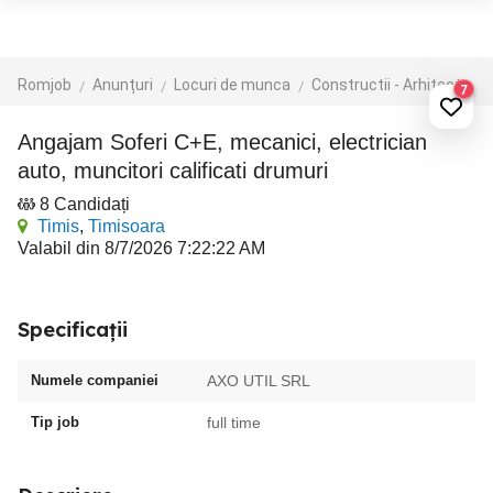
Romjob
Anunțuri
Locuri de munca
Constructii - Arhitectura - Design
7
Angajam Soferi C+E, mecanici, electrician
auto, muncitori calificati drumuri
8 Candidați
Timis
,
Timisoara
Valabil din 8/7/2026 7:22:22 AM
Specificații
Numele companiei
AXO UTIL SRL
Tip job
full time