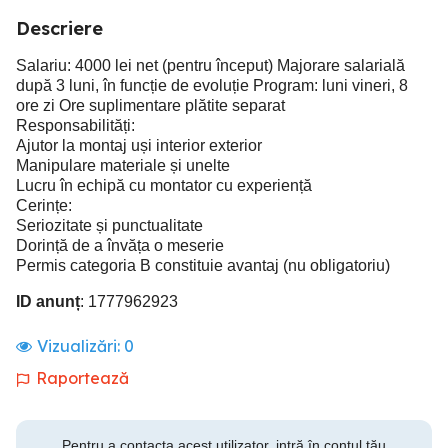
Descriere
Salariu: 4000 lei net (pentru început) Majorare salarială
după 3 luni, în funcție de evoluție Program: luni vineri, 8
ore zi Ore suplimentare plătite separat
Responsabilități:
Ajutor la montaj uși interior exterior
Manipulare materiale și unelte
Lucru în echipă cu montator cu experiență
Cerințe:
Seriozitate și punctualitate
Dorință de a învăța o meserie
Permis categoria B constituie avantaj (nu obligatoriu)
ID anunț
: 1777962923
Vizualizări:
0
Raportează
Pentru a contacta acest utilizator, intră în contul tău