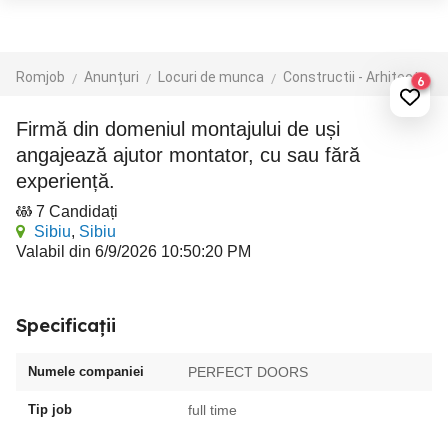
Romjob
Anunțuri
Locuri de munca
Constructii - Arhitectura - Design
6
Firmă din domeniul montajului de uși
angajează ajutor montator, cu sau fără
experiență.
7 Candidați
Sibiu
,
Sibiu
Valabil din 6/9/2026 10:50:20 PM
Specificații
Numele companiei
PERFECT DOORS
Tip job
full time