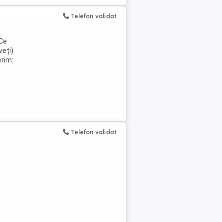
Telefon validat
 Ce
veți)
erim:
Telefon validat
.