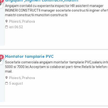
angajam ,ingineri constructii,maistri
19
Angajam contabil cu experienta inspector HR asistent manager
INGINERI CONSTRUCTII manager societate constructii inginer ofer
maistri constructii muncitori constructii
Ploiesti, Prahova
ieri 06:52
Montator tamplarie PVC
38
Societate comerciala angajam montator tamplarie PVC,salariu int
5000 si 7000 lei.Acceptam si colaborari part-time.Relatii la telefon 
mail.
Ploiesti, Prahova
5 august