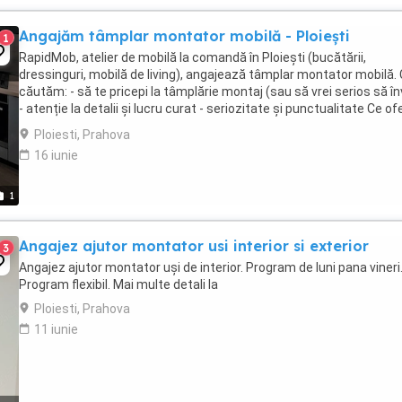
Angajăm tâmplar montator mobilă - Ploiești
1
RapidMob, atelier de mobilă la comandă în Ploiești (bucătării,
dressinguri, mobilă de living), angajează tâmplar montator mobilă.
căutăm: - să te pricepi la tâmplărie montaj (sau să vrei serios să în
- atenție la detalii și lucru curat - seriozitate și punctualitate Ce of
- atelier ...
Ploiesti, Prahova
16 iunie
1
Angajez ajutor montator usi interior si exterior
3
Angajez ajutor montator uși de interior. Program de luni pana vineri
Program flexibil. Mai multe detali la
Ploiesti, Prahova
11 iunie