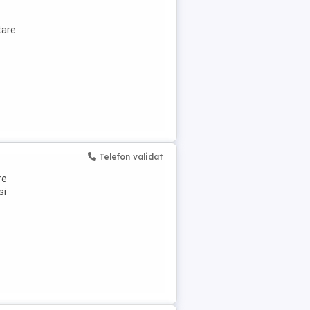
tare
Telefon validat
re
si