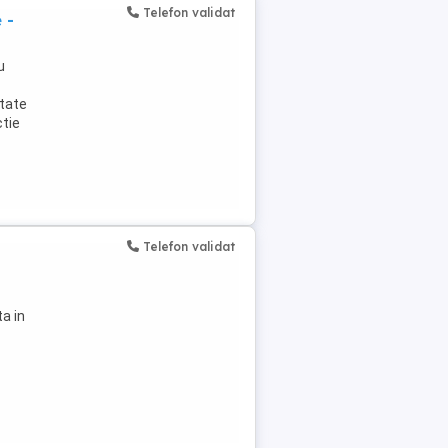
Telefon validat
 -
u
itate
ctie
Telefon validat
a in