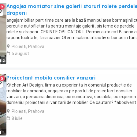
Angajez montator sine galerii storuri rolete perdele
29
draperii
angajăm băiat part time care are la bază manipularea bormașinii c
percuție autofiletanta pentru montaje galerii , sisteme de perdele
rolete și draperii . CERINTE OBLIGATORII : Permis auto cat B, serioz
si punctualitate, fara cazier Oferim salariu atractiv si bonus in fun
de performanta. Discutia ...
Ploiesti, Prahova
5 august
2
Proiectant mobila consilier vanzari
5
Kitchen Art Design, firma cu experienta in domeniul productie de
mobilier la comanda, angajeaza pe postul de proiectant consilier
vanzari, o persoana dinamica, comunicativa, sociabila, cu experient
domeniul proiectarii si vanzarii de mobilier. Ce cautam? *aboslvent
scoala profesionala liceu sau ...
Ploiesti, Prahova
8 iulie
1