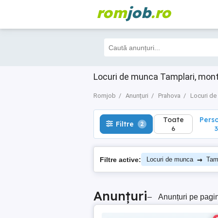
rom
job
.ro
Toate
Perso
Filtre
2
6
3
Locuri de munca Tamplari, mont
Romjob
Anunțuri
Prahova
Locuri d
Toate
Pers
Filtre
2
6
3
→
Filtre active:
Locuri de munca
Tamp
Anunțuri
–
Anunțuri pe pagi