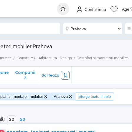
ane
Companii
Sortează
Agenț
Contul meu
3
atori mobilier Prahova
e munca
Constructii - Arhitectura - Design
Tamplari si montatori mobilier
oane
Companii
Sortează
3
lari si montatori mobilier
Prahova
Șterge toate filtrele
nă:
20
50