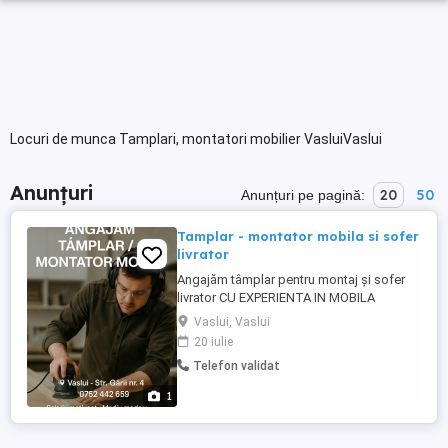
Locuri de munca Tamplari, montatori mobilier VasluiVaslui
Anunțuri
20
50
Anunțuri pe pagină:
Tamplar - montator mobila si sofer
livrator
Angajăm tâmplar pentru montaj și sofer
livrator CU EXPERIENTA IN MOBILA
Program: Luni Vineri, 8:00 17:00 (se
Vaslui, Vaslui
acceptă și part-time) Locație: Vaslui și
20 iulie
împrejurimi Cerințe: Experiență în montaj
Telefon validat
asamblare mobilier Seriozitate și atenție
la detalii Permis auto (avantaj) Oferim:
1
Salariu atractiv, ...