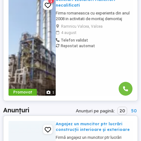
1
necalificati
Firma romaneasca cu experienta din anul
2008 in activitati de montaj demontaj
schele industriale si izolatii industriale in
Ramnicu Valcea, Valcea
rafinarii, combinate petrochimice, otelarii
4 august
ofera locuri de munca in Belgia si Olanda
Telefon validat
pentru: - schelari muncitori
Repostat automat
necalificatipentru activitatea de montaj
demontaj schele industriale; - ...
Promovat
1
Anunțuri
20
50
Anunțuri pe pagină:
Angajez un muncitor ptr lucrări
construcții interioare și exterioare
Firmă angajez un muncitor ptr lucrări