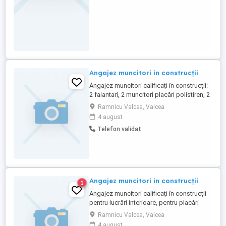
Angajez muncitori in construcții
Angajez muncitori calificați în construcții:
2 faiantari, 2 muncitori placări polistiren, 2
zidari, 1 muncitor necalificat, 2 muncitori
Ramnicu Valcea, Valcea
tencuieli mecanizate.
4 august
Telefon validat
Angajez muncitori in construcții
1
Angajez muncitori calificați în construcții
pentru lucrări interioare, pentru placări
polistiren, 1 faianțar și 1 muncitor
Ramnicu Valcea, Valcea
necalificat.
4 august