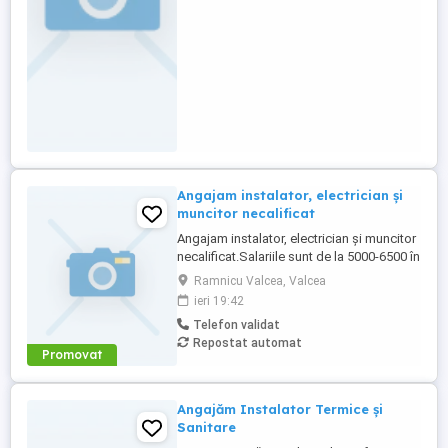
Angajam instalator, electrician și
muncitor necalificat
Angajam instalator, electrician și muncitor
necalificat.Salariile sunt de la 5000-6500 în
funcție de experiența.Posturile necesită
Ramnicu Valcea, Valcea
deplasare. Se asigură cazare foarte buna
ieri 19:42
in pensiuni de calitate.In plus se asigură
Telefon validat
mic dejun și cină. Pentru detalii tel.
Repostat automat
Promovat
Angajăm Instalator Termice și
Sanitare