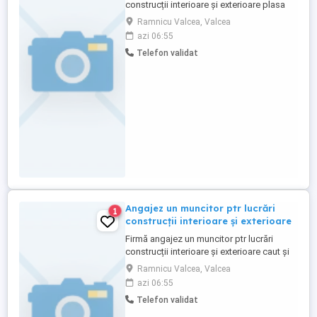
construcții interioare și exterioare plasa
adeziv decorativă pavaje etc ,este loc și
Ramnicu Valcea, Valcea
ptr un muncitor ajutor
azi 06:55
Telefon validat
Angajez un muncitor ptr lucrări
1
construcții interioare și exterioare
Firmă angajez un muncitor ptr lucrări
construcții interioare și exterioare caut și
un muncitor necalificat
Ramnicu Valcea, Valcea
azi 06:55
Telefon validat