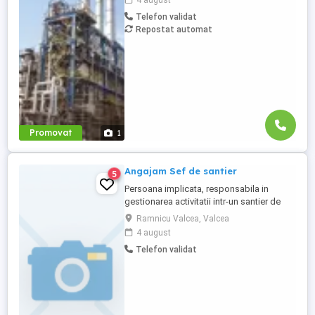
4 august
ofera locuri de munca in Belgia si Olanda
Telefon validat
pentru: - schelari muncitori
Repostat automat
necalificatipentru activitatea de montaj
demontaj schele industriale; - ...
Promovat
1
Angajam Sef de santier
5
Persoana implicata, responsabila in
gestionarea activitatii intr-un santier de
constructii. Disponibilitate de deplasare
Ramnicu Valcea, Valcea
relocare in zona locatiei santierului.
4 august
Activitatea se desfasoara in zonele de
Telefon validat
Sud, Sud-Vest, Sud-Est ale tarii. Abilitati
de comunicare cu persoanele implicate in
proiect, dar si de ...