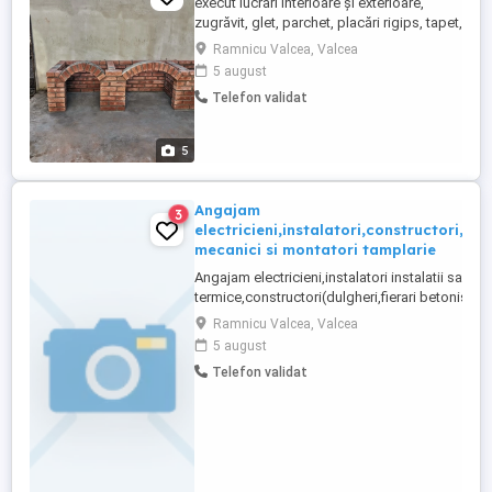
execut lucrări interioare și exterioare,
zugrăvit, glet, parchet, placări rigips, tapet,
placări cu polistiren, gratare din cărămidă,
Ramnicu Valcea, Valcea
etc
5 august
Telefon validat
5
Angajam
3
electricieni,instalatori,constructori,lac
mecanici si montatori tamplarie
Angajam electricieni,instalatori instalatii sanitar
termice,constructori(dulgheri,fierari betonisti si
finisori),lacatusi mecanici si montatori tamplari
Ramnicu Valcea, Valcea
aluminiu si PVC.Salariile sunt atractive,se asigu
5 august
diurna,cazare gratuita.Regim de lucru santier c
Telefon validat
deplasari saptamanale.