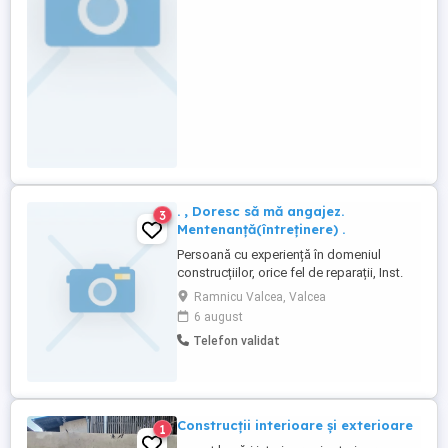
lucrarilor de constructii. Activitatea se
desfasoara la punctele de ...
. , Doresc să mă angajez.
3
Mentenanță(întreținere) .
Persoană cu experiență în domeniul
construcțiilor, orice fel de reparații, Inst.
termice și sanitare (dețin
Ramnicu Valcea, Valcea
calificare.),etc.Dețin carnet de conducere.
6 august
Pentru alte detalii vă rog să sunați...
Telefon validat
Construcții interioare și exterioare
1