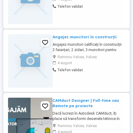
Telefon validat
Angajez muncitori în construcții
Angajez muncitori calificați în construcții:
2 faianțari, 2 zidari, 3 muncitori pentru
placări polistiren. Contract de muncă.
Ramnicu Valcea, Valcea
Locul de muncă se desfășoară în
4 august
Râmnicu Vâlcea.
Telefon validat
CAMduct Designer | Full-time sau
Remote pe proiecte
Dacă lucrezi în Autodesk CAMduct, îți
place să transformi desenele tehnice în
piese reale și vrei să faci parte din
Ramnicu Valcea, Valcea
proiecte industriale complexe, te
4 august