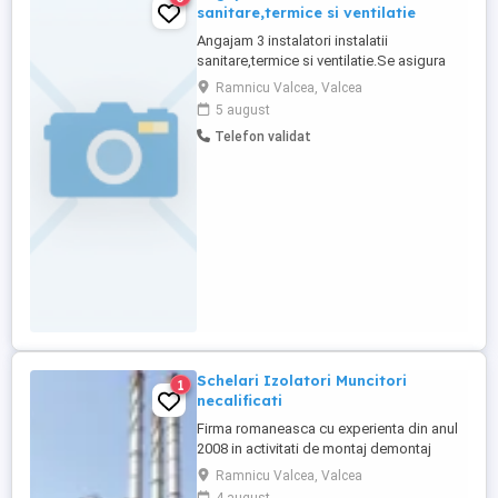
sanitare,termice si ventilatie
Angajam 3 instalatori instalatii
sanitare,termice si ventilatie.Se asigura
cazare si transport.Salariu
Ramnicu Valcea, Valcea
motivant.Experienta este obligatorie.
5 august
Telefon validat
Schelari Izolatori Muncitori
1
necalificati
Firma romaneasca cu experienta din anul
2008 in activitati de montaj demontaj
schele industriale si izolatii industriale in
Ramnicu Valcea, Valcea
rafinarii, combinate petrochimice, otelarii