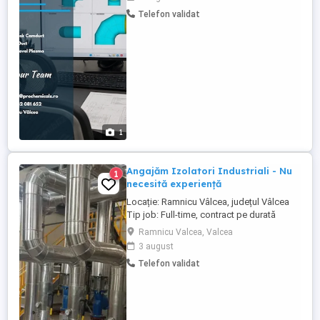
așteptăm în echipa noastră. Locație:
Telefon validat
Râmnicu Vâlcea Program: Full-time la
sediu sau colaborare remote pentru
proiecte specifice (în funcție de
experiență). ...
1
Angajăm Izolatori Industriali - Nu
1
necesită experiență
Locație: Ramnicu Vâlcea, județul Vâlcea
Tip job: Full-time, contract pe durată
nedeterminată Nivel experiență: Nu este
Ramnicu Valcea, Valcea
necesară experiența anterioară Căutăm:
3 august
Tineri serioși, responsabili și motivați să
Telefon validat
învețe o meserie de viitor în domeniul
izolațiilor industriale. Ce oferim: Calificare
la locul ...