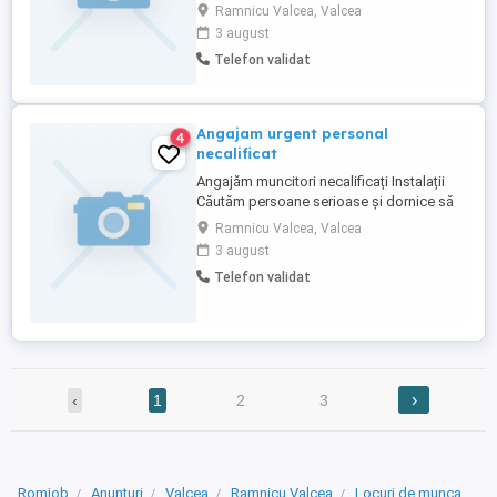
Salariu motivant Contract de muncă
Ramnicu Valcea, Valcea
Seriozitate și continuitate Disponibilitate
3 august
pentru deplasări.
Telefon validat
Angajam urgent personal
4
necalificat
Angajăm muncitori necalificați Instalații
Căutăm persoane serioase și dornice să
învețe pentru activități în domeniul
Ramnicu Valcea, Valcea
instalațiilor electrice și sanitare. Oferim
3 august
salariu motivant, contract de muncă și
Telefon validat
posibilitatea de calificare la locul de
muncă.
›
‹
1
2
3
Romjob
Anunțuri
Valcea
Ramnicu Valcea
Locuri de munca