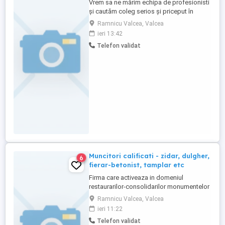
Vrem sa ne mărim echipa de profesionisti
și cautăm coleg serios și priceput în
domeniul instalațiilor termice și sanitare.
Ramnicu Valcea, Valcea
Salariu: 3.500 4.000 lei Scule și
ieri 13:42
echipamente de lucru asigurate Mediu de
Telefon validat
lucru plăcut și sprijin pentru integrare
Instruire și posibilitatea de a învăța lucruri
noi Ce vei ...
Muncitori calificati - zidar, dulgher,
6
fierar-betonist, tamplar etc
Firma care activeaza in domeniul
restaurarilor-consolidarilor monumentelor
istorice cauta spre angajare muncitori
Ramnicu Valcea, Valcea
calificati (zidari, fierar-betonisti, dulgheri,
ieri 11:22
tamplari etc.). Persoane implicate,
Telefon validat
responsabile, calificate in executia