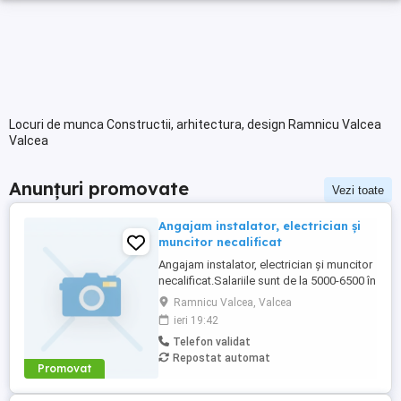
Locuri de munca Constructii, arhitectura, design Ramnicu Valcea
Valcea
Anunțuri promovate
Vezi toate
Angajam instalator, electrician și
muncitor necalificat
Angajam instalator, electrician și muncitor
necalificat.Salariile sunt de la 5000-6500 în
funcție de experiența.Posturile necesită
Ramnicu Valcea, Valcea
deplasare. Se asigură cazare foarte buna
ieri 19:42
in pensiuni de calitate.In plus se asigură
Telefon validat
mic dejun și cină. Pentru detalii tel.
Repostat automat
Promovat