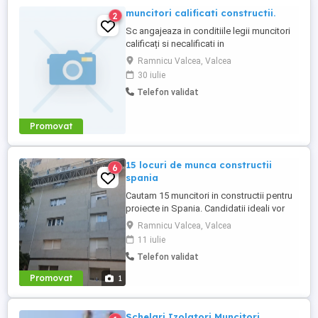
muncitori calificati constructii.
2
Sc angajeaza in conditiile legii muncitori
calificați si necalificati in
constructii.Cautam in special -dulgheri -
Ramnicu Valcea, Valcea
finisori -tencuitori tencuieli mecanizate -
30 iulie
muncitori necalificati. Se cauta oameni
Telefon validat
serioși muncitori si non alcool. -instalator -
sudor Relații doar la telefon . .Nu
raspundem la mesaje ...
Promovat
15 locuri de munca constructii
6
spania
Cautam 15 muncitori in constructii pentru
proiecte in Spania. Candidatii ideali vor
avea experienta relevanta in domeniul
Ramnicu Valcea, Valcea
constructiilor, demonstrand abilitati
11 iulie
practice si cunostinte tehnice.
Telefon validat
Responsabilitatile includ executarea
lucrarilor de constructii conform planurilor
Promovat
1
si specificatiilor, respectarea ...
Schelari Izolatori Muncitori