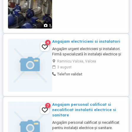
3
Angajam electricieni si instalatori
4
Angajăm urgent electricieni și instalatori.
Firmă specializată în instalații electrice și
sanitare civile și industriale caută personal
Ramnicu Valcea, Valcea
calificat și serios. Disponibilitate pentru
3 august
deplasări. Oferim: salariu motivant;
Telefon validat
condiții bune de lucru; contract de muncă
pe perioadă nedeterminată.
Angajam personal calificat si
7
necalificat instalatii electrice si
sanitare
Angajăm personal calificat și necalificat
pentru instalații electrice și sanitare.