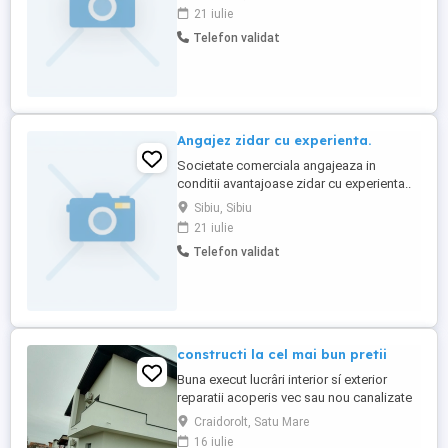
21 iulie
Telefon validat
Angajez zidar cu experienta.
Societate comerciala angajeaza in
conditii avantajoase zidar cu experienta..
Sibiu, Sibiu
21 iulie
Telefon validat
constructi la cel mai bun pretii
Buna execut lucrâri interior sí exterior
reparatii acoperis vec sau nou canalizate
electrice tencuialâ rigips gresie parchet
Craidorolt, Satu Mare
turnat beton pavaj decorativ zidârie izolatii
16 iulie