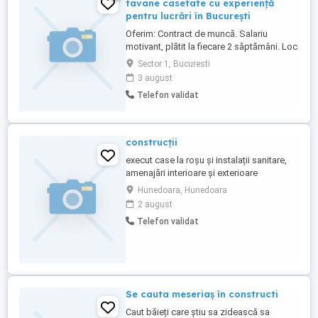
tavane casetate cu experiență
pentru lucrări în București
Oferim: Contract de muncă. Salariu
motivant, plătit la fiecare 2 săptămâni. Loc
de muncă stabil, pe tot parcursul anului,
Sector 1, Bucuresti
fără întreruperi. Concediu de odihnă
3 august
conform contractului. Plata la timp și
Telefon validat
seriozitate. Cerințe: Experiență în montaj
rigips și sau tavane casetate. Seriozitate
și dorință de muncă. Capacitatea ...
construcții
execut case la roșu și instalații sanitare,
amenajări interioare și exterioare
Hunedoara, Hunedoara
2 august
Telefon validat
Se cauta meseriaș în constructi
Caut băieți care știu sa zidească sa