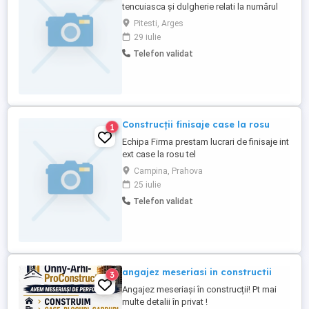
tencuiasca și dulgherie relati la numărul
Pitesti, Arges
29 iulie
Telefon validat
Construcții finisaje case la rosu
1
Echipa Firma prestam lucrari de finisaje int
ext case la rosu tel
Campina, Prahova
25 iulie
Telefon validat
angajez meseriasi in constructii
3
Angajez meseriași în construcții! Pt mai
multe detalii în privat !