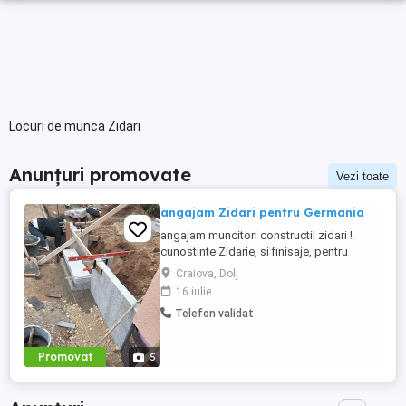
Locuri de munca Zidari
Anunțuri promovate
Vezi toate
angajam Zidari pentru Germania
angajam muncitori constructii zidari !
cunostinte Zidarie, si finisaje, pentru
lucrari in Germania, Activitatea se
Craiova, Dolj
desfasoara in Germania, zona Nürnberg.
16 iulie
Cazare si transport la santier asigurata +
Telefon validat
carte de munca. Salariul motivat 2000 --
2800 euro luna Nett 13 - 19 euro Brutto pe
ora se cere : Experienta ...
Promovat
5