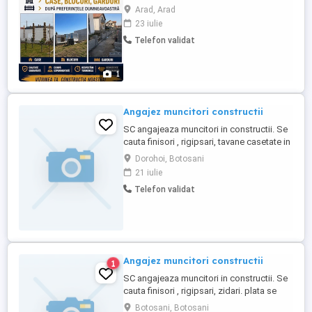
Arad, Arad
23 iulie
Telefon validat
1
Angajez muncitori constructii
SC angajeaza muncitori in constructii. Se
cauta finisori , rigipsari, tavane casetate in
special pentru amenajari interioare!
Dorohoi, Botosani
21 iulie
Telefon validat
Angajez muncitori constructii
1
SC angajeaza muncitori in constructii. Se
cauta finisori , rigipsari, zidari. plata se
face saptamanal
Botosani, Botosani