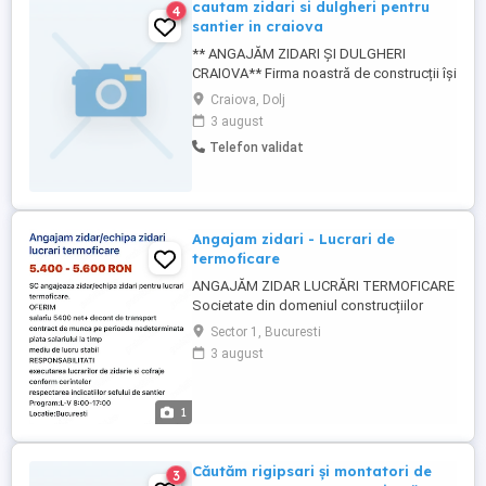
cautam zidari si dulgheri pentru
4
santier in craiova
** ANGAJĂM ZIDARI ȘI DULGHERI
CRAIOVA** Firma noastră de construcții își
mărește echipa și angajează: Zidari
Craiova, Dolj
Dulgheri **Locație:** Craiova **Program
3 august
de lucru:** Luni Vineri, între **07:30 și
Telefon validat
17:00** **Oferim:** * Salariu motivant, în
funcție de experiență și implicare; * Plata
la ...
Angajam zidari - Lucrari de
termoficare
ANGAJĂM ZIDAR LUCRĂRI TERMOFICARE
Societate din domeniul construcțiilor
angajează zidar pentru lucrări de
Sector 1, Bucuresti
termoficare. Oferim: * Salariu: 5400 lei net
3 august
+ decont transport * Contract de muncă
pe perioadă nedeterminată * Plata
salariului la timp * Mediu de lucru stabil
1
Cerințe: * Experiență în zidărie ...
Căutăm rigipsari și montatori de
3