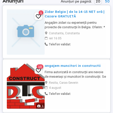
Anunțuri
20
50
Anunțuri pe pagină:
Zidar Belgia | de la 14-15 NET oră |
1
Cazare GRATUITĂ
Angajăm zidari cu experiență pentru
proiecte de construcții în Belgia. Oferim: *
salariu de la 14-15 net oră (în funcție de
Constanta, Constanta
experiență și competențe); * aproximativ
ieri 16:05
50 55 ore de lucru pe săptămână; *
Telefon validat
Angajare în cadrul companiei InTemporis
și muncă legală în Belgia. * cazare
gratuită; * transport ...
angajem muncitori in constructii
10
Firma autorizată in construcții are nevoie
de meseriași și muncitori în construcții. Se
oferă salarii atractive și la timp pentru mai
Resita, Caras-Severin
multe detalii sunați la numărul . ps Nu
4 august
răspund la mesaje!
Telefon validat
1