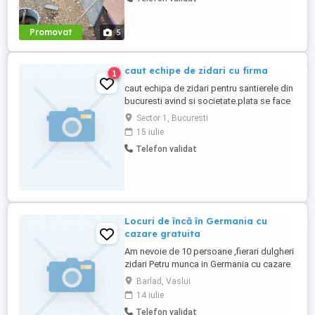
carte de munca. Salariul motivat 2000 --
2800 euro luna Nett 13 - 19 euro Brutto pe
ora se cere : Experienta ...
Promovat
5
caut echipe de zidari cu firma
1
caut echipa de zidari pentru santierele din
bucuresti avind si societate.plata se face
la mc,rel.tel
Sector 1, Bucuresti
15 iulie
Telefon validat
Locuri de încă în Germania cu
cazare gratuita
Am nevoie de 10 persoane ,fierari dulgheri
zidari Petru munca in Germania cu cazare
gratuita
Barlad, Vaslui
14 iulie
Telefon validat