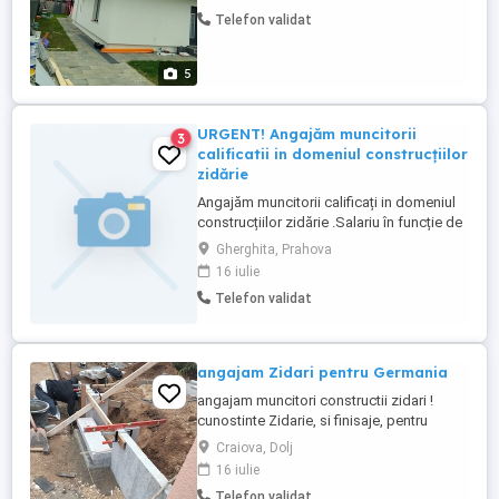
termice la cel mai bun preti 076384256
Telefon validat
5
URGENT! Angajăm muncitorii
3
calificatii in domeniul construcțiilor
zidărie
Angajăm muncitorii calificați in domeniul
construcțiilor zidărie .Salariu în funcție de
experiența , bani la săptămână . Program
Gherghita, Prahova
de luni -vineri .Pentru mai multe detalii
16 iulie
sunați la numarul de telefon
Telefon validat
angajam Zidari pentru Germania
angajam muncitori constructii zidari !
cunostinte Zidarie, si finisaje, pentru
lucrari in Germania, Activitatea se
Craiova, Dolj
desfasoara in Germania, zona Nürnberg.
16 iulie
Cazare si transport la santier asigurata +
Telefon validat