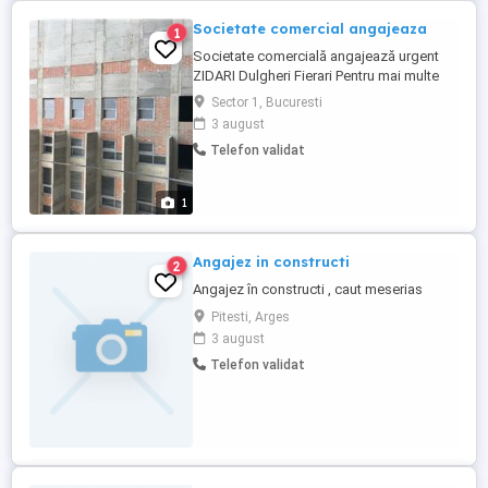
Societate comercial angajeaza
1
Societate comercială angajează urgent
ZIDARI Dulgheri Fierari Pentru mai multe
detalii ma puteti contacta la urmatorul nr
Sector 1, Bucuresti
de telefon Multumesc
3 august
Telefon validat
1
Angajez in constructi
2
Angajez în constructi , caut meserias
Pitesti, Arges
3 august
Telefon validat