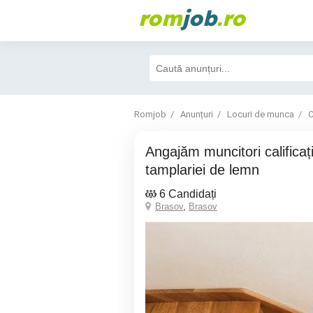
rom
job
.ro
Romjob
Anunțuri
Locuri de munca
C
Angajăm muncitori calificați in domeniul
tamplariei de lemn
6 Candidați
Brasov
,
Brasov