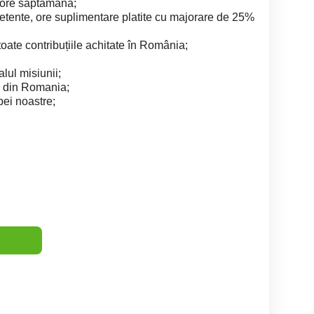
 ore saptamana;
petente, ore suplimentare platite cu majorare de 25%
ate contribuțiile achitate în România;
alul misiunii;
ei din Romania;
ei noastre;