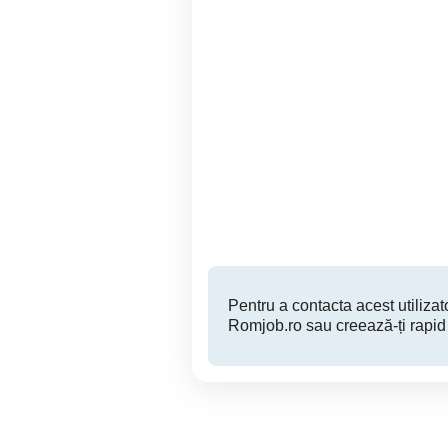
Firma construcții
angajam Zidari pentru
angajează pentru
Germania
Sector 6
Pentru a contacta acest utilizato
Romjob.ro sau creează-ți rapid