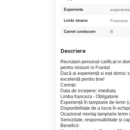
Experienta
experienta
Limbi straine
Franceza
Carnet conducere
B
Descriere
Recrutam personal calificat in dom
pentru misiuni in Franta!
Dacă ai experiență si ești dornic s
excelentă pentru tine!
Cerințe:
Data de incepere: imediata
Limba franceza - Obligatorie
Experiență în tamplarie de lemn (us
Disponibilitate de a lucra în echip
Ocazional montaj tamplarie lemn (
Seriozitate, responsabilitate și ca
Beneficii: