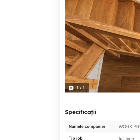
1
/ 1
Specificații
Numele companiei
WORK PR
Tip job
full time