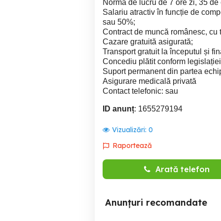
Norma de lucru de 7 ore zi, 35 de
Salariu atractiv în funcție de com
sau 50%;
Contract de muncă românesc, cu to
Cazare gratuită asigurată;
Transport gratuit la începutul și fin
Concediu plătit conform legislați
Suport permanent din partea echip
Asigurare medicală privată
Contact telefonic: sau
ID anunț
: 1655279194
Vizualizări:
0
Raportează
Arată telefon
Anunțuri recomandate