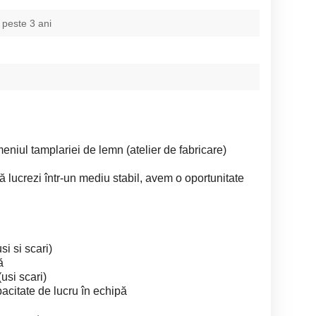
 peste 3 ani
eniul tamplariei de lemn (atelier de fabricare)
ă lucrezi într-un mediu stabil, avem o oportunitate
i si scari)
ă
usi scari)
pacitate de lucru în echipă