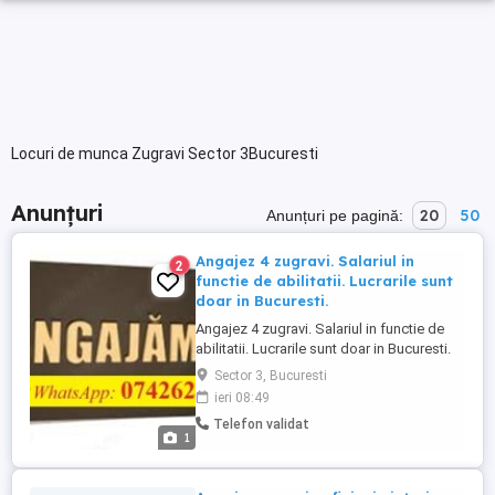
Locuri de munca Zugravi Sector 3Bucuresti
Anunțuri
20
50
Anunțuri pe pagină:
Angajez 4 zugravi. Salariul in
2
functie de abilitatii. Lucrarile sunt
doar in Bucuresti.
Angajez 4 zugravi. Salariul in functie de
abilitatii. Lucrarile sunt doar in Bucuresti.
Detalii doar la telefon WhatsApp:
Sector 3, Bucuresti
ieri 08:49
Telefon validat
1