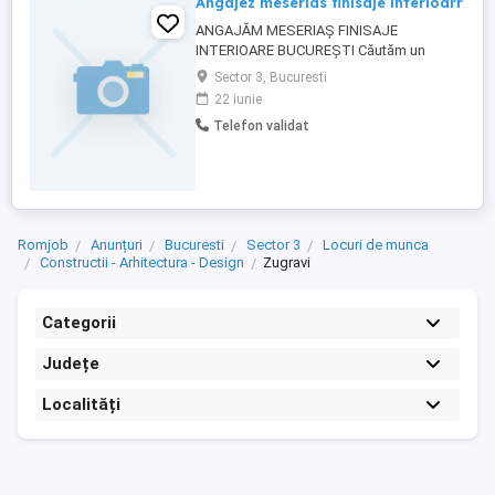
Angajez meserias finisaje interioarr
ANGAJĂM MESERIAȘ FINISAJE
INTERIOARE BUCUREȘTI Căutăm un
meseriaș cu experiență în finisaje
Sector 3, Bucuresti
interioare, care să poată lucra
22 iunie
independent și să cunoască: Glet și
Telefon validat
șlefuire Glet mecanizat manual Zugrăveli
și lavabilă Rigips și reparații Finisaje
interioare generale Oferim: Salariu între ...
Romjob
Anunțuri
Bucuresti
Sector 3
Locuri de munca
Constructii - Arhitectura - Design
Zugravi
Categorii
Județe
Localități