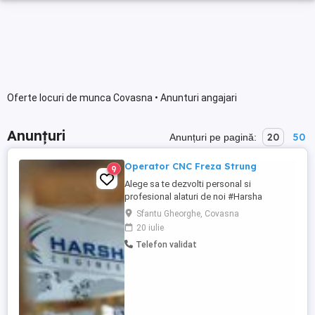
Oferte locuri de munca Covasna • Anunturi angajari
Anunțuri
20
50
Anunțuri pe pagină:
Operator CNC Freza Strung
9
Alege sa te dezvolti personal si
profesional alaturi de noi #Harsha
Engineers Europe. Cautam colegi pentru
Sfantu Gheorghe, Covasna
functia de Operator CNC, pentru locatia
20 iulie
noastra din Parcul Industrial ICCO,
Telefon validat
Ghimbav-Brasov. Candidatul Ideal -
Cunostinte minime de desen tehnic -
Studii medii - Cunostinte despre
instrumentele ...