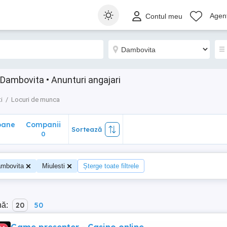
ane
Companii
Sortează
Agenț
Contul meu
0
 Dambovita • Anunturi angajari
i
Locuri de munca
oane
Companii
Sortează
0
mbovita
Miulesti
Șterge toate filtrele
nă:
20
50