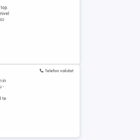
top.
nivel
ici
Telefon validat
m in
u -
l te