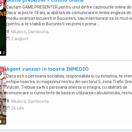
Game presenter - Casino online
24
Cautam GAME PRESENTER pentru unul dintre cazinourile online de 
Daca: ai peste 18 ani, ai abilitati de comunicare in limba engleza de 
mediu-avansat locuiesti in Bucuresti, sau intentionezi sa te muti a
(pentru a te stabili in Bucuresti vei primi o prima ...
Miulesti, Dambovita
2 august
2
Agent vanzari in locatie INMEDIO
41
Daca esti o persoana sociabila, responsabila si cu initiativa, te vre
echipa noastra, in magazinul nostru din sectorul 5, zona Trafic Gre
Vulcan. Trebuie sa fii o persoana onesta si integra, cu abilitati de
comunicare si cunostinte de baza in utilizarea calculatorului, restu
invatam noi! Programul ...
Miulesti, Dambovita
26 iulie
1