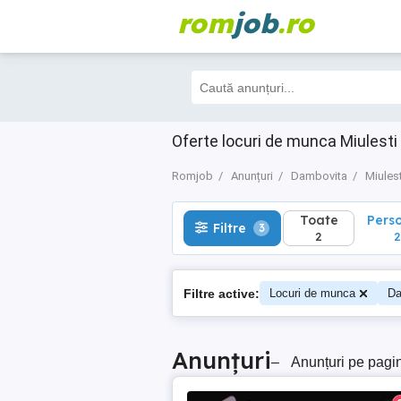
rom
job
.ro
Toate
Perso
Filtre
3
2
2
Oferte locuri de munca Miulesti
Romjob
Anunțuri
Dambovita
Miulest
Toate
Pers
Filtre
3
2
2
Filtre active:
Locuri de munca
Da
Anunțuri
–
Anunțuri pe pagi