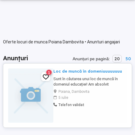
Oferte locuri de munca Poiana Dambovita • Anunturi angajari
Anunțuri
20
50
Anunțuri pe pagină:
Loc de muncă în domeniuuuuuuuu
1
Sunt în căutarea unui loc de muncă în
domeniul educației! Am absolvit
Facultatea de Teologie Ortodoxă și
Poiana, Dambovita
Științele Educației, specializarea
5 iulie
Pedagogia Învățământului Primar și
Telefon validat
Preșcolar, iar anterior am finalizat un liceu
teoretic cu profil Mate-Info, intensiv
franceză. Pe parcursul studiilor, am
dobândit ...