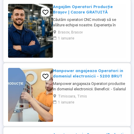
Angajăm Operatori Producție
Brașov | Cazare GRATUITĂ
Căutăm operatori CNC motivați să se
alăture echipei noastre. Experiența în
domeniu reprezintă un avantaj. Oferim:
Brasov, Brasov
Cazare GRATUITĂ în apartamente complet
1 ianuarie
utilate; Pachet salarial atractiv; Transport
local asigurat; Ore suplimentare plătite cu
200%; Spor de noapte de 25%; Prime de
sărbători ...
Manpower angajeaza Operatori in
domeniul electronicii - 5200 BRUT
Manpower angajeaza Operatori productie
in domeniul electronicii. Beneficii: - Salariul
- 5200 (in functie de experienta in
Timisoara, Timis
domeniul electronicii); - Tichete de masa
1 ianuarie
de 35 de lei zi lucratoare; - Mediu de lucru
modern si stabil; - Oportunitati de
dezvoltare profesionala; Transportul este
asigurat ...