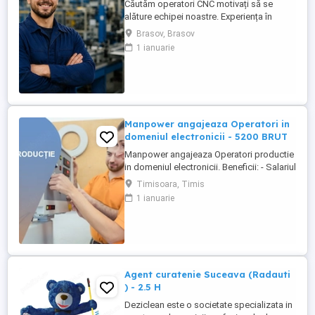
Căutăm operatori CNC motivați să se
alăture echipei noastre. Experiența în
domeniu reprezintă un avantaj. Oferim:
Brasov, Brasov
Cazare GRATUITĂ în apartamente complet
1 ianuarie
utilate; Pachet salarial atractiv; Transport
local asigurat; Ore suplimentare plătite cu
200%; Spor de noapte de 25%; Prime de
sărbători ...
Manpower angajeaza Operatori in
domeniul electronicii - 5200 BRUT
Manpower angajeaza Operatori productie
in domeniul electronicii. Beneficii: - Salariul
- 5200 (in functie de experienta in
Timisoara, Timis
domeniul electronicii); - Tichete de masa
1 ianuarie
de 35 de lei zi lucratoare; - Mediu de lucru
modern si stabil; - Oportunitati de
dezvoltare profesionala; Transportul este
asigurat ...
Agent curatenie Suceava (Radauti
) - 2.5 H
Deziclean este o societate specializata in