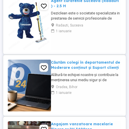
Agent curatenie Suceava (Radauti
) - 2.5 H
Deziclean este o societate specializata in
prestarea de servicii profesionale de
curatenie. Compania noastra asigura
Radauti, Suceava
servicii de curatenie in aproape toate
1 ianuarie
orasele mari din România. Angajam agenti
de curatenie pentru institutii bancare
(persoane pensionare sau care mai
lucreaza in alta parte). Program ...
Căutăm colegi în departamentul de
Moderare conținut și Suport clienți
Alătură-te echipei noastre și contribuie la
menținerea unui mediu sigur și de
încredere pe platformele noastre de
Oradea, Bihor
anunțuri din România, Germania și
1 ianuarie
Ungaria. În funcție de experiența și
abilitățile tale, vei avea un rol în moderarea
conținutului postat de utilizatori și sau în
oferirea de suport clienților ...
Angajam vanzatoare macelarie