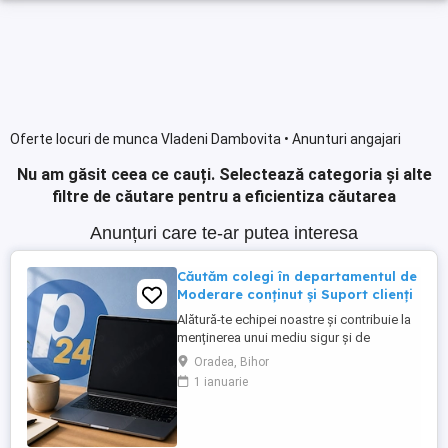
Oferte locuri de munca Vladeni Dambovita • Anunturi angajari
Nu am găsit ceea ce cauți.
Selectează categoria și alte
filtre de căutare pentru a eficientiza căutarea
Anunțuri care te-ar putea interesa
Căutăm colegi în departamentul de
Moderare conținut și Suport clienți
Alătură-te echipei noastre și contribuie la
menținerea unui mediu sigur și de
încredere pe platformele noastre de
Oradea, Bihor
anunțuri din România, Germania și
1 ianuarie
Ungaria. În funcție de experiența și
abilitățile tale, vei avea un rol în moderarea
conținutului postat de utilizatori și sau în
oferirea de suport clienților ...