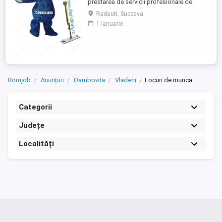
prestarea de servicii profesionale de
curatenie. Compania noastra asigura
Radauti, Suceava
servicii de curatenie in aproape toate
1 ianuarie
orasele mari din România. Angajam agenti
de curatenie pentru institutii bancare
(persoane pensionare sau care mai
lucreaza in alta parte). Program ...
Romjob
Anunțuri
Dambovita
Vladeni
Locuri de munca
Categorii
Județe
Localități