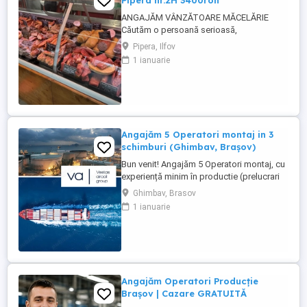
Pipera nr.2H 3400ron
ANGAJĂM VÂNZĂTOARE MĂCELĂRIE
Căutăm o persoană serioasă,
responsabilă și amabilă pentru postul de
Pipera, Ilfov
vânzătoare într-o măcelărie modernă.
1 ianuarie
Cerințe: Experiență în domeniul vânzărilor
sau în lucrul cu clienții (experiența în
măcelărie constituie un avantaj) Abilități
bune de comunicare și relaționare
Rapiditate, ...
Angajăm 5 Operatori montaj in 3
schimburi (Ghimbav, Brașov)
Bun venit! Angajăm 5 Operatori montaj, cu
experiență minim în productie (prelucrari
prin aschiere). Căutăm persoane serioase,
Ghimbav, Brasov
dornice să învețe și să muncească, se va
1 ianuarie
oferi instruire la locul de muncă. Program:
3 schimburi - schimbul 1: 06.45-14.30 -
schimbul 2: 14.30-22.30 - schimbul 3:
22.30-6:30 ...
Angajăm Operatori Producție
Brașov | Cazare GRATUITĂ