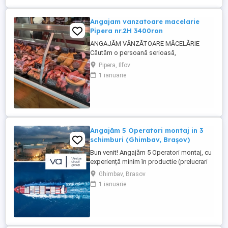
Angajam vanzatoare macelarie
Pipera nr.2H 3400ron
ANGAJĂM VÂNZĂTOARE MĂCELĂRIE
Căutăm o persoană serioasă,
responsabilă și amabilă pentru postul de
Pipera, Ilfov
vânzătoare într-o măcelărie modernă.
1 ianuarie
Cerințe: Experiență în domeniul vânzărilor
sau în lucrul cu clienții (experiența în
măcelărie constituie un avantaj) Abilități
bune de comunicare și relaționare
Rapiditate, ...
Angajăm 5 Operatori montaj in 3
schimburi (Ghimbav, Brașov)
Bun venit! Angajăm 5 Operatori montaj, cu
experiență minim în productie (prelucrari
prin aschiere). Căutăm persoane serioase,
Ghimbav, Brasov
dornice să învețe și să muncească, se va
1 ianuarie
oferi instruire la locul de muncă. Program:
3 schimburi - schimbul 1: 06.45-14.30 -
schimbul 2: 14.30-22.30 - schimbul 3:
22.30-6:30 ...