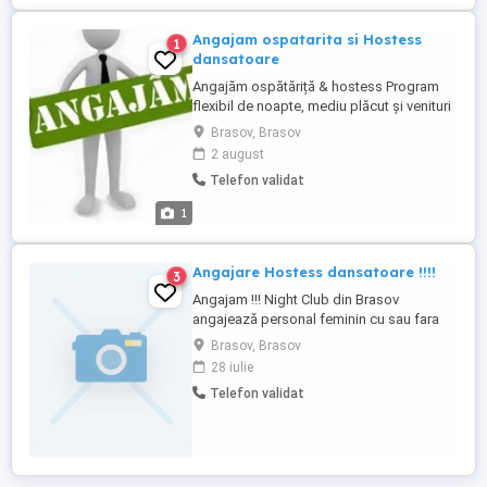
profesionist Seriozitate ...
Angajam ospatarita si Hostess
1
dansatoare
Angajăm ospătăriță & hostess Program
flexibil de noapte, mediu plăcut și venituri
atractive. Sună pentru detalii!
Brasov, Brasov
2 august
Telefon validat
1
Angajare Hostess dansatoare !!!!
3
Angajam !!! Night Club din Brasov
angajează personal feminin cu sau fara
experienta pentru postul de : Dansatoare
Brasov, Brasov
și hostess Cerinte : Abilitati de comunicare
28 iulie
aspect fizic placut cunoasterea unei limbi
Telefon validat
straine este un avantaj, dar nu este
obligatoriu ...