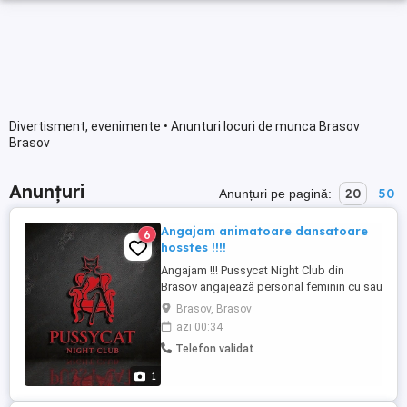
Divertisment, evenimente • Anunturi locuri de munca Brasov
Brasov
Anunțuri
20
50
Anunțuri pe pagină:
Angajam animatoare dansatoare
6
hosstes !!!!
Angajam !!! Pussycat Night Club din
Brasov angajează personal feminin cu sau
fara experienta pentru postul de :
Brasov, Brasov
Dansatoare și hostess !
azi 00:34
Telefon validat
1