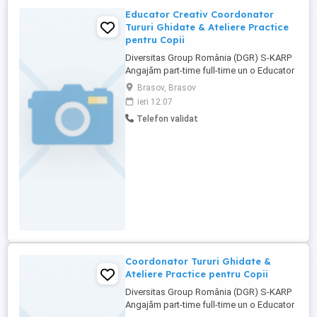
Educator Creativ Coordonator
Tururi Ghidate & Ateliere Practice
pentru Copii
Diversitas Group România (DGR) S-KARP
Angajăm part-time full-time un o Educator
Creativ Coordonator Tururi Ghidate &
Brasov, Brasov
Ateliere Practice pentru Copii La S-KARP,
ieri 12:07
alături de mascota noastră Skarpy,
Telefon validat
transformăm fabrica într-o adevărată
aventură magică pentru copii! Căutăm o
persoană creativă ...
Coordonator Tururi Ghidate &
Ateliere Practice pentru Copii
Diversitas Group România (DGR) S-KARP
Angajăm part-time full-time un o Educator