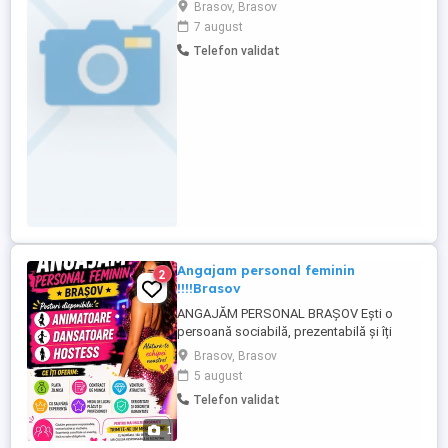
Creativ Coordonator Tururi Ghidate &
Brasov, Brasov
Ateliere Practice pentru Copii La S-KARP,
7 august
alături de mascota noastră Skarpy,
Telefon validat
transformăm fabrica într-o adevărată
aventură magică pentru copii! Căutăm o
persoană creativă ...
Angajam personal feminin
2
!!!!Brasov
ANGAJĂM PERSONAL BRAȘOV Ești o
persoană sociabilă, prezentabilă și îți
dorești un loc de muncă bine plătit?
Brasov, Brasov
Alătură-te echipei noastre! Posturi
5 august
disponibile: Animatoare Dansatoare
Telefon validat
Hostess Acceptăm candidate cu sau fără
experiență Contract de muncă plata se
1
face zilnic Mediu de lucru plăcut și