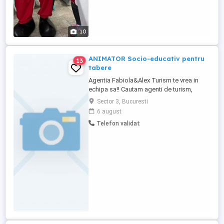
10
ANIMATOR Socio-educativ pentru
13
tabere
Agentia Fabiola&Alex Turism te vrea in
echipa sa!! Cautam agenti de turism,
animatori socio-educativi. Animatori
Sector 3, Bucuresti
socio-educativi: -Varsta minima: 16 ani -
6 august
Firi energice, sportive -Obligatoriu: sa ii
Telefon validat
placa copiii -Experienta nu e obligatorie -
Disponibili pentru deplasari in tara atat in
timpul saptamanii, ...