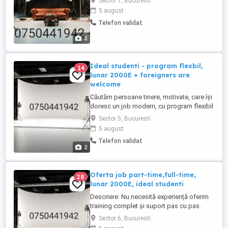
Sector 1, Bucuresti
Iti propunem o colaborare part-time sau
5 august
full-time intr-un mediu modern si elegant.
Telefon validat
Experienta nu este necesara, iti oferim tot
training-ul necesar. Numar de telefon in ...
2
Ideal studenti - program flexbil,
14
lunar 2000E + foreigners are
welcome
Căutăm persoane tinere, motivate, care își
doresc un job modern, cu program flexibil
și câștiguri consistente. Venituri 2000$+
Sector 5, Bucuresti
net lunar, bonusuri atractive și mediu
5 august
prietenos. Ce oferim: Program flexibil îți
Telefon validat
organizezi timpul cum dorești (part-time
2
sau full-time). Venituri reale: 2000$+ net ...
Oferta job part-time,full-time,
28
lunar 2000E, ideal studenti
Descriere: Nu necesită experiență oferim
training complet și suport pas cu pas.
Program flexibil alegi tu cât și când
Sector 6, Bucuresti
lucrezi. Câștiguri sigure 2000$+ lunar, cu