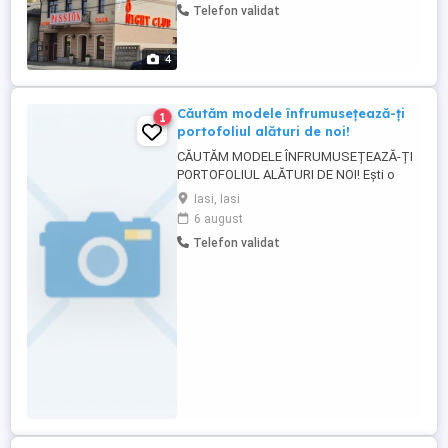
Telefon validat
000 Ron Pentru mai multe detalii sunați la
nr de telefon
4
Căutăm modele înfrumusețează-ți
1
portofoliul alături de noi!
CĂUTĂM MODELE ÎNFRUMUSEȚEAZĂ-ȚI
PORTOFOLIUL ALĂTURI DE NOI! Ești o
persoană fotogenică, pasionată de
Iasi, Iasi
modelling sau pur și simplu vrei să
6 august
strălucești în fața camerei? Un studio
Telefon validat
foto-video profesional din Iași își extinde
echipa de colaboratori și caută chipuri
noi! Ce căutăm? Modele pentru ședințe ...