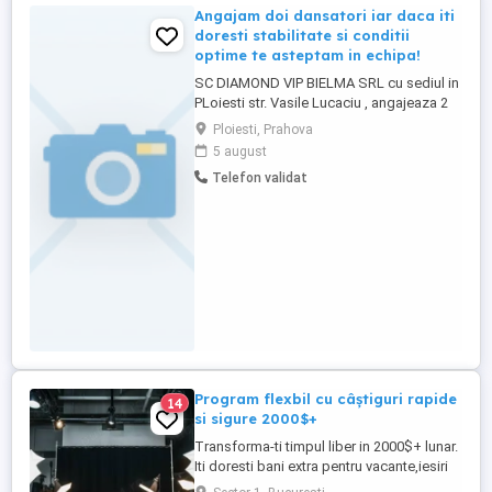
Angajam doi dansatori iar daca iti
doresti stabilitate si conditii
optime te asteptam in echipa!
SC DIAMOND VIP BIELMA SRL cu sediul in
PLoiesti str. Vasile Lucaciu , angajeaza 2
dansatori cod COR 265307. Relatii la tel
Ploiesti, Prahova
5 august
Telefon validat
Program flexbil cu câștiguri rapide
14
si sigure 2000$+
Transforma-ti timpul liber in 2000$+ lunar.
Iti doresti bani extra pentru vacante,iesiri
sau shopping fara sa renunti la facultate?