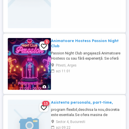
Animatoare Hostess Passion Night
3
Club
Passion Night Club angajează Animatoare
Hostess cu sau fără experiență. Se oferă
salariu +comision 50 % , carte de munca,
Pitesti, Arges
protocol gratuit
azi 11:01
1
Asistenta personala, part-time,
13
program flexibil,deschisa la nou,discretia
este esentiala.Se ofera masina de
serviciu, locuinta de
Sector 4, Bucuresti
serviciu,training.Mesaj cu descriere
azi 09:22