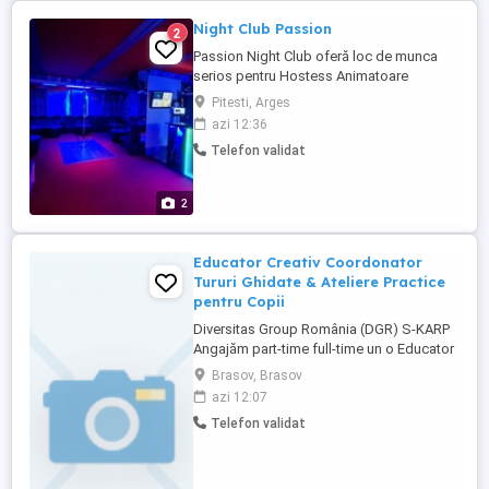
Night Club Passion
2
Passion Night Club oferă loc de munca
serios pentru Hostess Animatoare
Dansatoare cu sau fără experiență. Nu
Pitesti, Arges
punem accent pe aspecul fizic !! Dacă ai
azi 12:36
peste 18 ani, ești o fire deschisă, sociabilă
Telefon validat
și fără inhibiții te invităm să faci parte din
echipa noastră bazată pe respect,
încredere și susținere ...
2
Educator Creativ Coordonator
Tururi Ghidate & Ateliere Practice
pentru Copii
Diversitas Group România (DGR) S-KARP
Angajăm part-time full-time un o Educator
Creativ Coordonator Tururi Ghidate &
Brasov, Brasov
Ateliere Practice pentru Copii La S-KARP,
azi 12:07
alături de mascota noastră Skarpy,
Telefon validat
transformăm fabrica într-o adevărată
aventură magică pentru copii! Căutăm o
persoană creativă ...