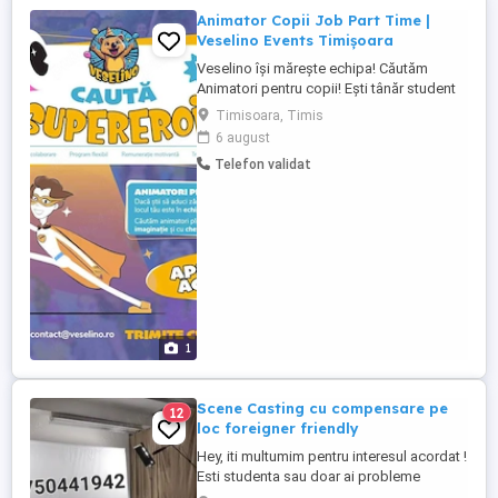
Animator Copii Job Part Time |
Veselino Events Timișoara
Veselino își mărește echipa! Căutăm
Animatori pentru copii! Ești tânăr student
și cauți un job flexibil și super distractiv?
Timisoara, Timis
Ai multă energie și îți place să fii în centrul
6 august
atenției? Adori zâmbetele copiilor și îți
Telefon validat
plac petrecerile? Ești creativ și deschis să
înveți lucruri noi? Ai experiență ...
1
Scene Casting cu compensare pe
12
loc foreigner friendly
Hey, iti multumim pentru interesul acordat !
Esti studenta sau doar ai probleme
financiare? Noi avem solutia ,te putem