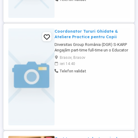
dinamice și entuziaste. Ce oferim:
Program flexibil, adaptabil nevoilor tale.
Training și oportunități ...
Coordonator Tururi Ghidate &
Ateliere Practice pentru Copii
Diversitas Group România (DGR) S-KARP
Angajăm part-time full-time un o Educator
Creativ Coordonator Tururi Ghidate &
Brasov, Brasov
Ateliere Practice pentru Copii La S-KARP,
ieri 14:40
alături de mascota noastră Skarpy,
Telefon validat
transformăm fabrica într-o adevărată
aventură magică pentru copii! Căutăm o
persoană creativă ...