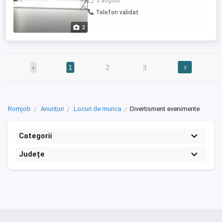
5 august
plăți rapide. Avantaje & bonusuri reale:
Telefon validat
Bonus de zi de naștere și zile speciale.
Bonusuri de performanță și loialitate.
2
Vacanțe ...
›
‹
1
2
3
Romjob
Anunțuri
Locuri de munca
Divertisment evenimente
Categorii
Județe