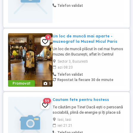
succinta pe whatsapp
Telefon validat
Un loc de muncă mai aparte -
9
muzeograf la Muzeul Micul Paris
Un loc de muncă plăcut în cel mai frumos
muzeu din București, aflat în Centrul
Istoric. Jobul presupune primirea
Sector 3, Bucuresti
vizitatorilor, limba engleză, realizarea unei
azi 08:23
prezentări care se învață, vocabular bogat,
Telefon validat
bună dispoziție, stare surâzătoare,
Repostat la fiecare 30 de minute
participare la Seratele muzicale ale
Promovat
5
muzeului, interacțiune pe ...
Cautam fete pentru hostess
59
Te căutăm pe Tine! Dacă ești o persoană
sociabilă, plină de energie și îți place să
interacționezi cu oamenii, avem
Iasi, Iasi
oportunitatea perfectă pentru tine! Căutam
ieri 21:21
hostess care să se alăture echipei noastre
Telefon validat