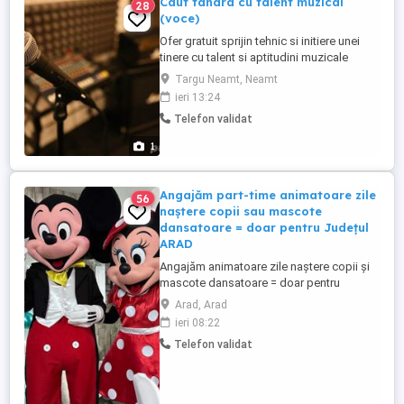
Caut tanara cu talent muzical
28
(voce)
Ofer gratuit sprijin tehnic si initiere unei
tinere cu talent si aptitudini muzicale
(voce),cu sau fara experienta in vederea
Targu Neamt, Neamt
colaborarii pe termen lung la evenimente
ieri 13:24
gen petrecere
Telefon validat
(onomastice,nunti,botezuri,etc..).De
preferinta fara obligatii,gandire
1
libera,dezinvolta,motivata.Pentru mai
multe detalii ...
Angajăm part-time animatoare zile
56
naștere copii sau mascote
dansatoare = doar pentru Județul
ARAD
Angajăm animatoare zile naștere copii și
mascote dansatoare = doar pentru
Județul ARAD. Part time : o petrecere
Arad, Arad
durează 2 ore - 2 ore și jumătate. Pot fi și
ieri 08:22
două petreceri în aceeași zi; Program (în
Telefon validat
special) în weekenduri. Disponibilitate
pentru deplasări în județ (Arad Timiș) cu
mașinile firmei. Atașați ...