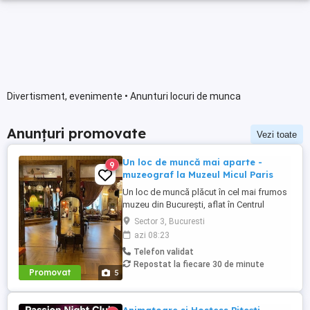
Divertisment, evenimente • Anunturi locuri de munca
Anunțuri promovate
Vezi toate
Un loc de muncă mai aparte -
9
muzeograf la Muzeul Micul Paris
Un loc de muncă plăcut în cel mai frumos
muzeu din București, aflat în Centrul
Istoric. Jobul presupune primirea
Sector 3, Bucuresti
vizitatorilor, limba engleză, realizarea unei
azi 08:23
prezentări care se învață, vocabular bogat,
Telefon validat
bună dispoziție, stare surâzătoare,
Repostat la fiecare 30 de minute
participare la Seratele muzicale ale
Promovat
5
muzeului, interacțiune pe ...