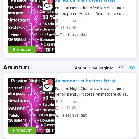
Animatoare si Hostess Pitești
3
Passion Night Club oferă loc de munca
serios pentru Hostess Animatoare cu sau
fără experiență. Nu punem accent pe
Pitesti, Arges
aspecul fizic !! Dacă ai peste 18 ani, ești o
azi 12:49
fire deschisă, sociabilă și fără inhibiții te
Telefon validat
invităm să faci parte din echipa noastră
bazată pe respect, încredere și susținere .
Facilități: ...
Promovat
1
Anunțuri
20
50
Anunțuri pe pagină:
Animatoare si Hostess Pitești
3
Passion Night Club oferă loc de munca
serios pentru Hostess Animatoare cu sau
fără experiență. Nu punem accent pe
Pitesti, Arges
aspecul fizic !! Dacă ai peste 18 ani, ești o
azi 12:49
fire deschisă, sociabilă și fără inhibiții te
Telefon validat
invităm să faci parte din echipa noastră
bazată pe respect, încredere și susținere .
Facilități: ...
Promovat
1