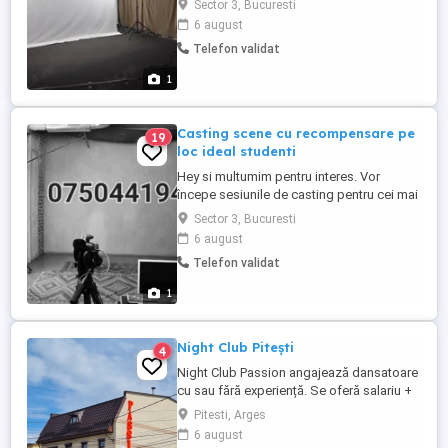
Sector 3, Bucuresti
ajuta ,plata fiind pe loc ! Nu necesita
6 august
experienta ! Cele mai mari companii de
Telefon validat
filme organizeaza casting saptamanile
acestea ! Hello, thank you for your interest
1
! Are you a student ...
Casting scene cu recompensare pe
19
loc ideal studenti
Hey si multumim pentru interes. Vor
începe sesiunile de casting pentru cei mai
mari producatori de filme din lume
Sector 3, Bucuresti
Experienta nu este necesara!
6 august
Recompensarea se va face pe loc cash in
Telefon validat
aceeasi zi !
1
Night Club Pitești
4
Night Club Passion angajează dansatoare
cu sau fără experiență. Se oferă salariu +
comision fix de 50 % și bonusuri la
Pitesti, Arges
sfârșitul fiecărei luni se poate oferi si
6 august
cazare. Câștiguri garantate de peste 15