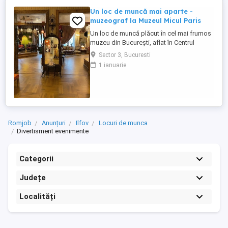
Un loc de muncă mai aparte -
muzeograf la Muzeul Micul Paris
Un loc de muncă plăcut în cel mai frumos
muzeu din București, aflat în Centrul
Istoric. Jobul presupune primirea
Sector 3, Bucuresti
vizitatorilor, limba engleză, realizarea unei
1 ianuarie
prezentări care se învață, vocabular bogat,
bună dispoziție, stare surâzătoare,
participare la Seratele muzicale ale
muzeului, interacțiune pe ...
Romjob
Anunțuri
Ilfov
Locuri de munca
Divertisment evenimente
Categorii
Județe
Localități