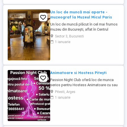
Un loc de muncă mai aparte -
muzeograf la Muzeul Micul Paris
Un loc de muncă plăcut în cel mai frumos
muzeu din București, aflat în Centrul
Istoric. Jobul presupune primirea
Sector 3, Bucuresti
vizitatorilor, limba engleză, realizarea unei
1 ianuarie
prezentări care se învață, vocabular bogat,
bună dispoziție, stare surâzătoare,
participare la Seratele muzicale ale
muzeului, interacțiune pe ...
Animatoare si Hostess Pitești
Passion Night Club oferă loc de munca
serios pentru Hostess Animatoare cu sau
fără experiență. Nu punem accent pe
Pitesti, Arges
aspecul fizic !! Dacă ai peste 18 ani, ești o
1 ianuarie
fire deschisă, sociabilă și fără inhibiții te
invităm să faci parte din echipa noastră
bazată pe respect, încredere și susținere .
Facilități: ...