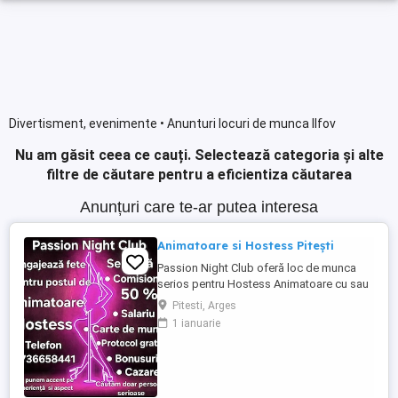
Divertisment, evenimente • Anunturi locuri de munca Ilfov
Nu am găsit ceea ce cauți.
Selectează categoria și alte
filtre de căutare pentru a eficientiza căutarea
Anunțuri care te-ar putea interesa
Animatoare si Hostess Pitești
Passion Night Club oferă loc de munca
serios pentru Hostess Animatoare cu sau
fără experiență. Nu punem accent pe
Pitesti, Arges
aspecul fizic !! Dacă ai peste 18 ani, ești o
1 ianuarie
fire deschisă, sociabilă și fără inhibiții te
invităm să faci parte din echipa noastră
bazată pe respect, încredere și susținere .
Facilități: ...