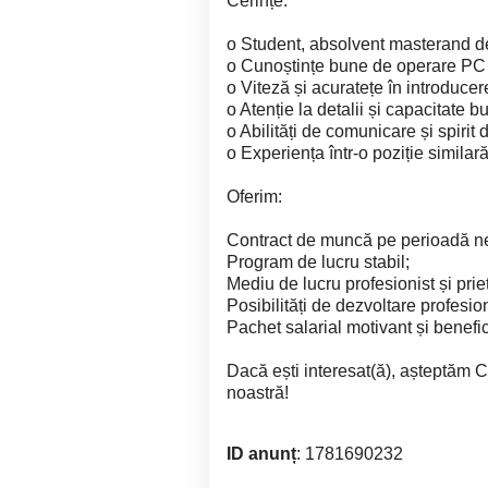
Cerințe:
o Student, absolvent masterand d
o Cunoștințe bune de operare PC (M
o Viteză și acuratețe în introducer
o Atenție la detalii și capacitate 
o Abilități de comunicare și spirit 
o Experiența într-o poziție similar
Oferim:
Contract de muncă pe perioadă n
Program de lucru stabil;
Mediu de lucru profesionist și prie
Posibilități de dezvoltare profesio
Pachet salarial motivant și benefic
Dacă ești interesat(ă), așteptăm C
noastră!
ID anunț
: 1781690232