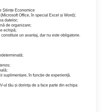
e Științe Economice
icrosoft Office, în special Excel și Word);
ea datelor;
bună de organizare;
de echipă;
ă constituie un avantaj, dar nu este obligatorie.
edeterminată;
tenos;
nală;
ii suplimentare, în funcție de experiență.
V-ul tău și dorința de a face parte din echipa