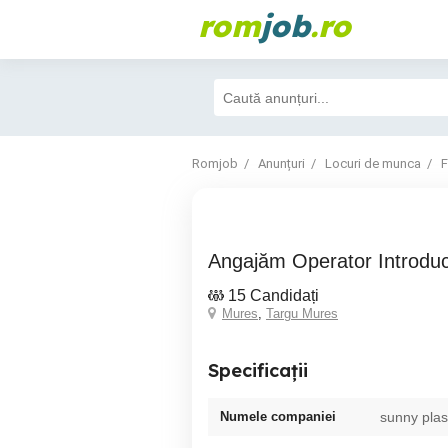
rom
job
.ro
Romjob
Anunțuri
Locuri de munca
F
Angajăm Operator Introdu
15 Candidați
Mures
,
Targu Mures
Specificații
Numele companiei
sunny plas