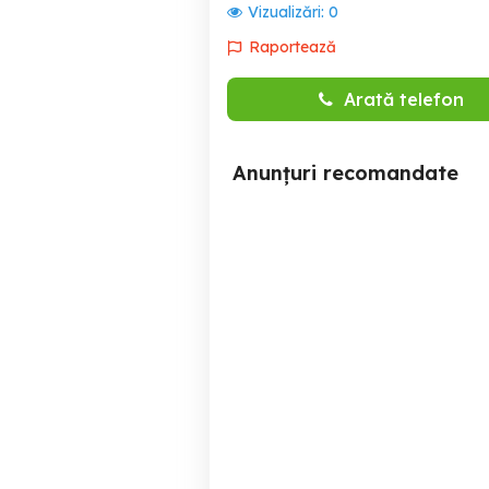
Vizualizări:
0
Raportează
Arată telefon
Anunțuri recomandate
Contabil (m f a) -
Kaufmännischer
Mitarbeiter (m w d)
Targu Mures