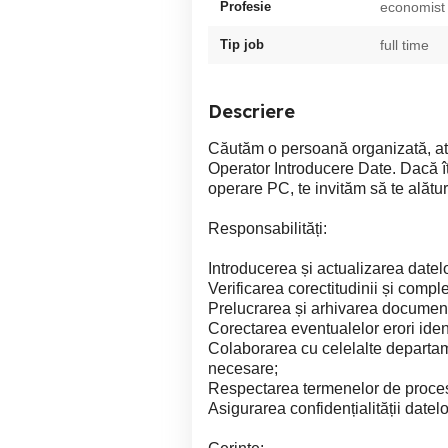
Profesie
economist
Tip job
full time
Descriere
Căutăm o persoană organizată, ate
Operator Introducere Date. Dacă îți
operare PC, te invităm să te alătur
Responsabilități:
Introducerea și actualizarea datel
Verificarea corectitudinii și complet
Prelucrarea și arhivarea documentel
Corectarea eventualelor erori iden
Colaborarea cu celelalte departame
necesare;
Respectarea termenelor de procesa
Asigurarea confidențialității datel