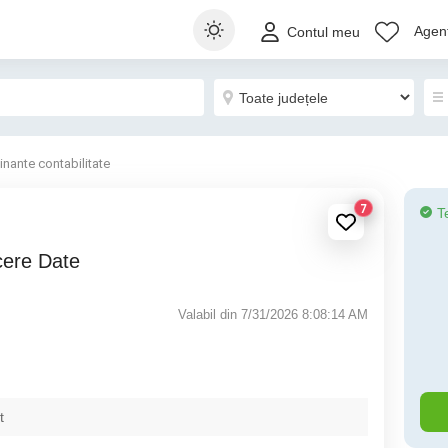
Agenț
Contul meu
inante contabilitate
7
T
cere Date
Valabil din 7/31/2026 8:08:14 AM
t