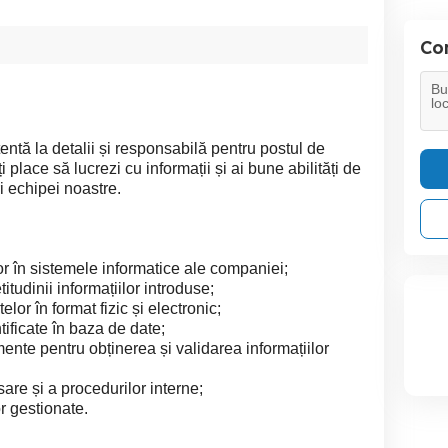
Con
ntă la detalii și responsabilă pentru postul de
 place să lucrezi cu informații și ai bune abilități de
i echipei noastre.
or în sistemele informatice ale companiei;
itudinii informațiilor introduse;
or în format fizic și electronic;
tificate în baza de date;
nte pentru obținerea și validarea informațiilor
re și a procedurilor interne;
or gestionate.