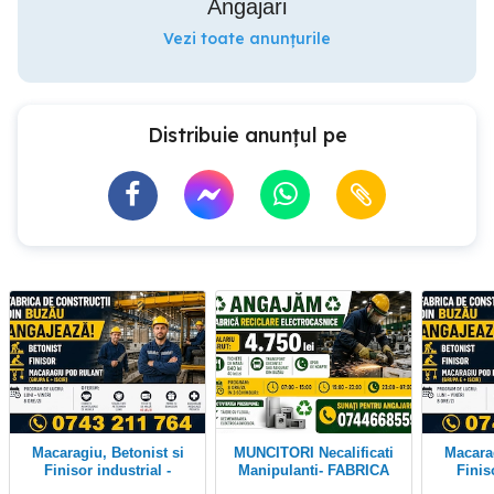
Angajari
Vezi toate anunțurile
Distribuie anunțul pe
Macaragiu, Betonist si
MUNCITORI Necalificati
Macaragiu, Betonist si
Finisor industrial -
Manipulanti- FABRICA
Finis
Fabrica Buzau
Fa