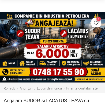
8
1
/ 1
Romjob
Anunțuri
Locuri de munca
Finante contabilitate
Angajăm SUDOR si LACATUS TEAVA cu