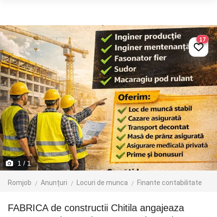
17
1
/ 1
Romjob
Anunțuri
Locuri de munca
Finante contabilitate
FABRICA de constructii Chitila angajeaza