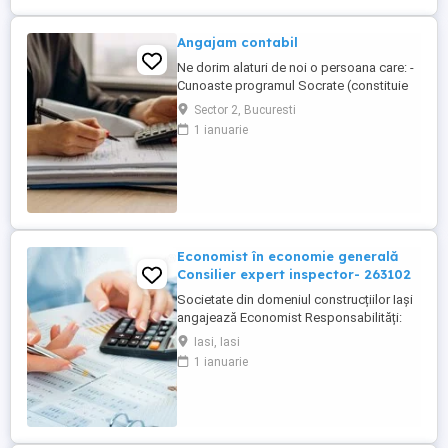
Angajam contabil
Ne dorim alaturi de noi o persoana care: -
Cunoaste programul Socrate (constituie
avantaj); - Cunoaste Microsoft Office; - Are
Sector 2, Bucuresti
cunostinte de contabilitate financiara; -
1 ianuarie
Are experienta pe o pozitie similara, de
minim 3 ani; (experienta dobandita intr-o
firma de contabilitate constituie un
avantaj); - ...
Economist în economie generală
Consilier expert inspector- 263102
Societate din domeniul construcțiilor Iași
angajează Economist Responsabilități:
Înregistrarea și verificarea documentelor
Iasi, Iasi
contabile (facturi, bonuri, chitanțe, NIR-uri,
1 ianuarie
deconturi) Operarea și reconcilierea
tranzacțiilor de casă și bancă Verificarea,
analiza și reglarea soldurilor clienți și
furnizori Gestionarea ...