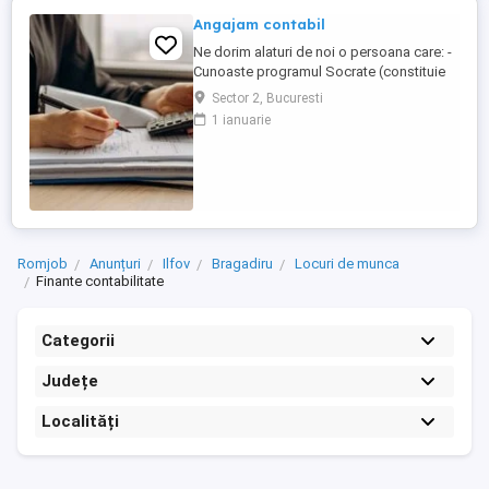
Angajam contabil
Ne dorim alaturi de noi o persoana care: -
Cunoaste programul Socrate (constituie
avantaj); - Cunoaste Microsoft Office; - Are
Sector 2, Bucuresti
cunostinte de contabilitate financiara; -
1 ianuarie
Are experienta pe o pozitie similara, de
minim 3 ani; (experienta dobandita intr-o
firma de contabilitate constituie un
avantaj); - ...
Romjob
Anunțuri
Ilfov
Bragadiru
Locuri de munca
Finante contabilitate
Categorii
Județe
Localități