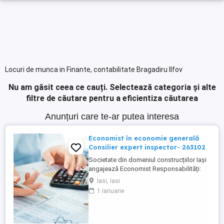
Locuri de munca in Finante, contabilitate Bragadiru Ilfov
Nu am găsit ceea ce cauți.
Selectează categoria și alte
filtre de căutare pentru a eficientiza căutarea
Anunțuri care te-ar putea interesa
Economist în economie generală
Consilier expert inspector- 263102
Societate din domeniul construcțiilor Iași
angajează Economist Responsabilități:
Înregistrarea și verificarea documentelor
Iasi, Iasi
contabile (facturi, bonuri, chitanțe, NIR-uri,
1 ianuarie
deconturi) Operarea și reconcilierea
tranzacțiilor de casă și bancă Verificarea,
analiza și reglarea soldurilor clienți și
furnizori Gestionarea ...