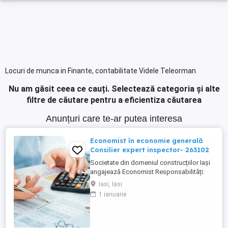
Locuri de munca in Finante, contabilitate Videle Teleorman
Nu am găsit ceea ce cauți.
Selectează categoria și alte
filtre de căutare pentru a eficientiza căutarea
Anunțuri care te-ar putea interesa
Economist în economie generală
Consilier expert inspector- 263102
Societate din domeniul construcțiilor Iași
angajează Economist Responsabilități:
Înregistrarea și verificarea documentelor
Iasi, Iasi
contabile (facturi, bonuri, chitanțe, NIR-uri,
1 ianuarie
deconturi) Operarea și reconcilierea
tranzacțiilor de casă și bancă Verificarea,
analiza și reglarea soldurilor clienți și
furnizori Gestionarea ...