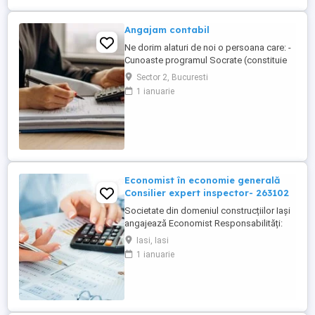
Angajam contabil
Ne dorim alaturi de noi o persoana care: -
Cunoaste programul Socrate (constituie
avantaj); - Cunoaste Microsoft Office; - Are
Sector 2, Bucuresti
cunostinte de contabilitate financiara; -
1 ianuarie
Are experienta pe o pozitie similara, de
minim 3 ani; (experienta dobandita intr-o
firma de contabilitate constituie un
avantaj); - ...
Economist în economie generală
Consilier expert inspector- 263102
Societate din domeniul construcțiilor Iași
angajează Economist Responsabilități:
Înregistrarea și verificarea documentelor
Iasi, Iasi
contabile (facturi, bonuri, chitanțe, NIR-uri,
1 ianuarie
deconturi) Operarea și reconcilierea
tranzacțiilor de casă și bancă Verificarea,
analiza și reglarea soldurilor clienți și
furnizori Gestionarea ...