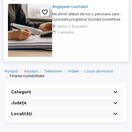
Angajam contabil
Ne dorim alaturi de noi o persoana care: -
Cunoaste programul Socrate (constituie
avantaj); - Cunoaste Microsoft Office; - Are
Sector 2, Bucuresti
cunostinte de contabilitate financiara; -
1 ianuarie
Are experienta pe o pozitie similara, de
minim 3 ani; (experienta dobandita intr-o
firma de contabilitate constituie un
avantaj); - ...
Romjob
Anunțuri
Teleorman
Videle
Locuri de munca
Finante contabilitate
Categorii
Județe
Localități