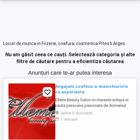
Locuri de munca in Frizerie, coafura, cosmetica Pitesti Arges
Nu am găsit ceea ce cauți.
Selectează categoria și alte
filtre de căutare pentru a eficientiza căutarea
Anunțuri care te-ar putea interesa
Angajam coafeza si manichiurista
cu experienta
Ellene Beauty Salon isi mareste echipa si
cauta persoane pasionate de domeniul
beauty pentru posturile de coafeza si
Sector 5, Bucuresti
manichiurista. Oferim contract individual
1 ianuarie
de munca. Program 6 ore pe zi sau o zi cu
o zi. Salariu procentual motivant in functie
de incasari si performanta. Suntem o
echipa foarte stabila ...