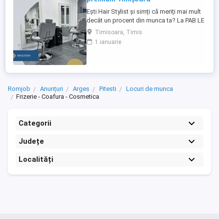
Ești Hair Stylist și simți că meriți mai mult
decât un procent din munca ta? La PAB LE
Studio îți oferim mai mult decât un scaun
Timisoara, Timis
de închiriat. Îți oferim oportunitatea de a-ți
1 ianuarie
construi propriul brand, de a-ți dezvolta
propria clientelă și de a deveni un
antreprenor într-un salon apreciat, cu
unele dintre ...
Romjob
Anunțuri
Arges
Pitesti
Locuri de munca
Frizerie - Coafura - Cosmetica
Categorii
Județe
Localități