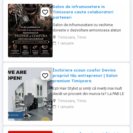
Salon de infrumusetare in
Timisoara cauta colaboratori
parteneri
Salon de infrumusetare cu vechime
doreste o dezvoltare armonioasa alaturi
de parteneri profesionali si pasionati de
Timisoara, Timis
domeniul frumusetii!
1 ianuarie
Închiriere scaun coafor Devino
propriul tău antreprenor | Salon
premium Timișoara
Ești Hair Stylist și simți că meriți mai mult
decât un procent din munca ta? La PAB LE
Studio îți oferim mai mult decât un scaun
Timisoara, Timis
de închiriat. Îți oferim oportunitatea de a-ți
1 ianuarie
construi propriul brand, de a-ți dezvolta
propria clientelă și de a deveni un
antreprenor într-un salon apreciat, cu
unele dintre ...