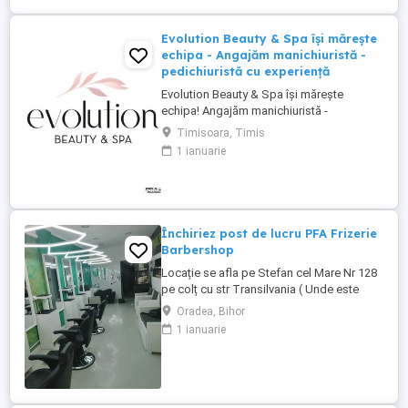
Evolution Beauty & Spa își mărește
echipa - Angajăm manichiuristă -
pedichiuristă cu experiență
Evolution Beauty & Spa își mărește
echipa! Angajăm manichiuristă -
pedichiuristă cu experiență Căutăm o
Timisoara, Timis
persoană serioasă, atentă la detalii, cu
1 ianuarie
experiență în manichiură pedichiură
clasică, semipermanentă și gel. Oferim: -
mediu de lucru modern și elegant - bază
de clienți formată - program stabil ...
Închiriez post de lucru PFA Frizerie
Barbershop
Locație se afla pe Stefan cel Mare Nr 128
pe colț cu str Transilvania ( Unde este
banca Transilvania și asigurări ) într-o
Oradea, Bihor
zonă foarte circulata zona Rogerius
1 ianuarie
spațiul pote fi folosit și pentru manichiură,
pedichiură și cosmetica pentru detalii
sunat la Nr de telefon