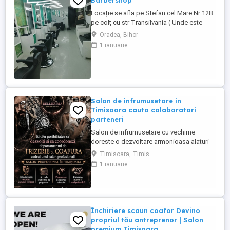
Barbershop
Locație se afla pe Stefan cel Mare Nr 128
pe colț cu str Transilvania ( Unde este
banca Transilvania și asigurări ) într-o
Oradea, Bihor
zonă foarte circulata zona Rogerius
1 ianuarie
spațiul pote fi folosit și pentru manichiură,
pedichiură și cosmetica pentru detalii
sunat la Nr de telefon
Salon de infrumusetare in
Timisoara cauta colaboratori
parteneri
Salon de infrumusetare cu vechime
doreste o dezvoltare armonioasa alaturi
de parteneri profesionali si pasionati de
Timisoara, Timis
domeniul frumusetii!
1 ianuarie
Închiriere scaun coafor Devino
propriul tău antreprenor | Salon
premium Timișoara