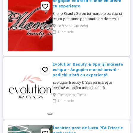
Angajam coafeza si manichiurista
cu experienta
Ellene Beauty Salon isi mareste echipa si
cauta persoane pasionate de domeniul
beauty pentru posturile de coafeza si
Sector 5, Bucuresti
manichiurista. Oferim contract individual
1 ianuarie
de munca. Program 6 ore pe zi sau o zi cu
o zi. Salariu procentual motivant in functie
de incasari si performanta. Suntem o
echipa foarte stabila ...
Evolution Beauty & Spa își mărește
echipa - Angajăm manichiuristă -
pedichiuristă cu experiență
Evolution Beauty & Spa își mărește
echipa! Angajăm manichiuristă -
pedichiuristă cu experiență Căutăm o
Timisoara, Timis
persoană serioasă, atentă la detalii, cu
1 ianuarie
experiență în manichiură pedichiură
clasică, semipermanentă și gel. Oferim: -
mediu de lucru modern și elegant - bază
de clienți formată - program stabil ...
Închiriez post de lucru PFA Frizerie