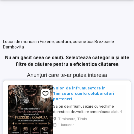
Locuri de munca in Frizerie, coafura, cosmetica Brezoaele
Dambovita
Nu am găsit ceea ce cauți.
Selectează categoria și alte
filtre de căutare pentru a eficientiza căutarea
Anunțuri care te-ar putea interesa
Salon de infrumusetare in
Timisoara cauta colaboratori
parteneri
Salon de infrumusetare cu vechime
doreste o dezvoltare armonioasa alaturi
de parteneri profesionali si pasionati de
Timisoara, Timis
domeniul frumusetii!
1 ianuarie