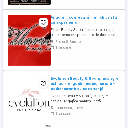
Angajam coafeza si manichiurista
cu experienta
Ellene Beauty Salon isi mareste echipa si
cauta persoane pasionate de domeniul
beauty pentru posturile de coafeza si
Sector 5, Bucuresti
manichiurista. Oferim contract individual
1 ianuarie
de munca. Program 6 ore pe zi sau o zi cu
o zi. Salariu procentual motivant in functie
de incasari si performanta. Suntem o
echipa foarte stabila ...
Evolution Beauty & Spa își mărește
echipa - Angajăm manichiuristă -
pedichiuristă cu experiență
Evolution Beauty & Spa își mărește
echipa! Angajăm manichiuristă -
pedichiuristă cu experiență Căutăm o
Timisoara, Timis
persoană serioasă, atentă la detalii, cu
1 ianuarie
experiență în manichiură pedichiură
clasică, semipermanentă și gel. Oferim: -
mediu de lucru modern și elegant - bază