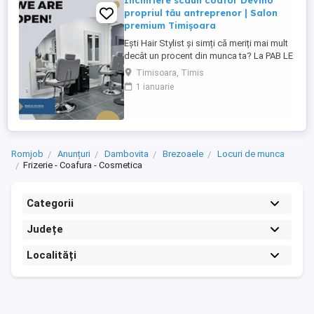
Închiriere scaun coafor Devino
propriul tău antreprenor | Salon
premium Timișoara
Ești Hair Stylist și simți că meriți mai mult
decât un procent din munca ta? La PAB LE
Studio îți oferim mai mult decât un scaun
Timisoara, Timis
de închiriat. Îți oferim oportunitatea de a-ți
1 ianuarie
construi propriul brand, de a-ți dezvolta
propria clientelă și de a deveni un
antreprenor într-un salon apreciat, cu
unele dintre ...
Romjob
Anunțuri
Dambovita
Brezoaele
Locuri de munca
Frizerie - Coafura - Cosmetica
Categorii
Județe
Localități