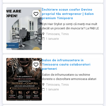
de clienți formată - program stabil ...
Închiriere scaun coafor Devino
propriul tău antreprenor | Salon
premium Timișoara
Ești Hair Stylist și simți că meriți mai mult
decât un procent din munca ta? La PAB LE
Studio îți oferim mai mult decât un scaun
Timisoara, Timis
de închiriat. Îți oferim oportunitatea de a-ți
1 ianuarie
construi propriul brand, de a-ți dezvolta
propria clientelă și de a deveni un
antreprenor într-un salon apreciat, cu
unele dintre ...
Salon de infrumusetare in
Timisoara cauta colaboratori
parteneri
Salon de infrumusetare cu vechime
doreste o dezvoltare armonioasa alaturi
de parteneri profesionali si pasionati de
Timisoara, Timis
domeniul frumusetii!
1 ianuarie