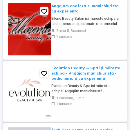
Angajam coafeza si manichiurista
cu experienta
Ellene Beauty Salon isi mareste echipa si
cauta persoane pasionate de domeniul
beauty pentru posturile de coafeza si
Sector 5, Bucuresti
manichiurista. Oferim contract individual
1 ianuarie
de munca. Program 6 ore pe zi sau o zi cu
o zi. Salariu procentual motivant in functie
de incasari si performanta. Suntem o
echipa foarte stabila ...
Evolution Beauty & Spa își mărește
echipa - Angajăm manichiuristă -
pedichiuristă cu experiență
Evolution Beauty & Spa își mărește
echipa! Angajăm manichiuristă -
pedichiuristă cu experiență Căutăm o
Timisoara, Timis
persoană serioasă, atentă la detalii, cu
1 ianuarie
experiență în manichiură pedichiură
clasică, semipermanentă și gel. Oferim: -
mediu de lucru modern și elegant - bază
de clienți formată - program stabil ...