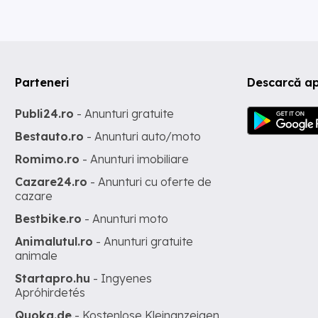
Parteneri
Descarcă ap
Publi24.ro
- Anunturi gratuite
Bestauto.ro
- Anunturi auto/moto
Romimo.ro
- Anunturi imobiliare
Cazare24.ro
- Anunturi cu oferte de
cazare
Bestbike.ro
- Anunturi moto
Animalutul.ro
- Anunturi gratuite
animale
Startapro.hu
- Ingyenes
Apróhirdetés
Quoka.de
- Kostenlose Kleinanzeigen