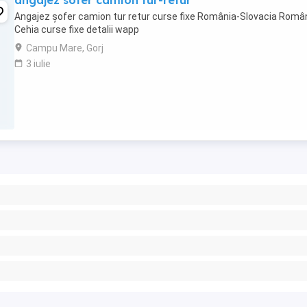
angajez sofer camion tur-retur
Angajez șofer camion tur retur curse fixe România-Slovacia Româ
Cehia curse fixe detalii wapp
Campu Mare, Gorj
3 iulie