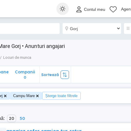
ane
Companii
Sortează
Agenț
Contul meu
0
re Gorj • Anunturi angajari
Locuri de munca
oane
Companii
Sortează
0
rj
Campu Mare
Șterge toate filtrele
nă:
20
50