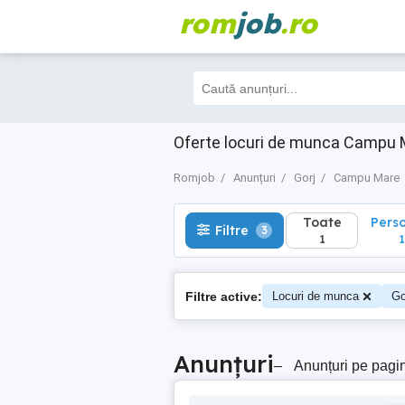
rom
job
.ro
Toate
Perso
Filtre
3
1
1
Oferte locuri de munca Campu Ma
Romjob
Anunțuri
Gorj
Campu Mare
Toate
Pers
Filtre
3
1
1
Filtre active:
Locuri de munca
Go
Anunțuri
–
Anunțuri pe pagi