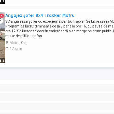
1
Angajez șofer 8x4 Trakker Motru
4
SC angajează șofer cu experiență pentru trakker. Se lucrează în Mo
Program de lucru: dimineața de la 7 până la ora 16, cu pauză de ma
ora 12. Se lucrează doar în carieră fără a se merge pe drum public.
multe detalii la telefon
Motru, Gorj
17 iunie
1