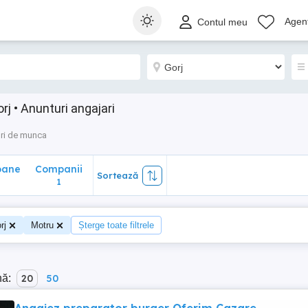
ane
Companii
Sortează
Agenț
Contul meu
1
j • Anunturi angajari
ri de munca
oane
Companii
Sortează
1
rj
Motru
Șterge toate filtrele
nă:
20
50