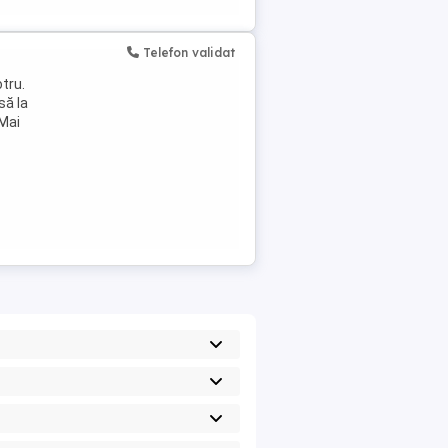
Telefon validat
tru.
să la
 Mai