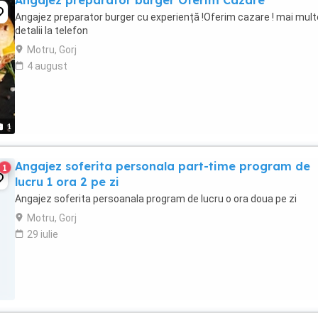
Angajez preparator burger Oferim Cazare
Angajez preparator burger cu experiență !Oferim cazare ! mai mult
detalii la telefon
Motru, Gorj
4 august
1
Angajez soferita personala part-time program de
1
lucru 1 ora 2 pe zi
Angajez soferita persoanala program de lucru o ora doua pe zi
Motru, Gorj
29 iulie