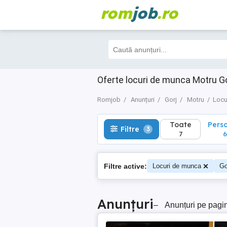
rom
job
.ro
Toate
Perso
Filtre
3
7
6
Oferte locuri de munca Motru Gor
Romjob
Anunțuri
Gorj
Motru
Locu
Toate
Pers
Filtre
3
7
6
Filtre active:
Locuri de munca
Go
Anunțuri
–
Anunțuri pe pagi