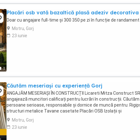
Placări osb vată bazaltică plasă adeziv decorativa
Doar cu angajare full-time și 300 350 pe zi în funcție de randament 
Motru, Gorj
23 iunie
1
Căutăm meseriași cu experiență Gorj
ANGAJĂM MESERIAȘI ÎN CONSTRUCȚII Licareti Mitza Construct S
angajează muncitori calificați pentru lucrări în construcții. Căutăm
persoane serioase, responsabile și dornice de muncă pentru: Rigips
structuri metalice Tavane casetate Placări OSB Izolații și
termosisteme ...
Motru, Gorj
23 iunie