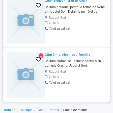
Caut cioban la oi în Gorj
Căutăm personal pentru o fermă de ovine
din județul Gorj. Detalii la numărul de
telefon ( ! Rugăm seriozitate!
Radosi, Gorj
24 iulie
Telefon validat
Căutăm cioban sau familie
1
Căutăm ciobani sau familie pentru oi în
comuna Crasna, Județul Gorj.
Radosi, Gorj
24 iulie
Telefon validat
Romjob
Anunțuri
Gorj
Radosi
Locuri de munca