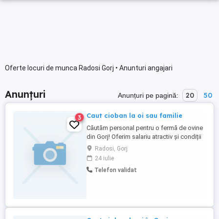
Oferte locuri de munca Radosi Gorj • Anunturi angajari
Anunțuri
20
50
Anunțuri pe pagină:
Caut cioban la oi sau familie
3
Căutăm personal pentru o fermă de ovine
din Gorj! Oferim salariu atractiv și condiții
foarte bune. Detalii la numărul de telefon
Radosi, Gorj
24 iulie
Telefon validat