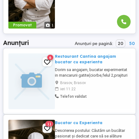
Promovat
1
Anunțuri
20
50
Anunțuri pe pagină:
Restaurant Cantina angajam
6
bucatar cu experienta
Dorim sa angajam, bucatar experimentat
in mancarurii gatite(ciorbe,felul 2,prajituri
)pentru o cantina restaurant .Cu proba de
Brasov, Brasov
lucru,salariu atractiv .
ieri 11:22
Telefon validat
Bucatar cu Experienta
11
Descrierea postului: Căutăm un bucătar
pasionat și dedicat care să se alăture