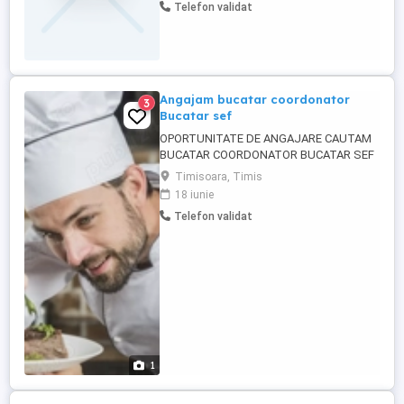
Telefon validat
Angajam bucatar coordonator
3
Bucatar sef
OPORTUNITATE DE ANGAJARE CAUTAM
BUCATAR COORDONATOR BUCATAR SEF
PT MIC DEJUN si EVENIMENTE Hotel
Timisoara, Timis
ATLAS - 4 Stele - Timisoara Centru - Mic
18 iunie
dejun - Sali Conferinte - Restaurant 10-100
Telefon validat
locuri Esti un bucatar cu experienta, cu
spirit antreprenorial si pasiune pentru
excelenta culinara? Vino ...
1