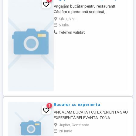
Angajăm bucătar pentru restaurant!
Căutăm o persoană serioasă,
responsabilă și cu experiență în bucătărie.
Sibiu, Sibiu
Oferim salariu motivant, program stabil și
5 iulie
mediu de lucru plăcut. Pentru detalii, ne
Telefon validat
puteți contacta la telefon sau direct la
restaurant.
Bucatar cu experienta
7
ANGAJAM BUCATAR CU EXPERIENTA SAU
EXPERIENTA RELEVANTA. ZONA
MANGALIA
Jupiter, Constanta
28 iunie