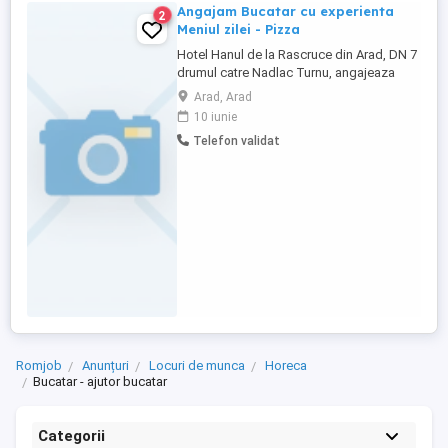
Angajam Bucatar cu experienta
2
Meniul zilei - Pizza
Hotel Hanul de la Rascruce din Arad, DN 7
drumul catre Nadlac Turnu, angajeaza
bucatar cu experienta in domeniu. Salar
Arad, Arad
motivant, meniul prestabilit cu pensiune
10 iunie
completa si a la carte, precum si Pizza.
Telefon validat
Necesar permis de conducere. Mai multe
detalii la telefon , Rog cv pe e-mail
Romjob
Anunțuri
Locuri de munca
Horeca
Bucatar - ajutor bucatar
Categorii