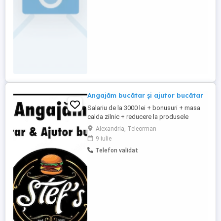
Angajăm bucătar și ajutor bucătar
Salariu de la 3000 lei + bonusuri + masa
calda zilnic + reducere la produsele
noastre! Anunt valabil doar pentru cei cu
Alexandria, Teleorman
experienta!
9 iulie
Telefon validat