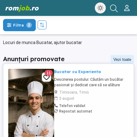
rom
job
.ro
Filtre
2
Locuri de munca Bucatar, ajutor bucatar
Anunțuri promovate
Vezi toate
Bucatar cu Experienta
11
Descrierea postului: Căutăm un bucătar
pasionat și dedicat care să se alăture
echipei noastre. Persoana potrivită va fi
Timisoara, Timis
responsabilă de pregătirea preparatelor
5 august
conform meniului, respectarea
Telefon validat
standardelor de calitate și igienă, precum
Repostat automat
și contribuirea la menținerea unei
atmosfere de lucru plăcute în bucătărie.
Responsabilități: Pregătirea ...