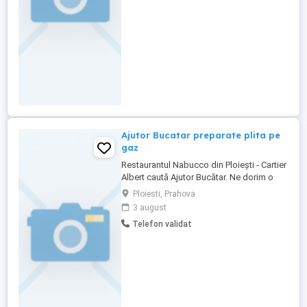
deserturilor ...
Ajutor Bucatar preparate plita pe
gaz
Restaurantul Nabucco din Ploiești - Cartier
Albert caută Ajutor Bucătar. Ne dorim o
persoană cu experiență în bucătărie,
Ploiesti, Prahova
rezistentă la stres, onestă, muncitoare și
3 august
cu spirit de echipă. Cerințele principale ale
Telefon validat
postului: - pregătește la plita pe gaz
felurile de mâncare din meniu, conform
rețetei fiecărui ...