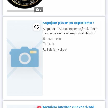
1
Angajam pizzar cu experienta !
Angajăm pizzar cu experiență Căutăm o
persoană serioasă, responsabilă și cu
experiență în prepararea pizzei. Oferim
Sibiu, Sibiu
salariu motivant, program stabil și mediu
8 iulie
de lucru plăcut. Pentru detalii, ne puteți
Telefon validat
contacta la telefon sau direct la
restaurant.
Angajăm bucătar cu experiență
1