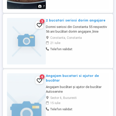
7
2 bucatari seriosi dorim angajare
3
Domni seriosi din Constanta 55 respectiv
56 ani bucătari dorim angajare ,linie
autoservire,restaurant specific
Constanta, Constanta
peste,fructe de mare etc,catering sau
21 iulie
conducători auto permis categoria b
Telefon validat
cerem și oferim seriozitate...Multumim
Angajam bucatari si ajutor de
4
bucătar
Angajam bucătari și ajutor de bucătar
Autoservire
Sector 6, Bucuresti
15 iulie
Telefon validat