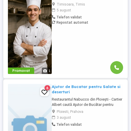
echipei noastre. Persoana potrivită va fi
Timisoara, Timis
responsabilă de pregătirea preparatelor
5 august
conform meniului, respectarea
Telefon validat
standardelor de calitate și igienă, precum
Repostat automat
și contribuirea la menținerea unei
atmosfere de lucru plăcute în bucătărie.
Responsabilități: Pregătirea ...
Promovat
1
Ajutor de Bucatar pentru Salate si
6
deserturi
Restaurantul Nabucco din Ploiești - Cartier
Albert caută Ajutor de Bucătar pentru
Salate și deserturi. Ne dorim o persoană
Ploiesti, Prahova
cu experiență în bucătărie, rezistentă la
3 august
stres, onestă, muncitoare și cu spirit de
Telefon validat
echipă. Cerințele principale ale postului: -
participa la pregătirea salatelor și