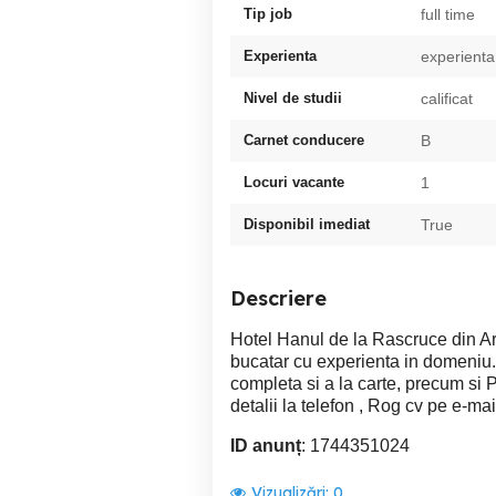
Tip job
full time
Experienta
experienta
Nivel de studii
calificat
Carnet conducere
B
Locuri vacante
1
Disponibil imediat
True
Descriere
Hotel Hanul de la Rascruce din A
bucatar cu experienta in domeniu.
completa si a la carte, precum si
detalii la telefon , Rog cv pe e-mai
ID anunț
: 1744351024
Vizualizări:
0