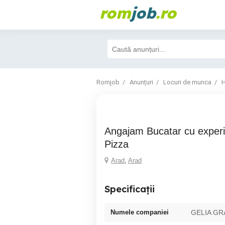
rom
job
.ro
Romjob
Anunțuri
Locuri de munca
H
Angajam Bucatar cu experienta Meniul zilei -
Pizza
Arad
,
Arad
Specificații
Numele companiei
GELIA G