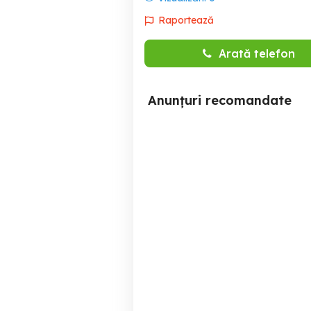
Raportează
Arată telefon
Anunțuri recomandate
SC. Angajeaza Bucatar.
Angajez ajutor in bucatarie
Arad